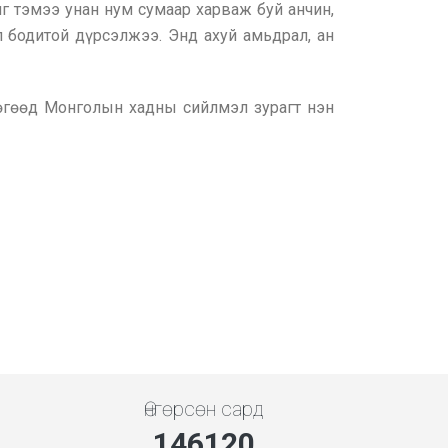
анг тэмээ унан нум сумаар харваж буй анчин,
л бодитой дүрсэлжээ. Энд ахуй амьдрал, ан
бөгөөд Монголын хадны сийлмэл зурагт нэн
Өнгөрсөн сард
146120