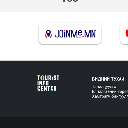
БИДНИЙ ТУХАЙ
Танилцуулга
Үйлчилгээний төрө
Хамтрагч байгуул