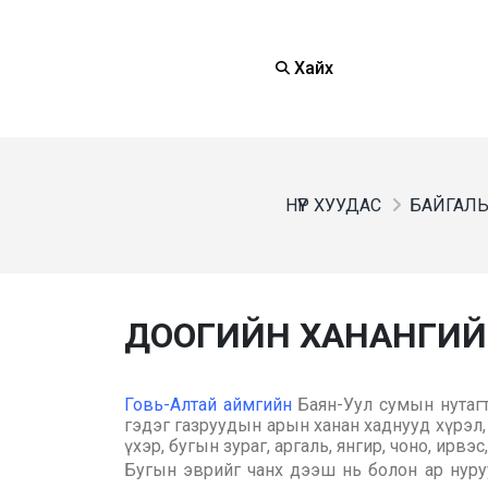
Хайх
НҮҮР ХУУДАС
БАЙГАЛЬ,
ДООГИЙН ХАНАНГИЙ
Говь-Алтай аймгийн
Баян-Уул сумын нутагт
гэдэг газруудын арын ханан хаднууд хүрэл,
үхэр, бугын зураг, аргаль, янгир, чоно, ирв
Бугын эврийг чанх дээш нь болон ар нуруу