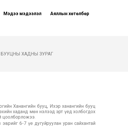
Мэдээ мэдээлэл
Аяллын хөтөлбөр
 БУУЦНЫ ХАДНЫ ЗУРАГ
гийн Ханангийн бууц, Ихэр ханангийн бууц
дэхийн хаданд мөн нэлээд эрт үед холбогдох
тэй цоолборложээ.
 эврийг 6-7 үе дугуйруулан уран сайхантай