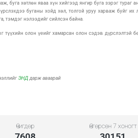
аж, буга хөтлөн яваа хүн хийгээд янгир буга зэрэг тураг 
дүрслэхдээ буганы хойд хөл, толгой уруу харваж буйг их 
га, тэмдэг нэлээдийг сийлсэн байна.
ыг түүхийн олон үеийг хамарсан олон сэдэв дүрслэлтэй 
дээллийг
ЭНД
дарж аваарай
Өчигдөр
Өнгөрсөн 7 хоногт
7608
30151