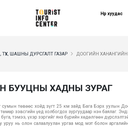
Нүүр хуудас
 ТҮҮХ, ШАШНЫ ДУРСГАЛТ ГАЗАР
ДООГИЙН ХАНАНГИЙН
Н БУУЦНЫ ХАДНЫ ЗУРАГ
 сумын төвөөс хойд зүгт 25 км зайд Бага Бэрх уулын Доо
 төмөр зэвсгийн үед холбогдох зургуудаар нэн баялаг. Эн
эс, буга, тэмээ, үхэр зэргийг янз бүрийн хөдөлгөөн дүрслэл
 уруу нь олон салаалуулан ургаа мод мэт болон аргалийн