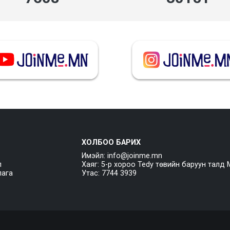
ХОЛБОО БАРИХ
Имэйл: info@joinme.mn
л
Хаяг: 5-р хороо Tedy төвийн баруун талд 
лага
Утас: 7744 3939