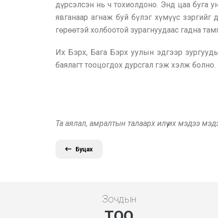
дүрсэлсэн нь ч тохиолдоно. Энд цаа буга ун
явганаар агнаж буй бүлэг хүмүүс зэргийг 
гөрөөтэй холбоотой зурагнуудаас гадна там
Их Бэрх, Бага Бэрх уулын эдгээр зургууд
баялагт тооцогдох дурсгал гэж хэлж болно.
Та аялал, амралтын талаарх илүү их мэдээ мэ
Буцах
Зочдын
ТОО