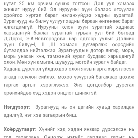
нутаг 25 км орчим сунаж тогтсон. Дэл уул хэмээх
жижиг нуруу бий. Эл нурууны зүүн бэлээс өгсүүлэн
оройгоо хүртэл бараг нэлэнхүйдээ хадны зурагтай.
Зурагнууд нь билүү чулуут хадны бараан өнгөнөөс бараг
ялгагдамгүй. Нурууны олон зуун зурагтай хаднаас
харьцангуй баялаг зурагтай гурван уул бий бөгөөд
Д.Дорж, Э.А.Новгородова нар эдгээр уулыг Дэлийн
зүүн билүү-I, II ,III хэмээн дугаарлаж өөрсдийн
бүтээлдээ нийтэлжээ. Зурагнуудын дотор янгир, морь,
морь унасан хүн, тэмээний зураг бусдаас харьцангуй
олон. Мөн хүн амьтан, шувууд, могойн зураг ч байдаг.
Хаданд дүрслэл үйлдэхдээ олон янзын арга хэрэглэсэн
агаад голчлон сийлэх, мохоо үзүүртэй багажаар цохиж
гаргах аргыг хэрэглэжээ. Энэ цогцолбор дурсгал
ерөнхийдөө хэд хэдэн онцлог шинжтэй.
Нэгдүгээрт:
Зурагнууд нь он цагийн хувьд харилцан
адилгүй, нэг хэв загварын биш.
Хоёрдугаарт:
Хүнийг хэд хэдэн янзаар дүрсэлсэн нь
тод харагдана. Онцолж нэгийг дурдвал гарыг нь