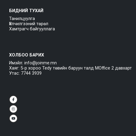
БИДНИЙ ТУХАЙ
Танилцуулга
Үйлчилгээний төрөл
Хамтрагч байгууллага
ХОЛБОО БАРИХ
Имэйл: info@joinme.mn
Хаяг: 5-р хороо Tedy төвийн баруун талд MOffice 2 давхарт
Утас: 7744 3939