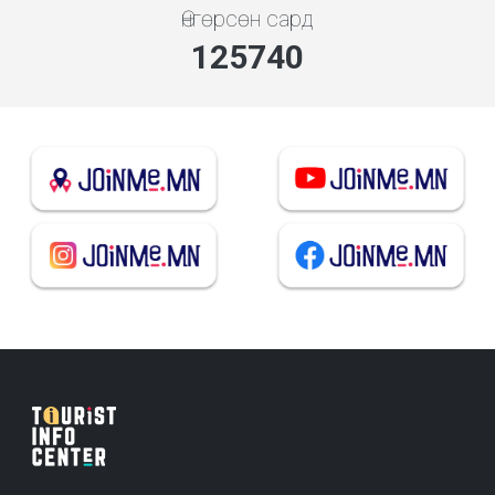
Өнгөрсөн сард
140249