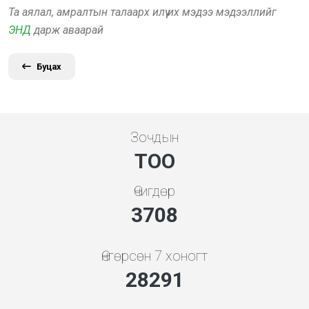
Та аялал, амралтын талаарх илүү их мэдээ мэдээллийг
ЭНД
дарж аваарай
Буцах
Зочдын
ТОО
Өчигдөр
4136
Өнгөрсөн 7 хоногт
31556