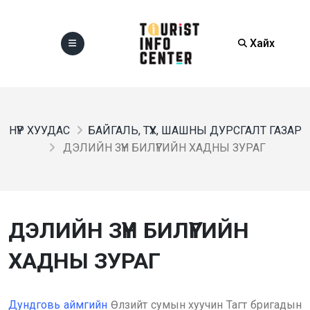
Хайх
НҮҮР ХУУДАС
БАЙГАЛЬ, ТҮҮХ, ШАШНЫ ДУРСГАЛТ ГАЗАР
ДЭЛИЙН ЗҮҮН БИЛҮҮГИЙН ХАДНЫ ЗУРАГ
ДЭЛИЙН ЗҮҮН БИЛҮҮГИЙН
ХАДНЫ ЗУРАГ
Дундговь аймгийн
Өлзийт сумын хуучин Тагт бригадын