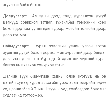
агуулсан байж болох.
Долдугаарт:
Амьтдын дээд талд дүрсэлсэн дугуй
цэгнүүд сонирхол татдаг. Тухайлбал тэмээний хоёр
бөхөн дор юм уу янгирын дээр, могойн толгойн дээр,
доор гэх мэт.
Наймдугаарт:
хүрэл зэвсгийн үеийн улаан зосон
зурагны дугуй болон дөрвөлжин хүрээний дээр байдаг
далавчаа дэлгэсэн бүргэдтэй адил жигүүртний зураг
байгаа нь ихээхэн сонирхол татна.
Дэлийн зүүн билүүгийн хадны олон зургууд нь он
цагийн хувьд хүрэл зэвсгийн үеэс аван төмрийн түрүү
үе, цаашилбал Х.Т-ын II зууны үед холбогдож болохыг
судлаачид тогтоожээ.