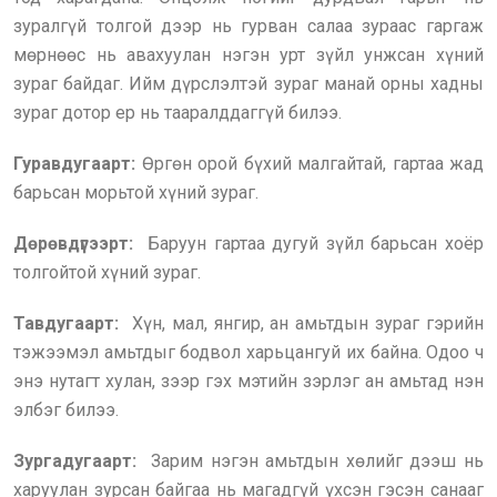
зуралгүй толгой дээр нь гурван салаа зураас гаргаж
мөрнөөс нь авахуулан нэгэн урт зүйл унжсан хүний
зураг байдаг. Ийм дүрслэлтэй зураг манай орны хадны
зураг дотор ер нь тааралддаггүй билээ.
Гуравдугаарт:
Өргөн орой бүхий малгайтай, гартаа жад
барьсан морьтой хүний зураг.
Дөрөвдүгээрт:
Баруун гартаа дугуй зүйл барьсан хоёр
толгойтой хүний зураг.
Тавдугаарт:
Хүн, мал, янгир, ан амьтдын зураг гэрийн
тэжээмэл амьтдыг бодвол харьцангуй их байна. Одоо ч
энэ нутагт хулан, зээр гэх мэтийн зэрлэг ан амьтад нэн
элбэг билээ.
Зургадугаарт:
Зарим нэгэн амьтдын хөлийг дээш нь
харуулан зурсан байгаа нь магадгүй үхсэн гэсэн санааг