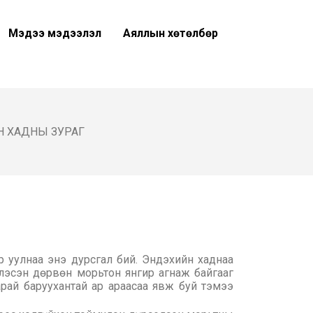
Мэдээ мэдээлэл
Аяллын хөтөлбөр
Н ХАДНЫ ЗУРАГ
 уулнаа энэ дурсгал бий. Эндэхийн хаднаа
глэсэн дөрвөн морьтон янгир агнаж байгааг
рай баруухантай ар араасаа явж буй тэмээ