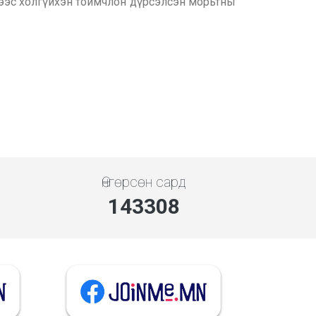
ээрээс холгүйхэн тоймчлон дүрсэлсэн морьтны
Өнгөрсөн сард
143308