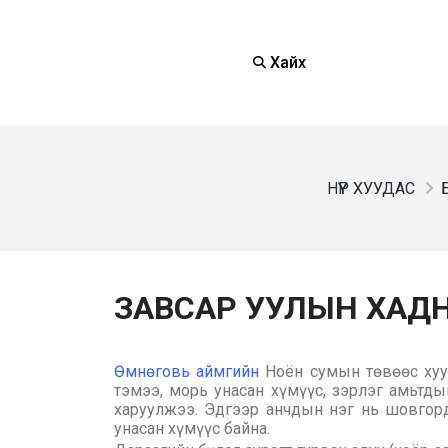
Хайх
НҮҮР ХУУДАС
ЗАВСАР УУЛЫН ХАД
Өмнөговь аймгийн
Ноён сумын төвөөс хууч
тэмээ, морь унасан хүмүүс, зэрлэг амьтды
харуулжээ. Эдгээр анчдын нэг нь шовгорд
унасан хүмүүс байна.