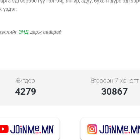
зарга эдгээрээс гүү гэлтэй), янгир, адуу, бухын дүрс эдг
ж үздэг.
дээллийг
ЭНД
дарж аваарай
Өчигдөр
Өнгөрсөн 7 хоногт
4279
30867