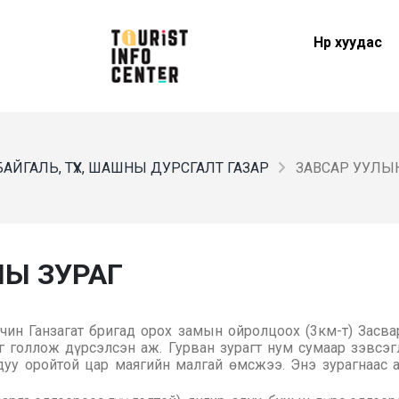
Нүүр хуудас
БАЙГАЛЬ, ТҮҮХ, ШАШНЫ ДУРСГАЛТ ГАЗАР
ЗАВСАР УУЛЫ
НЫ ЗУРАГ
ин Ганзагат бригад орох замын ойролцоох (3км-т) Засвар
г голлож дүрсэлсэн аж. Гурван зурагт нум сумаар зэвсэ
уу оройтой цар маягийн малгай өмсжээ. Энэ зурагнаас а