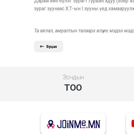
Дараагийн бүлэг зурагт гурван адуу (хоёр а
зураг зуунаас Х.Т-ын I зууны үед хамааруул
Та аялал, амралтын талаарх илүү их мэдээ мэ
Буцах
Зочдын
ТОО