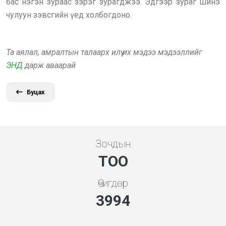
бас нэгэн зураас зэрэг зурагджээ. Эдгээр зураг шинэ
чулуун зэвсгийн үед холбогдоно.
Та аялал, амралтын талаарх илүү их мэдээ мэдээллийг
ЭНД
дарж аваарай
Буцах
Зочдын
ТОО
Өчигдөр
4279