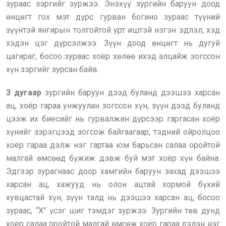
зураас зэргийг зуржээ. Энэхүү зургийн баруун доод
өнцөгт гох мэт дүрс гурван богино зураас түүний
зүүнтэй янгирын толгойтой урт иштэй нэгэн эдлэл, хэд
хэдэн цэг дүрсэлжээ. Зүүн доод өнцөгт нь дугуй
цагираг, босоо зураас хоёр хөлөө ихэд алцайж зогссон
хүн зэргийг зурсан байв.
3 дугаар
зургийн баруун дээд буланд дээшээ харсан
ац, хоёр гараа унжуулан зогссон хүн, зүүн дээд буланд
цээж их биесийг нь гурвалжин дүрсээр гаргасан хоёр
хүнийг зэрэгцээд зогсож байгаагаар, тэдний ойролцоо
хоёр гараа дэлж нэг гартаа юм барьсан салаа оройтой
малгай өмсөөд бүжиж дэвж буй мэт хоёр хүн байна.
Эдгээр зурагнаас доор хамгийн баруун захад дээшээ
харсан ац, хажууд нь олон ацтай хормой бүхий
хувцастай хүн, зүүн талд нь дээшээ харсан ац, босоо
зураас, “Х” үсэг шиг тэмдэг зуржээ. Зургийн төв дунд
хоёр салаа оройтой малгай өмсөж хоёр гараа дэлэн нэг