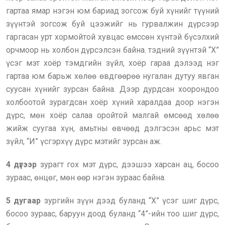
гартаа ямар нэгэн юм бариад зогсож буй хүнийг түүний
зүүнтэй зогсож буй цээжийг нь гурвалжин дүрсээр
гаргасан урт хормойтой хувцас өмссөн хүнтэй бүсэлхий
орчмоор нь холбон дүрсэлсэн байна. тэдний зүүнтэй “Х”
үсэг мэт хоёр тэмдгийн зүйл, хоёр гараа дэлээд нэг
гартаа юм барьж хөлөө өвдгөөрөө нугалан дутуу явган
суусан хүнийг зурсан байна. Дээр дурдсан хоорондоо
холбоотой зурагдсан хоёр хүний харалдаа доор нэгэн
дүрс, мөн хоёр салаа оройтой малгай өмсөөд хөлөө
жийж суугаа хүн, амьтны өвчөөд дэлгэсэн арьс мэт
зүйл, “И” үсгэрхүү дүрс мэтийг зурсан аж.
4 дүгээр
зурагт гох мэт дүрс, дээшээ харсан ац, босоо
зураас, өнцөг, мөн өөр нэгэн зураас байна.
5 дугаар
зургийн зүүн дээд буланд “Х” үсэг шиг дүрс,
босоо зураас, баруун доод буланд “4”-ийн тоо шиг дүрс,