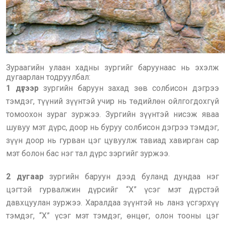
Зураагийн улаан хадны зургийг баруунаас нь эхэлж
дугаарлан тодруулбал:
1 дүгээр
зургийн баруун захад зөв солбисон дэгрээ
тэмдэг, түүний зүүнтэй учир нь төдийлөн ойлгогдохгүй
томоохон зураг зуржээ. Зургийн зүүнтэй нисэж яваа
шувуу мэт дүрс, доор нь буруу солбисон дэгрээ тэмдэг,
зүүн доор нь гурван цэг цувуулж тавиад хавирган сар
мэт болон бас нэг тал дүрс зэргийг зуржээ.
2 дугаар
зургийн баруун дээд буланд дундаа нэг
цэгтэй гурвалжин дүрсийг “Х” үсэг мэт дүрстэй
давхцуулан зуржээ. Харалдаа зүүнтэй нь ланз үсгэрхүү
тэмдэг, “Х” үсэг мэт тэмдэг, өнцөг, олон тооны цэг