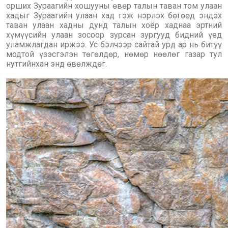
орших Зураагийн хошууны өвөр талын таван том улаан
хадыг Зураагийн улаан хад гэж нэрлэх бөгөөд эндэх
таван улаан хадны дунд талын хоёр хаднаа эртний
хүмүүсийн улаан зосоор зурсан зургууд бидний үед
уламжлагдан иржээ. Ус бэлчээр сайтай урд ар нь битүү
модтой үзэсгэлэн төгөлдөр, нөмөр нөөлөг газар тул
нутгийнхан энд өвөлждөг.