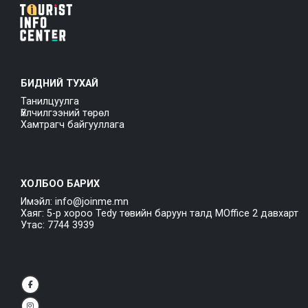
БИДНИЙ ТУХАЙ
Танилцуулга
Үйлчилгээний төрөл
Хамтрагч байгууллага
ХОЛБОО БАРИХ
Имэйл: info@joinme.mn
Хаяг: 5-р хороо Tedy төвийн баруун талд MOffice 2 давхарт
Утас: 7744 3939