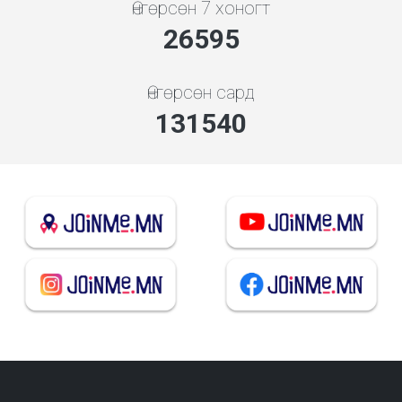
Өнгөрсөн 7 хоногт
28495
Өнгөрсөн сард
140936