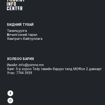
БИДНИЙ ТУХАЙ
Танилцуулга
Үйлчилгээний төрөл
Хамтрагч байгууллага
ХОЛБОО БАРИХ
Имэйл: info@joinme.mn
Хаяг: 5-р хороо Tedy төвийн баруун талд MOffice 2 давхарт
Утас: 7744 3939