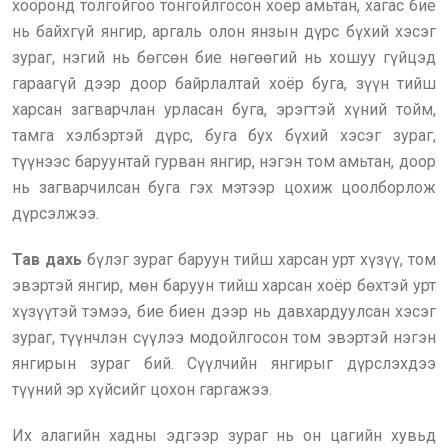
хооронд толгойгоо тонгойлгосон хоёр амьтан, хагас бие
нь байхгүй янгир, аргаль олон янзын дүрс бүхий хэсэг
зураг, нэгий нь бөгсөн бие нөгөөгий нь хошуу гүйцэд
гараагүй дээр доор байрлалтай хоёр буга, зүүн тийш
харсан загварчлан урласан буга, эрэгтэй хүний тойм,
тамга хэлбэртэй дүрс, буга бух бүхий хэсэг зураг,
түүнээс баруунтай гурван янгир, нэгэн том амьтан, доор
нь загварчилсан буга гэх мэтээр цохиж цоолборлож
дүрсэлжээ.
Тав дахь
бүлэг зураг баруун тийш харсан урт хүзүү, том
эвэртэй янгир, мөн баруун тийш харсан хоёр бөхтэй урт
хүзүүтэй тэмээ, бие биен дээр нь давхардуулсан хэсэг
зураг, түүнчлэн сүүлээ модойлгосон том эвэртэй нэгэн
янгирын зураг бий. Сүүлчийн янгирыг дүрслэхдээ
түүний эр хүйсийг цохон гаргажээ.
Их алагийн хадны эдгээр зураг нь он цагийн хувьд