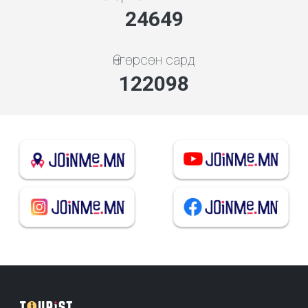
26545
Өнгөрсөн сард
131490