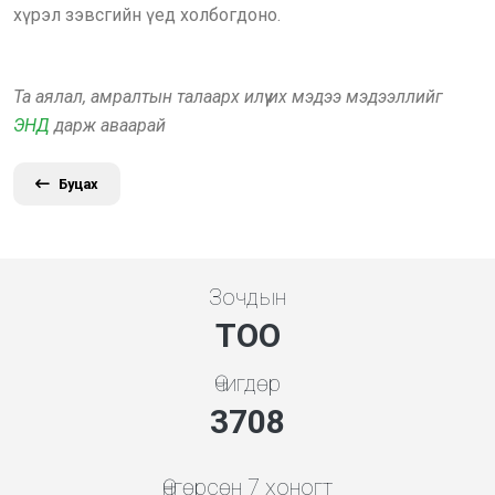
хүрэл зэвсгийн үед холбогдоно.
Та аялал, амралтын талаарх илүү их мэдээ мэдээллийг
ЭНД
дарж аваарай
Буцах
Зочдын
ТОО
Өчигдөр
3994
Өнгөрсөн 7 хоногт