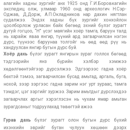
алагийн хадны зургийг анх 1925 онд Г.И.Боровкагийн
экспедиц олж, улмаар 1960 онд археологич Н.Сэр-
Оджав, Д.Дорж, А.П.Окладников нар дахин нягтлан
судалжээ. Эндэх хадны бүх зургийг хонхойлон
цоолборлож урласан байх бөгөөд эхний бүлэг зурагт
дугуй гогцоо, “Н” үсэг маягийн хоёр тамга, баруун талд
нь харайж яваа янгир, түүний ард загварчилсан нэгэн
дүрс, түүнээс баруунаа толгойг нь өөд өөд рүү нь
хандуулсан янгир бугын дүрс буй.
Хоёр дахь
бүлэг зурагт янгирын зураг голлох бөгөөд
тэдгээрийн янз бүрийн хэлбэр хэмжээ
хөдөлгөөнтэйгээр дүрсэлжээ. Эдгээрээс гадна хоёр
бөхтэй тэмээ, загварчилсан бусад амьтад, аргаль, буга,
нохой, зээр зэргээс гадна зарим нэг урт зураас, тамга
тэмдэг, цэг зэргийг зуржээ. Зарим амьтдыг дүрслэхдээ
загварчлах аргыг хэрэглэсэн нь чухам ямар амьтан
зурагдсаныг тодруулахад төвөгтэй ажээ.
Гурав дахь
бүлэг зурагт олон бугын дүрс бүхий
ихэнхийн эврийг буган чулуун хөшөөн дээрх