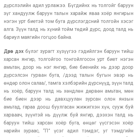
дүрслэлийн адил урлажээ. Бүгдийнх нь толгойг баруун
зүг хандуулж баруун талын харайж яваа хоёр янгирын
нэгэн урт биетэй том буга дүрслэгдсний толгойн хэсэг
алга. Зүүн талд нь хүний тойм төдий дүрс, доод талд нь
бариул маягийн гогцоо байна.
Дөрөв дэх
бүлэг зурагт хүзүүгээ гэдийлгэн баруун тийш
харсан янгир, толгойгоо тонгойлгосон урт биет нэгэн
амьтан, доор нь нэг янгир, бие биенийх нь дээр доор
дүрсэлсэн гурван буга, /дээд талын бугын эвэр нь
өндөр олон салаа/, тамга хэлбэрийн дүрснүүд, зүүн талд
нь хоёр, баруун талд нь хөндлөн дөрвөн амьтан, мөн
бие биен дээр нь давхцуулан зурсан олон янзын
амьтад, гараа доош буулгасан жижигхэн хүн, сууж буй
харваач, зүүнтэй нь дүүлж буй янгир, дээхэн талд нь
баруун тийш харсан хоёр буга, өнцөг үүсгэсэн хоёр
нарийн зураас, “П” үсэг адил тэмдэг, уг тэмдгийн