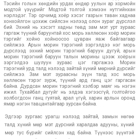
Тэсийн голын хөндийн урдах өндөр уулын ар хормойн
модтой үзүүрийг Модтой толгой хэмээн нутгийнхан
нэрлэдэг. Тэр орчимд хоёр хэсэг газрын таван хаднаа
хонхойлгон цохиж сийлсэн нэлээд олон зураг дүрслэл
бий. Эхний нь хэсэгт хадны төвд зам мэт урт зураас
гаргаж түүний баруунтай хос морь хөллөсөн хоёр морин
тэргийг хойно хойноосоо цувран явж байгаагаар
сийлжээ. Арын морин тэрэгний зэргэлдээ нэг морь
дүрслээд эхний морин тэрэгний баруун дугуй, арын
морин тэрэгний баруун талын морины цээж хоёрын
зэргэлдээ шулуун зураас цэг гаргажээ. Морин
тэрэгний урд талд нэлээд зайтай хүний мөрний дүрсийг
сийлжээ. Зам мэт зураасны зүүн талд хос морь
хөллөсөн тэрэг зурж, түүний ард ганц цэг гаргасан
байна. Дурдсан морин тэрэгний хэлбэр маяг нь нэгэн
ижил. Тухайбал дугуйг нь элдэв хэгээсгүй, голтойгоо
холбогдсон ганц гуятай, арал үгүй, харин арлын оронд
ямар нэгэн тавцантайгаар зурсан байна.
Эдгээр зургаас урагш нэлээд зайтай, замын нөгөө
талд хүний мөр мэт дүрсний харалдаа адууны, хүний
мөр тус бүрийг сийлсэн хад байна. Түүнээс зүүнтэй