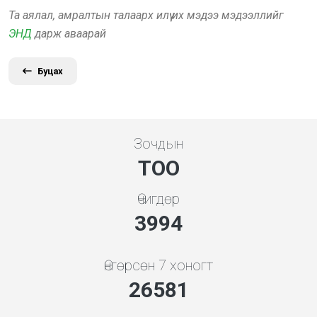
Та аялал, амралтын талаарх илүү их мэдээ мэдээллийг
ЭНД
дарж аваарай
Буцах
Зочдын
ТОО
Өчигдөр
4279
Өнгөрсөн 7 хоногт
28480