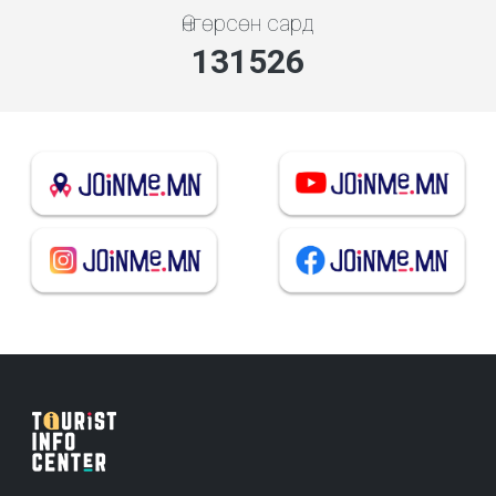
Өнгөрсөн сард
140921