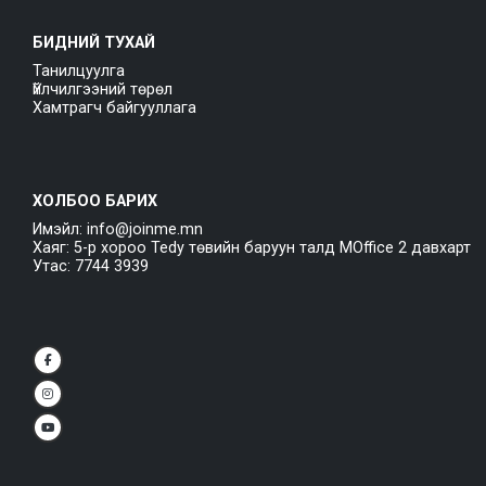
БИДНИЙ ТУХАЙ
Танилцуулга
Үйлчилгээний төрөл
Хамтрагч байгууллага
ХОЛБОО БАРИХ
Имэйл: info@joinme.mn
Хаяг: 5-р хороо Tedy төвийн баруун талд MOffice 2 давхарт
Утас: 7744 3939