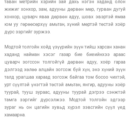
таван метрийн хэрийн зай дахь нэгэн хаданд олон
жижиг хонхор, зам, адууны дөрвөн мөр, гурван дугуй
хонхор, цуварч яваа дөрвөн адуу, шовх эвэртэй ямаа
юм уу гөрөөсөрхүү амьтан, хүний мөртэй төстэй хоёр
дүрс зэргийг зуржээ.
Модтой толгойн хойд үзүүрийн зүүн тийш харсан ханан
хаданд найман хэсэг газар бие биеийнхээ араас
цуварч зогссон толгойгүй дөрвөн адуу, хоёр гараа
дэлгээд хөлөө алцайн зогсож буй хүн, энэ хүний зүүн
талд урагшаа хараад зогсож байгаа том босоо чихтэй,
урт сүүлтэй үнэгтэй төстэй амьтан, янгир, адууны хоёр
туурай, тууш зураас, адууны туурай дэгрээ сэнжтэй
тамга зэргийг дүрсэлжээ. Модтой толгойн эдгээр
зураг нь он цагийн хувьд хүрэл зэвсгийн сүүл үед
хамаарна.