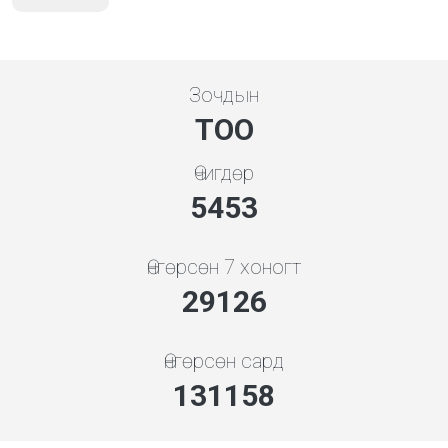
Зочдын
ТОО
Өчигдөр
5843
Өнгөрсөн 7 хоногт
31206
Өнгөрсөн сард
140526