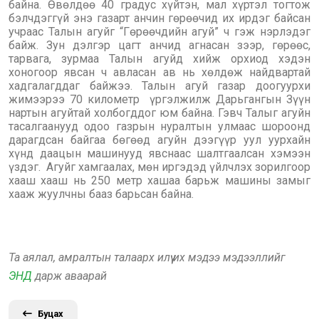
байна. Өвөлдөө 40 градус хүйтэн, мал хүртэл тогтож
бэлчдэггүй энэ газарт анчин гөрөөчид их ирдэг байсан
учраас Талын агуйг “Гөрөөчдийн агуй” ч гэж нэрлэдэг
байж. Зун дэлгэр цагт анчид агнасан зээр, гөрөөс,
тарвага, зурмаа Талын агуйд хийж орхиод хэдэн
хоногоор явсан ч авласан ав нь хөлдөж найдвартай
хадгалагддаг байжээ. Талын агуй газар доогуурхи
жимээрээ 70 километр үргэлжилж Дарьгангын Зүүн
нартын агуйтай холбогддог юм байна. Гэвч Талыг агуйн
тасалгаанууд одоо газрын нуралтын улмаас шороонд
дарагдсан байгаа бөгөөд агуйн дээгүүр уул уурхайн
хүнд даацын машинууд явснаас шалтгаалсан хэмээн
үздэг. Агуйг хамгаалах, мөн иргэдэд үйлчлэх зорилгоор
хааш хааш нь 250 метр хашаа барьж машины замыг
хааж жуулчны бааз барьсан байна.
Та аялал, амралтын талаарх илүү их мэдээ мэдээллийг
ЭНД
дарж аваарай
Буцах