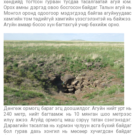
хөндийд тогтсон гурван тусдаа тасалгаатай агуй юм.
Орох амны дэргэд овоо босгосон байдаг. Талын агуй нь
Монгол оронд одоогоор мэдэгдээд байгаа агуйнуудаас
хамгийн том төдийгүй хамгийн үзэсгэлэнтэй нь байжээ.
Агуйн амаар босоо хүн багтахгүй учир бөхийж орно.
Дөнгөж ормогц бараг эгц доошилдог. Агуйн нийт урт нь
240 метр, нийт багтаамж нь 10 мянган шоо метрээс
илүү ажээ. Агуйд ормогц маш сэрүү татан сэнгэнэдэг.
Дараагийн тасалгаа нь хүрмэн чулуун асга бүхий байдаг
бол гурав дахь хонгил нь мөсөөр хучигдсан байдаг