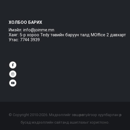
ХОЛБОО БАРИХ
Имэйл: info@joinme.mn
Хаяг: 5-р хороо Tedy төвийн баруун талд MOffice 2 давхарт
Утас: 7744 3939
© Copyright 2010-
2026
. Мэдээллийг зөвшөөрөлгүйгээр хуулбарлан өөр
бусад мэдээллийн сайтанд ашиглахыг хориглоно.