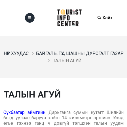
Хайх
НҮҮР ХУУДАС
БАЙГАЛЬ, ТҮҮХ, ШАШНЫ ДУРСГАЛТ ГАЗАР
ТАЛЫН АГУЙ
ТАЛЫН АГУЙ
Сүхбаатар аймгийн
Дарьганга сумын нутагт Шилийн
богд уулаас баруун хойш 14 километрт оршино. Үзээд
өгье гэхнээ ганц ч довгүй тэгшхэн талын уудам