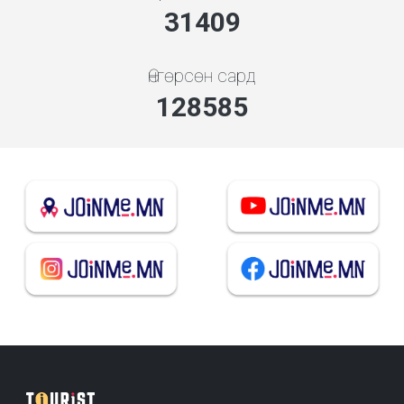
33652
Өнгөрсөн сард
137770