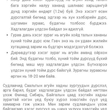
бага зэргийн налуу хананд шалнаас харьцангуй
дунд зэргийн өндөрт (1.2м) буй. Энэ хэсэгт есөн
дурсгалтай бөгөөд эдгээр нь хүн хэлбэрийн дүрс,
шугаман зураас, будагны толбоос бүрджээ.
Хадгалагдан үлдсэн байдал эн адилгүй.
Гурав дахь хэсэг зураг нь агуйн хойд талын хананы
хүний тойм дүрс юм. Гэвч энэ нь он удаан жилийн
хугацаанд зарим нь бүдгэрч мэдэгдэхгүй болжээ.
Дөрөвдүгээр хэсэг зураг нь агуйн аманд ойрхон
бий. Энд будагны толбо, хүний тойм дүрсүүд бүхий
бөгөөд маш муу хадгалагдан үлдсэн. Бүтнээрээ
үлдсэн хүний тойм дүрс байхгүй. Зурагны зураасны
өргөн нь 18-20 мм байв.
Судлаачид Саальтын агуйн хадны зургуудын дүрслэл,
арга барил, будаг хадгалагдан үлдсэн байдал нягтлан
үзэж Өмнөд Сибирь, Байгалын цаад хэсгийн хадны
зурагтай нэгэн үед буюу хүрэл зэвсгийн сүүл үед
хамаарна гэж үзжээ. Мөн зарим судлаачдын үзэж
байгаагаар хэсэг зургууд нь шинэ чулуун зэвсгийн үед