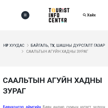
Хайх
НҮҮР ХУУДАС
БАЙГАЛЬ, ТҮҮХ, ШАШНЫ ДУРСГАЛТ ГАЗАР
СААЛЬТЫН АГУЙН ХАДНЫ ЗУРАГ
СААЛЬТЫН АГУЙН ХАДНЫ
ЗУРАГ
Баянхонгор аймгийн
Баян өндөр сумын нутагт чулуун