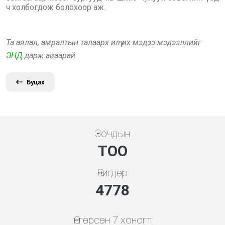
ч холбогдож болохоор аж.
Та аялал, амралтын талаарх илүү их мэдээ мэдээллийг
ЭНД
дарж аваарай
Буцах
Зочдын
ТОО
Өчигдөр
5119
Өнгөрсөн 7 хоногт