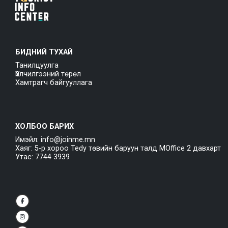
БИДНИЙ ТУХАЙ
Танилцуулга
Үйлчилгээний төрөл
Хамтрагч байгууллага
ХОЛБОО БАРИХ
Имэйл: info@joinme.mn
Хаяг: 5-р хороо Tedy төвийн баруун талд MOffice 2 давхарт
Утас: 7744 3939