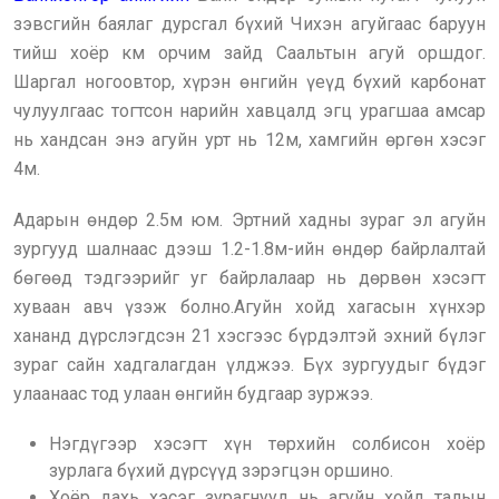
зэвсгийн баялаг дурсгал бүхий Чихэн агуйгаас баруун
тийш хоёр км орчим зайд Саальтын агуй оршдог.
Шаргал ногоовтор, хүрэн өнгийн үеүд бүхий карбонат
чулуулгаас тогтсон нарийн хавцалд эгц урагшаа амсар
нь хандсан энэ агуйн урт нь 12м, хамгийн өргөн хэсэг
4м.
Адарын өндөр 2.5м юм. Эртний хадны зураг эл агуйн
зургууд шалнаас дээш 1.2-1.8м-ийн өндөр байрлалтай
бөгөөд тэдгээрийг уг байрлалаар нь дөрвөн хэсэгт
хуваан авч үзэж болно.Агуйн хойд хагасын хүнхэр
хананд дүрслэгдсэн 21 хэсгээс бүрдэлтэй эхний бүлэг
зураг сайн хадгалагдан үлджээ. Бүх зургуудыг бүдэг
улаанаас тод улаан өнгийн будгаар зуржээ.
Нэгдүгээр хэсэгт хүн төрхийн солбисон хоёр
зурлага бүхий дүрсүүд зэрэгцэн оршино.
Хоёр дахь хэсэг зурагнууд нь агуйн хойд талын