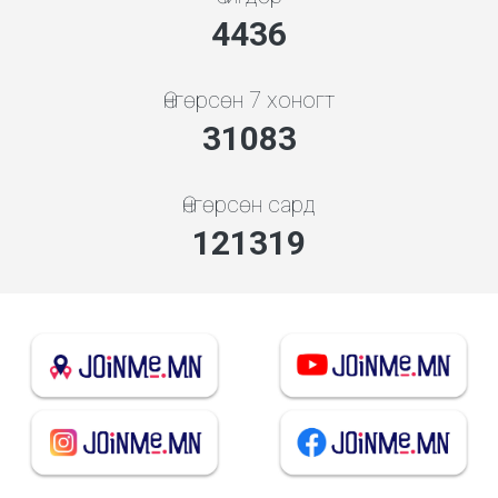
4778
Өнгөрсөн 7 хоногт
33474
Өнгөрсөн сард
130651