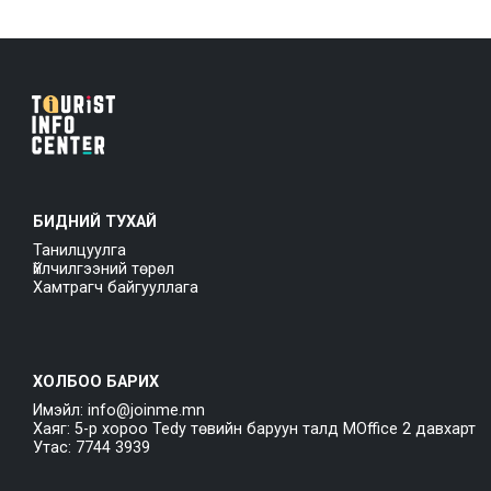
БИДНИЙ ТУХАЙ
Танилцуулга
Үйлчилгээний төрөл
Хамтрагч байгууллага
ХОЛБОО БАРИХ
Имэйл: info@joinme.mn
Хаяг: 5-р хороо Tedy төвийн баруун талд MOffice 2 давхарт
Утас: 7744 3939