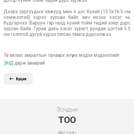
дотор хүний тойм төдий дүрс зуржээ.
Дээрх зургуудын хажууд мөн л цэг бүхий (13.5x16.5 см
хэмжээтэй) хүрээ зурсан байх авч ихэнх хэсэг нь
бүдгэрчээ. Баруун гар талд хүний тойм төдий хоёр дүрс
зурсан байв. Гурав дахь хэсэг зурагт дундаа цэгтэй 5.5
см голчтой дугуй хүрээ татсан тамга дүрсэлжээ.
Та аялал, амралтын талаарх илүү их мэдээ мэдээллийг
ЭНД
дарж аваарай
Буцах
Зочдын
ТОО
Өчигдөр