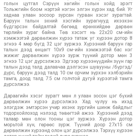
голын цутгал Сэрүүн хөгийн голын хойд эрэгт
Тольжгийн боом нэртэй нэгэн элгэн хүрэн хад бий. Уг
хаднаа улаан зосоор зурсан гурван хэсэг зурагтай.
Баруун талын эхний хэсгийн зурагнууд ихээхэн
бүдгэрсэн байдалтай бөгөөд ерөнхийдөө дөрвөн
төрлийн зураг байна. Төв хэсэгт нь 22x20 см-ийн
хэмжээтэй дөрвөлжин хүрээ татаж уг хүрээн дотор 8
эгнээ 4 мөр бүгд 32 цэг зуржээ. Хүрээний баруун гар
талын дээд өнцөгт 10x9 см-ийн хэмжээтэй бас нэг
жижиг дөрвөлжин хүрээ зурж түүний дотор мөн 3
эгнээ 12 цэг дүрсэлжээ. Эдгээр хүрээнүүдийн зүүн гар
талын дээд талд далавчаа дэлгэсэн шувууны /бүргэд/
дүрс, баруун дээд талд 10 см орчим зүрхэн хэлбэрийн
тамга, доод талд 7.5 см голчтой дугуй хүрээтэй тамга
дүрсэлжээ.
Дараагийн хэсэг зурагт мөн л улаан зосон цэг бүхий
дөрвөлжин хүрээ дүрсэлжээ. Хад чулуу нь ихэд
элэгдэж эмтэрсэн учир ихэнх зургийн шинж байдлыг
тодорхойлоход нэлээд төвөгтэй ажээ. Хүрээний дээд
талаар мөн олон тооны цэг зуржээ. Хүрээн дотор
морьтой хүн, гөрөөс зурж. Түүний доор 27x15 см
дөрвөлжин хүрээнд олон цэг дүрсэлжээ. Тэрхүү хүрээн