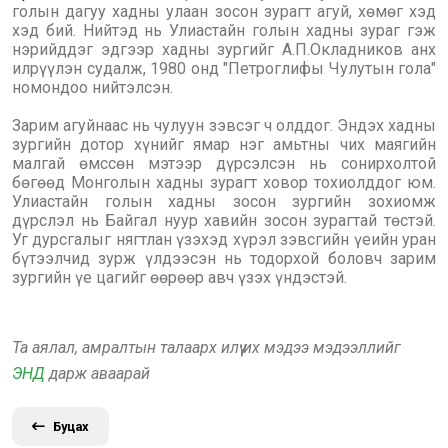
голын дагуу хадны улаан зосон зурагт агуй, хөмөг хэд
хэд бий. Нийтэд нь Улиастайн голын хадны зураг гэж
нэрийддэг эдгээр хадны зургийг А.П.Окладников анх
илрүүлэн судалж, 1980 онд "Петроглифы Чулутын гола"
номондоо нийтэлсэн.
Зарим агуйнаас нь чулуун зэвсэг ч олддог. Эндэх хадны
зургийн дотор хүнийг ямар нэг амьтны чих маягийн
малгай өмссөн мэтээр дүрсэлсэн нь сонирхолтой
бөгөөд Монголын хадны зурагт ховор тохиолддог юм.
Улиастайн голын хадны зосон зургийн зохиомж
дүрслэл нь Байгал нуур хавийн зосон зурагтай төстэй.
Уг дурсгалыг нягтлан үзэхэд хүрэл зэвсгийн үеийн уран
бүтээлчид зурж үлдээсэн нь тодорхой боловч зарим
зургийн үе цагийг өөрөөр авч үзэх үндэстэй.
Та аялал, амралтын талаарх илүү их мэдээ мэдээллийг
ЭНД
дарж аваарай
Буцах