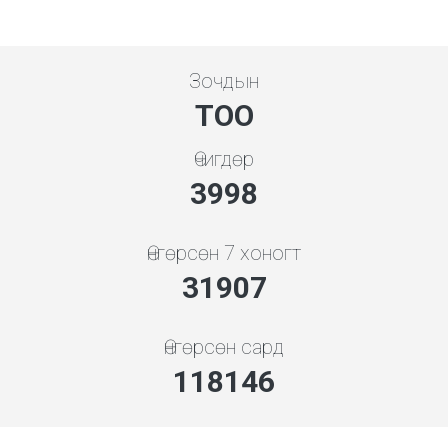
Зочдын
ТОО
Өчигдөр
3998
Өнгөрсөн 7 хоногт
34362
Өнгөрсөн сард
127234