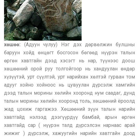
хөшөө:
(Адуун чулуу) Нэг дэх дөрвөлжин булшны
баруун хойд өнцөгт босгосон бөгөөд нүүрэн талын
өргөн хавтгайн дээд хэсэгт нь нар, түүнээс доош
хөшөөний орой руу толгойгоор нь хандуулан өндөр
хүзүүтэй, урт сүүлтэй, урт нарийхан хөлтэй гурван том
адууг хойно хойноос нь цувуулан дүрсэлж хамгийн
дээд талын морины хөлийн хооронд нум саадаг, дунд
талын морины хөлийн хооронд толь, хөшөөний ёроолд
жад цохиж гаргажээ. Хөшөөний зүүн талын нарийн
хавтгайд нэлээд дээгүүрдүү бамбай, арын өргөн
хавтгайд cap ( нүүрэн талд дүрсэлсэн нарнаас арай
жижиг ) дүрсэлж, хажуугийн нарийн хавтгайн доод