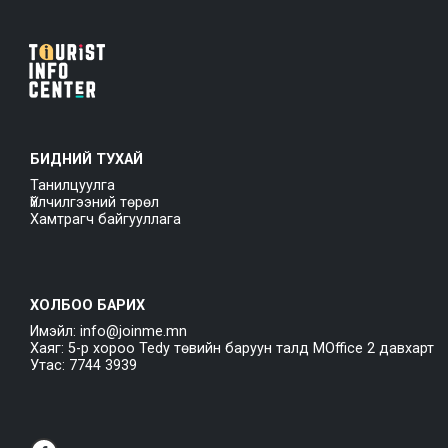
БИДНИЙ ТУХАЙ
Танилцуулга
Үйлчилгээний төрөл
Хамтрагч байгууллага
ХОЛБОО БАРИХ
Имэйл: info@joinme.mn
Хаяг: 5-р хороо Tedy төвийн баруун талд MOffice 2 давхарт
Утас: 7744 3939