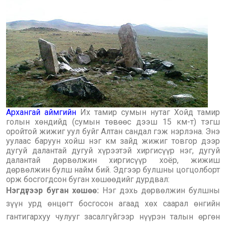
Архангай аймгийн
Их тамир сумын нутаг Хойд тамир
голын хөндийд (сумын төвөөс дээш 15 км-т) тэгш
оройтой жижиг уул буйг Алтан сандал гэж нэрлэна. Энэ
уулаас баруун хойш нэг км зайд жижиг товгор дээр
дугуй далантай дугуй хүрээтэй хиргисүүр нэг, дугуй
далантай дөрвөлжин хиргисүүр хоёр, жижиш
дөрвөлжин булш найм бий. Эдгээр булшны цогцолборт
орж босгогдсон буган хөшөөдийг дурдвал:
Нэгдүгээр буган хөшөө:
Нэг дэхь дөрвөлжин булшны
зүүн урд өнцөгт босгосон агаад хөх саарал өнгийн
гантигархуу чулууг засалгүйгээр нүүрэн талын өргөн