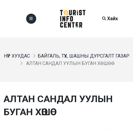
Хайх
НҮҮР ХУУДАС
БАЙГАЛЬ, ТҮҮХ, ШАШНЫ ДУРСГАЛТ ГАЗАР
АЛТАН САНДАЛ УУЛЫН БУГАН ХӨШӨӨ
АЛТАН САНДАЛ УУЛЫН
БУГАН ХӨШӨӨ