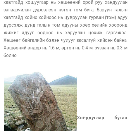
хавтгайд хошуугаар нь хөшөөний орой руу хандуулан
загварчилан дүрсэлсэн нэгэн том буга, баруун талын
хавтгайд хойно хойноос нь цувруулан гурван (том) адуу
дүрсэлж дунд талын том адууны хоёр хөлийн хооронд
жижиг адууг өөдөөс нь харуулан цохиж гаргажээ.
Хөшөөг байгалийн бэлэн чулууг засалгүй хийсэн байна.
Хөшөөний өндөр нь 1.6 м, өргөн нь 0.4 м, зузаан нь 0.3 м
болно.
Хоёрдугаар буган