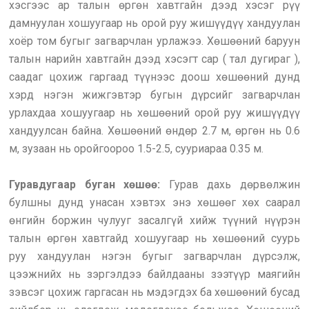
хэсгээс ар талын өргөн хавтгайн дээд хэсэг рүү
дамнуулан хошуугаар нь орой руу жишүүдүү хандуулан
хоёр том бугыг загварчлан урлажээ. Хөшөөний баруун
талын нарийн хавтгайн дээд хэсэгт cap ( тал дугираг ),
саадаг цохиж гаргаад түүнээс доош хөшөөний дунд
хэрд нэгэн жижгэвтэр бугын дүрсийг загварчлан
урлахдаа хошуугаар нь хөшөөний орой руу жишүүдүү
хандуулсан байна. Хөшөөний өндөр 2.7 м, өргөн нь 0.6
м, зузаан нь оройгоороо 1.5-2.5, сууриараа 0.35 м.
Гуравдугаар буган хөшөө:
Гурав дахь дөрвөлжин
булшны дунд унасан хэвтэх энэ хөшөөг хөх саарал
өнгийн боржин чулууг засалгүй хийж түүний нүүрэн
талын өргөн хавтгайд хошуугаар нь хөшөөний суурь
руу хандуулан нэгэн бугыг загварчлан дүрсэлж,
цээжнийх нь зэргэлдээ байлдааны зээтүүр маягийн
зэвсэг цохиж гаргасан нь мэдэгдэх ба хөшөөний бусад