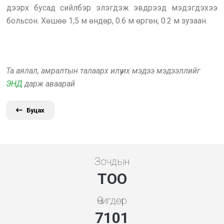
дээрх бусад сийлбэр элэгдэж эвдрээд мэдэгдэхээ
больсон. Хөшөө 1,5 м өндөр, 0.6 м өргөн, 0.2 м зузаан.
Та аялал, амралтын талаарх илүү их мэдээ мэдээллийг
ЭНД
дарж аваарай
Буцах
Зочдын
ТОО
Өчигдөр
7608