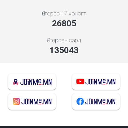
Өнгөрсөн 7 хоногт
28720
Өнгөрсөн сард
144689