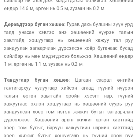
сийлбэр нь элэгдэж мэдэгдэхээ больжээ. Хөшөөний
өндөр 14.6 м, өргөн нь 0.5 м, зузаан нь 0,2 м.
Дөрөвдүгээр буган хөшөө:
Гурав дахь булшны зүүн урд
талд унасан хэвтэх энэ хөшөөний нүүрэн талын
хавтгайд хошуугаар нь хөшөөний хажуу тал руу
хандуулан загварчлан дүрсэлсэн хоёр буганаас бусад
сийлбэр нь мөн мэдэгдэхээ больжээ. Хөшөөний өндөр
1 м, өргөн нь 1.1 м, зузаан нь 0.2 м.
Тавдугаар буган хөшөө:
Цагаан саарал өнгийн
гантигархуу чулуугаар хийсэн агаад түүний нүүрэн
талын өргөн хавтгайн оройн хэсэгт нар, түүний
хажуугаас эхлэн хошуугаар нь хөшөөний суурь руу
хандуулсан хоёр том нэгэн жижиг бугыг загварчлан
дүрсэлжээ. Хөшөөний арын жижиг өргөн хавтгайд
хоёр том бугыг, баруун хажуугийн нарийн хавтгайд
хоёр жижиг бугыг хошуугаар нь түүний орой руу