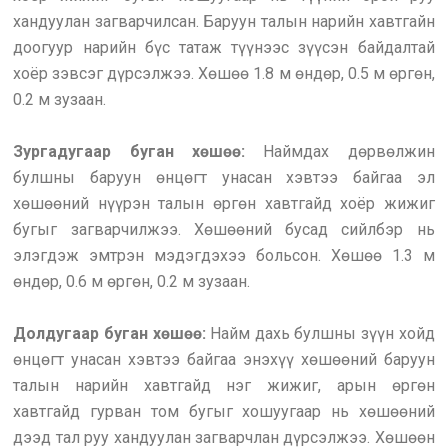
хандуулан загварчилсан. Баруун талын нарийн хавтгайн
доогуур нарийн бүс татаж түүнээс зүүсэн байдалтай
хоёр зэвсэг дүрсэлжээ. Хөшөө 1.8 м өндөр, 0.5 м өргөн,
0.2 м зузаан.
Зургадугаар буган хөшөө:
Наймдах дөрвөлжин
булшны баруун өнцөгт унасан хэвтээ байгаа эл
хөшөөний нүүрэн талын өргөн хавтгайд хоёр жижиг
бугыг загварчилжээ. Хөшөөний бусад сийлбэр нь
элэгдэж эмтрэн мэдэгдэхээ больсон. Хөшөө 1.3 м
өндөр, 0.6 м өргөн, 0.2 м зузаан.
Долдугаар буган хөшөө:
Найм дахь булшны зүүн хойд
өнцөгт унасан хэвтээ байгаа энэхүү хөшөөний баруун
талын нарийн хавтгайд нэг жижиг, арын өргөн
хавтгайд гурван том бугыг хошуугаар нь хөшөөний
дээд тал руу хандуулан загварчлан дүрсэлжээ. Хөшөөн