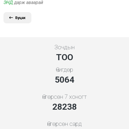
ЭНД
дарж аваарай
Буцах
Зочдын
ТОО
Өчигдөр
5453
Өнгөрсөн 7 хоногт
30410
Өнгөрсөн сард