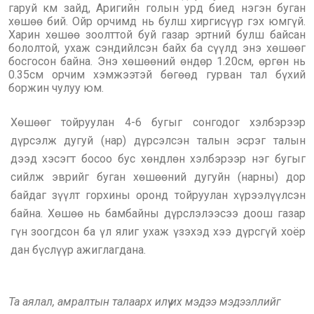
гаруй км зайд, Аригийн голын урд биед нэгэн буган
хөшөө бий. Ойр орчимд нь булш хиргисүүр гэх юмгүй.
Харин хөшөө зоолттой буй газар эртний булш байсан
бололтой, ухаж сэндийлсэн байх ба сүүлд энэ хөшөөг
босгосон байна. Энэ хөшөөний өндөр 1.20см, өргөн нь
0.35см орчим хэмжээтэй бөгөөд гурван тал бүхий
боржин чулуу юм.
Хөшөөг тойруулан 4-6 бугыг сонгодог хэлбэрээр
дүрсэлж дугуй (нар) дүрсэлсэн талын эсрэг талын
дээд хэсэгт босоо бус хөндлөн хэлбэрээр нэг бугыг
сийлж эврийг буган хөшөөний дугуйн (нарны) дор
байдаг зүүлт горхины оронд тойруулан хүрээлүүлсэн
байна. Хөшөө нь бамбайны дүрслэлээсээ доош газар
гүн зоогдсон ба үл ялиг ухаж үзэхэд хээ дүрсгүй хоёр
дан бүслүүр ажиглагдана.
Та аялал, амралтын талаарх илүү их мэдээ мэдээллийг