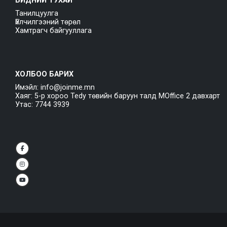
БИДНИЙ ТУХАЙ
Танилцуулга
Үйлчилгээний төрөл
Хамтрагч байгууллага
ХОЛБОО БАРИХ
Имэйл: info@joinme.mn
Хаяг: 5-р хороо Tedy төвийн баруун талд MOffice 2 давхарт
Утас: 7744 3939