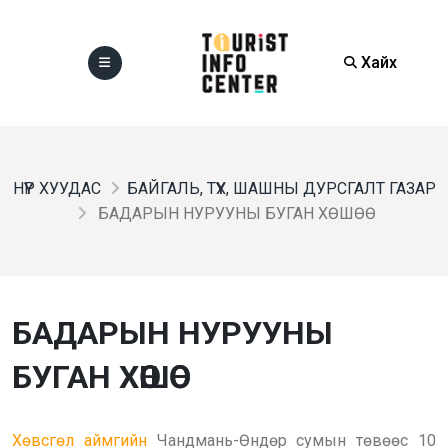
Хайх
НҮҮР ХУУДАС
БАЙГАЛЬ, ТҮҮХ, ШАШНЫ ДУРСГАЛТ ГАЗАР
БАДАРЫН НУРУУНЫ БУГАН ХӨШӨӨ
БАДАРЫН НУРУУНЫ
БУГАН ХӨШӨӨ
Хөвсгөл аймгийн
Чандмань-Өндөр сумын төвөөс 10