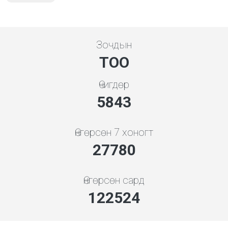
Зочдын
ТОО
Өчигдөр
5843
Өнгөрсөн 7 хоногт
29917
Өнгөрсөн сард
131949