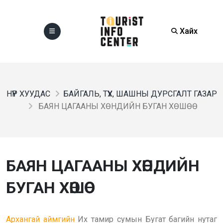
Хайх
НҮҮР ХУУДАС
БАЙГАЛЬ, ТҮҮХ, ШАШНЫ ДУРСГАЛТ ГАЗАР
БАЯН ЦАГААНЫ ХӨНДИЙН БУГАН ХӨШӨӨ
БАЯН ЦАГААНЫ ХӨНДИЙН
БУГАН ХӨШӨӨ
Архангай аймгийн
Их тамир сумын Бугат багийн нутаг