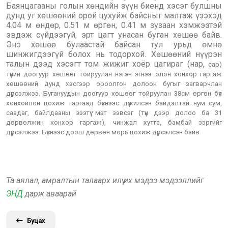
Баянцагааны голын хөндийн зүүн биенд хэсэг булшны
дунд уг хөшөөний орой цухуйж байсныг малтаж үзэхэд
4.04 м өндөр, 0.51 м өргөн, 0.41 м зузаан хэмжээтэй
эвдэж сүйдээгүй, эрт цагт унасан буган хөшөө байв.
Энэ хөшөө булаастай байсан тул урьд өмнө
шинжигдээгүй болох нь тодорхой. Хөшөөний нүүрэн
талын дээд хэсэгт том жижиг хоёр цагираг (нар,
cap)
түүний доогуур хөшөөг тойруулан нэгэн эгнээ олон хонхор гаргаж
хөшөөний дунд хэсгээр ороолгон долоон бугыг загварчлан
дүрсэлжээ. Бугануудын доогуур хөшөөг тойруулан 38см өргөн бүс
хонхойлон цохиж
гаргаад бүснээс дүүжилсэн байдалтай нум сум,
саадаг, байлдааны зээтүү мэт зэвсэг (түүн дээр долоо ба 31
дөрвөлжин хонхор гаргаж), чинжал хутга, бамбай зэргийг
дүрсэлжээ. Бүснээс доош дөрвөн морь цохиж дүрсэлсэн байв.
Та аялал, амралтын талаарх илүү их мэдээ мэдээллийг
ЭНД
дарж аваарай
Буцах