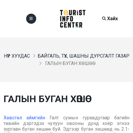
Хайх
НҮҮР ХУУДАС
БАЙГАЛЬ, ТҮҮХ, ШАШНЫ ДУРСГАЛТ ГАЗАР
ГАЛЫН БУГАН ХӨШӨӨ
ГАЛЫН БУГАН ХӨШӨӨ
Хөвсгөл аймгийн
Галт сумын гуравдугаар багийн
төвийн дэргэдэх чулуун овооны дунд хоёр эгнээ
зургаан буган хөшөө буй. Эдгээр буган хөшөөд нь 2.1-