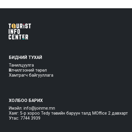
БИДНИЙ ТУХАЙ
Танилцуулга
Үйлчилгээний төрөл
Хамтрагч байгууллага
ХОЛБОО БАРИХ
Имэйл: info@joinme.mn
Хаяг: 5-р хороо Tedy төвийн баруун талд MOffice 2 давхарт
Утас: 7744 3939