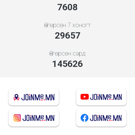
7608
Өнгөрсөн 7 хоногт
29657
Өнгөрсөн сард
145626