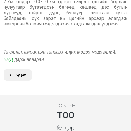
2.7м өндөр, 0.3- 0.7м өргөн саарал өнгийн боржин
чулуугаар бүтээгдсэн бөгөөд хөшөөд дэх бугын
дүрсүүд, тойрог дүрс, бүслүүр, чинжаал хутга,
байлдааны сүх зэрэг нь цагийн эрхээр элэгдэж
эмтэрсэн боловч мэдэгдэхээр хадгалагдан үлджээ.
Та аялал, амралтын талаарх илүү их мэдээ мэдээллийг
ЭНД
дарж аваарай
Буцах
Зочдын
ТОО
Өчигдөр