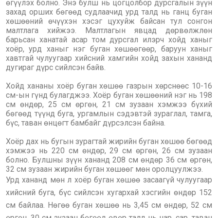
өгүүлэх болно. Энэ булш нь цогцолбор дурсгалын зүүн
захад орших бөгөөд судлаачид урд талд нь ганц буган
хөшөөний өчүүхэн хэсэг цухуйж байсан тул сонгон
малтлага хийжээ. Малтлагын явцад дөрвөлжлөн
барьсан ханатай асар том дурсгал илэрч хойд ханыг
хоёр, урд ханыг нэг буган хөшөөгөөр, баруун ханыг
хавтгай чулуугаар хийсний хамгийн хойд захын хананд
дугираг дүрс сийлсэн байв.
Хойд хананы хоёр буган хөшөө газрын хөрснөөс 10-16
см-ын гүнд булагджээ. Хоёр буган хөшөөний нэг нь 198
см өндөр, 25 см өргөн, 21 см зузаан хэмжээ бүхий
бөгөөд түүнд буга, ургамлын сэдэвтэй зураглал, тамга,
бүс, таван өнцөгт бамбайг дүрсэлсэн байна.
Хоёр дах нь бугын зурагтай жирийн буган хөшөө бөгөөд
хэмжээ нь 220 см өндөр, 29 см өргөн, 26 см зузаан
болно. Булшны зүүн хананд 208 см өндөр 36 см өргөн,
32 см зузаан жирийн буган хөшөөг мөн оролцуулжээ.
Урд хананд мөн л хоёр буган хөшөө засаагүй чулуугаар
хийсний буга, бүс сийлсэн хугархай хэсгийн өндөр 152
см байлаа. Нөгөө буган хөшөө нь 3,45 см өндөр, 52 см
өргөн, 30 см зузаан бөгөөд өвөр талд нь нар, cap, таван