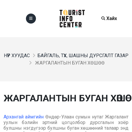
Хайх
НҮҮР ХУУДАС
БАЙГАЛЬ, ТҮҮХ, ШАШНЫ ДУРСГАЛТ ГАЗАР
ЖАРГАЛАНТЫН БУГАН ХӨШӨӨ
ЖАРГАЛАНТЫН БУГАН ХӨШӨӨ
Архангай аймгийн
Өндөр-Улаан сумын нутаг Жаргалант
уулын бэлийн эртний цогцолбор дурсгалын хоёр
булшны нэгдүгээр булшны буган хөшөөний талаар энд