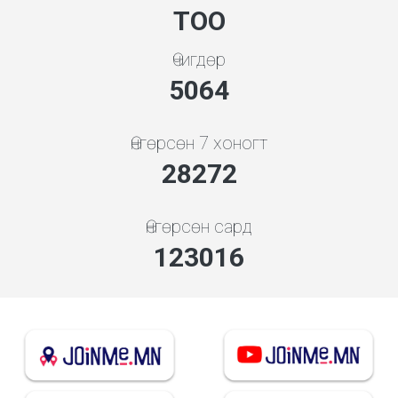
ТОО
Өчигдөр
5453
Өнгөрсөн 7 хоногт
30446
Өнгөрсөн сард
132478