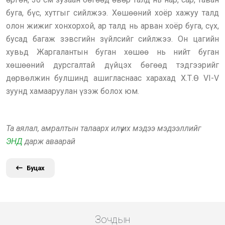
буга, бүс, хутгыг сийлжээ. Хөшөөний хоёр хажуу талд
олон жижиг хонхорхой, ар талд нь арван хоёр буга, сүх,
бусад багаж зэвсгийн зүйлсийг сийлжээ. Он цагийн
хувьд Жаргалантын буган хөшөө нь нийт буган
хөшөөний дурсгалтай дүйцэх бөгөөд тэдгээрийг
дөрвөлжин булшинд ашигласнаас харахад Х.Т.Ө VI-V
зуунд хамааруулан үзэж болох юм.
Та аялал, амралтын талаарх илүү их мэдээ мэдээллийг
ЭНД
дарж аваарай
Буцах
Зочдын