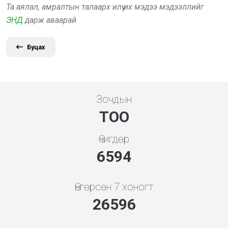
Та аялал, амралтын талаарх илүү их мэдээ мэдээллийг
ЭНД
дарж аваарай
Буцах
Зочдын
ТОО
Өчигдөр
7101
Өнгөрсөн 7 хоногт
28642