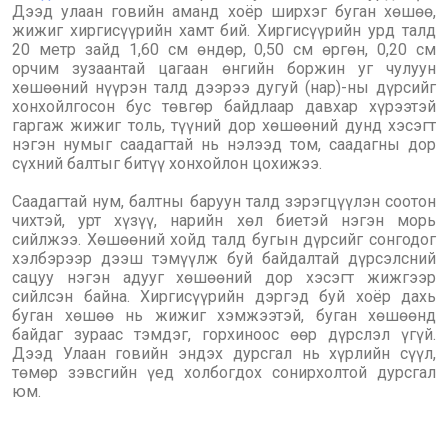
Дээд улаан говийн аманд хоёр ширхэг буган хөшөө,
жижиг хиргисүүрийн хамт бий. Хиргисүүрийн урд талд
20 метр зайд 1,60 см өндөр, 0,50 см өргөн, 0,20 см
орчим зузаантай цагаан өнгийн боржин уг чулуун
хөшөөний нүүрэн талд дээрээ дугуй (нар)-ны дүрсийг
хонхойлгосон бус төвгөр байдлаар давхар хүрээтэй
гаргаж жижиг толь, түүний дор хөшөөний дунд хэсэгт
нэгэн нумыг саадагтай нь нэлээд том, саадагны дор
сүхний балтыг битүү хонхойлон цохижээ.
Саадагтай нум, балтны баруун талд зэрэгцүүлэн соотон
чихтэй, урт хүзүү, нарийн хөл биетэй нэгэн морь
сийлжээ. Хөшөөний хойд талд бугын дүрсийг сонгодог
хэлбэрээр дээш тэмүүлж буй байдалтай дүрсэлсний
сацуу нэгэн адууг хөшөөний дор хэсэгт жижгээр
сийлсэн байна. Хиргисүүрийн дэргэд буй хоёр дахь
буган хөшөө нь жижиг хэмжээтэй, буган хөшөөнд
байдаг зураас тэмдэг, горхиноос өөр дүрслэл үгүй.
Дээд Улаан говийн эндэх дурсгал нь хүрлийн сүүл,
төмөр зэвсгийн үед холбогдох сонирхолтой дурсгал
юм.