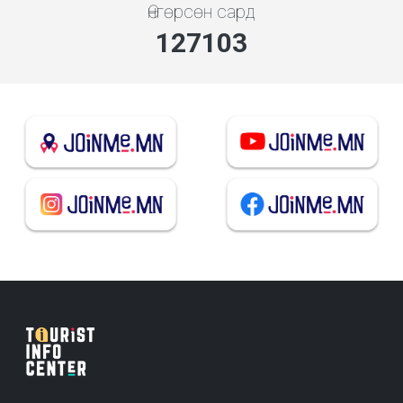
Өнгөрсөн сард
136880