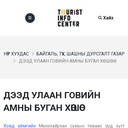
Хайх
НҮҮР ХУУДАС
БАЙГАЛЬ, ТҮҮХ, ШАШНЫ ДУРСГАЛТ ГАЗАР
ДЭЭД УЛААН ГОВИЙН АМНЫ БУГАН ХӨШӨӨ
ДЭЭД УЛААН ГОВИЙН
АМНЫ БУГАН ХӨШӨӨ
Ховд аймгийн
Мөнххайрхан сумын төвөөс урд зүгт