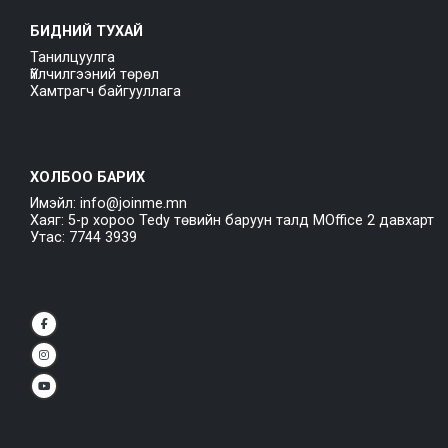
БИДНИЙ ТУХАЙ
Танилцуулга
Үйлчилгээний төрөл
Хамтрагч байгууллага
ХОЛБОО БАРИХ
Имэйл: info@joinme.mn
Хаяг: 5-р хороо Tedy төвийн баруун талд MOffice 2 давхарт
Утас: 7744 3939