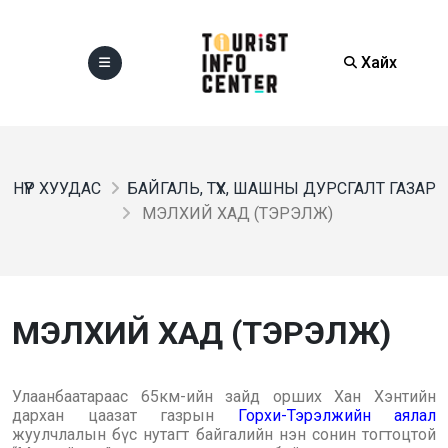
Хайх
НҮҮР ХУУДАС
БАЙГАЛЬ, ТҮҮХ, ШАШНЫ ДУРСГАЛТ ГАЗАР
МЭЛХИЙ ХАД (ТЭРЭЛЖ)
МЭЛХИЙ ХАД (ТЭРЭЛЖ)
Улаанбаатараас 65км-ийн зайд орших Хан Хэнтийн
дархан цаазат газрын
Горхи-Тэрэлжийн аялал
жуулчлалын бүс нутагт байгалийн нэн сонин тогтоцтой