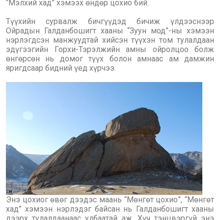
“Мэлхий хад” хэмээх өндөр цохио бий.
Түүхийн сурвалж бичгүүдэд бичиж үлдээснээр
Ойрадын Галданбошигт хааны “Зуун мод”-ны хэмээн
нэрлэгдсэн манжуудтай хийсэн түүхэн том тулалдаан
эдүгээгийн Горхи-Тэрэлжийн амны ойролцоо болж
өнгөрсөн нь домог түүх болон амнаас ам дамжин
яригдсаар бидний үед хүрчээ.
Энэ цохиог өвөг дээдэс маань “Мөнгөт цохио”, “Мөнгөт
хад” хэмээн нэрлэдэг байсан нь Галданбошигт хааны
дээрх тулалдаанаас улбаатай аж. Хүч тэнцвэргүй энэ