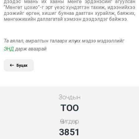
дээдэс маань их хааны мөнгө эрдэнэсийг агуулсан
“Мөнгөт цохио”-г эрт үеэс хүндэтгэн тахиж, идээнийхээ
дээжийг өргөн, хишиг буянаа даатган хурайлж, баяжих,
мөнгөжихийн даллагатай хэмээн дээдэлдэг байжээ.
Та аялал, амралтын талаарх илүү их мэдээ мэдээллийг
ЭНД
дарж аваарай
Буцах
Зочдын
ТОО
Өчигдөр
4279