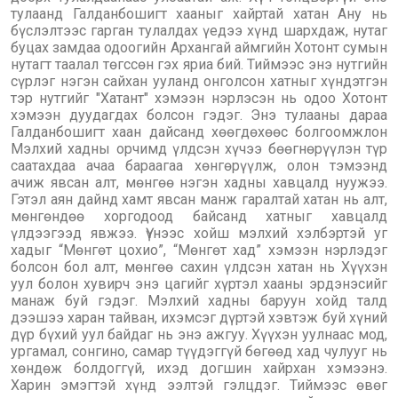
тулаанд Галданбошигт хааныг хайртай хатан Ану нь
бүслэлтээс гарган тулалдах үедээ хүнд шархдаж, нутаг
буцах замдаа одоогийн Архангай аймгийн Хотонт сумын
нутагт таалал төгссөн гэх яриа бий. Тиймээс энэ нутгийн
сүрлэг нэгэн сайхан ууланд онголсон хатныг хүндэтгэн
тэр нутгийг "Хатант" хэмээн нэрлэсэн нь одоо Хотонт
хэмээн дуудагдах болсон гэдэг. Энэ тулааны дараа
Галданбошигт хаан дайсанд хөөгдөхөөс болгоомжлон
Мэлхий хадны орчимд үлдсэн хүчээ бөөгнөрүүлэн түр
саатахдаа ачаа бараагаа хөнгөрүүлж, олон тэмээнд
ачиж явсан алт, мөнгөө нэгэн хадны хавцалд нуужээ.
Гэтэл аян дайнд хамт явсан манж гаралтай хатан нь алт,
мөнгөндөө хоргодоод байсанд хатныг хавцалд
үлдээгээд явжээ. Үүнээс хойш мэлхий хэлбэртэй уг
хадыг “Мөнгөт цохио”, “Мөнгөт хад” хэмээн нэрлэдэг
болсон бол алт, мөнгөө сахин үлдсэн хатан нь Хүүхэн
уул болон хувирч энэ цагийг хүртэл хааны эрдэнэсийг
манаж буй гэдэг. Мэлхий хадны баруун хойд талд
дээшээ харан тайван, ихэмсэг дүртэй хэвтэж буй хүний
дүр бүхий уул байдаг нь энэ ажгуу. Хүүхэн уулнаас мод,
ургамал, сонгино, самар түүдэггүй бөгөөд хад чулууг нь
хөндөж болдоггүй, ихэд догшин хайрхан хэмээнэ.
Харин эмэгтэй хүнд ээлтэй гэлцдэг. Тиймээс өвөг