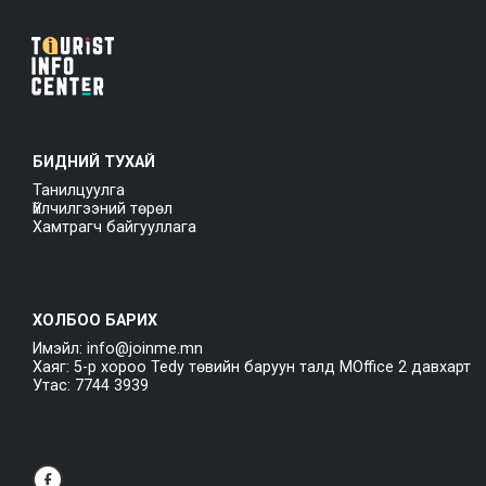
БИДНИЙ ТУХАЙ
Танилцуулга
Үйлчилгээний төрөл
Хамтрагч байгууллага
ХОЛБОО БАРИХ
Имэйл: info@joinme.mn
Хаяг: 5-р хороо Tedy төвийн баруун талд MOffice 2 давхарт
Утас: 7744 3939