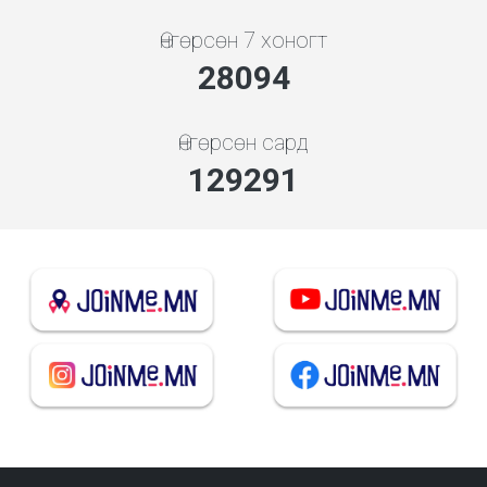
Өнгөрсөн 7 хоногт
31216
Өнгөрсөн сард
143657