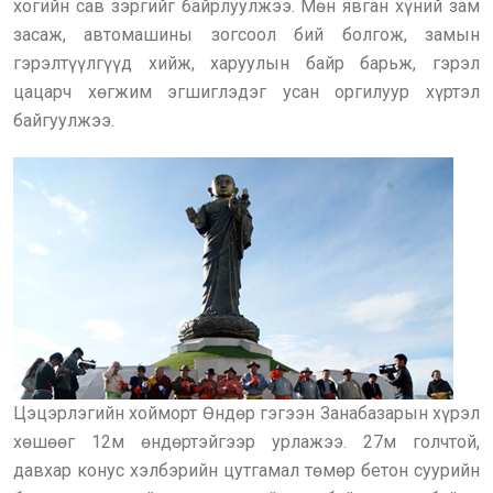
хогийн сав зэргийг байрлуулжээ. Мөн явган хүний зам
засаж, автомашины зогсоол бий болгож, замын
гэрэлтүүлгүүд хийж, харуулын байр барьж, гэрэл
цацарч хөгжим эгшиглэдэг усан оргилуур хүртэл
байгуулжээ.
Цэцэрлэгийн хойморт Өндөр гэгээн Занабазарын хүрэл
хөшөөг 12м өндөртэйгээр урлажээ. 27м голчтой,
давхар конус хэлбэрийн цутгамал төмөр бетон суурийн