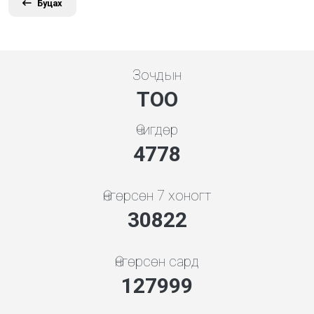
Буцах
Зочдын
ТОО
Өчигдөр
5119
Өнгөрсөн 7 хоногт
33024
Өнгөрсөн сард
137142