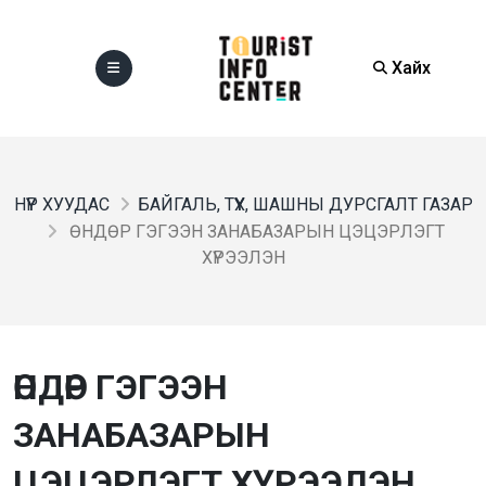
Хайх
НҮҮР ХУУДАС
БАЙГАЛЬ, ТҮҮХ, ШАШНЫ ДУРСГАЛТ ГАЗАР
ӨНДӨР ГЭГЭЭН ЗАНАБАЗАРЫН ЦЭЦЭРЛЭГТ
ХҮРЭЭЛЭН
ӨНДӨР ГЭГЭЭН
ЗАНАБАЗАРЫН
ЦЭЦЭРЛЭГТ ХҮРЭЭЛЭН