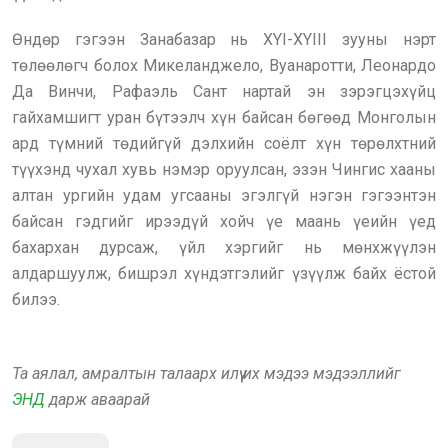
Өндөр гэгээн Занабазар нь XYI-XYIII зууны нэрт
төлөөлөгч болох Микеланджело, Вуанаротти, Леонардо
Да Винчи, Рафаэль Сант нартай эн зэрэгцэхүйц
гайхамшигт уран бүтээлч хүн байсан бөгөөд Монголын
ард түмний төдийгүй дэлхийн соёлт хүн төрөлхтний
түүхэнд чухал хувь нэмэр оруулсан, эзэн Чингис хааны
алтан ургийн удам угсааны эгэлгүй нэгэн гэгээнтэн
байсан гэдгийг ирээдүй хойч үе маань үеийн үед
бахархан дурсаж, үйл хэргийг нь мөнхжүүлэн
алдаршуулж, бишрэл хүндэтгэлийг үзүүлж байх ёстой
билээ.
Та аялал, амралтын талаарх илүү их мэдээ мэдээллийг
ЭНД
дарж аваарай