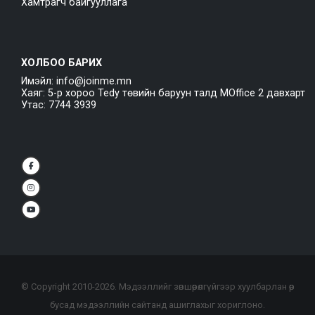
Хамтрагч байгууллага
ХОЛБОО БАРИХ
Имэйл: info@joinme.mn
Хаяг: 5-р хороо Tedy төвийн баруун талд MOffice 2 давхарт
Утас: 7744 3939
© Copyright 2010-
2026
. Мэдээллийг зөвшөөрөлгүйгээр хуулбарлан өөр
бусад мэдээллийн сайтанд ашиглахыг хориглоно.