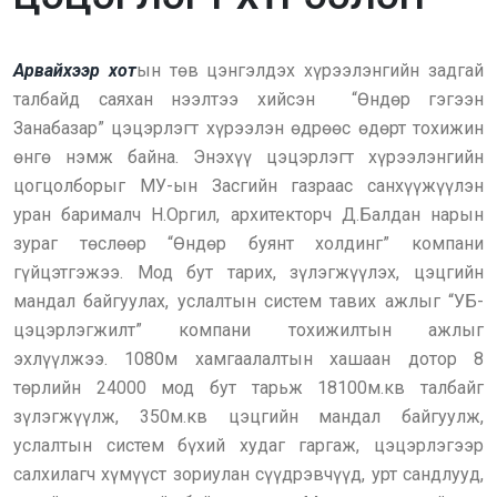
Арвайхээр хот
ын төв цэнгэлдэх хүрээлэнгийн задгай
талбайд саяхан нээлтээ хийсэн “Өндөр гэгээн
Занабазар” цэцэрлэгт хүрээлэн өдрөөс өдөрт тохижин
өнгө нэмж байна. Энэхүү цэцэрлэгт хүрээлэнгийн
цогцолборыг МУ-ын Засгийн газраас санхүүжүүлэн
уран барималч Н.Оргил, архитекторч Д.Балдан нарын
зураг төслөөр “Өндөр буянт холдинг” компани
гүйцэтгэжээ. Мод бут тарих, зүлэгжүүлэх, цэцгийн
мандал байгуулах, услалтын систем тавих ажлыг “УБ-
цэцэрлэгжилт” компани тохижилтын ажлыг
эхлүүлжээ. 1080м хамгаалалтын хашаан дотор 8
төрлийн 24000 мод бут тарьж 18100м.кв талбайг
зүлэгжүүлж, 350м.кв цэцгийн мандал байгуулж,
услалтын систем бүхий худаг гаргаж, цэцэрлэгээр
салхилагч хүмүүст зориулан сүүдрэвчүүд, урт сандлууд,