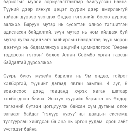
барилгыг музей зориулалттайгаар байгуулсан байна.
Түүний дээр лянхуа цэцэг суурин дээр амирлангуй
тайван дүрээр үзэгдэх Өндөр гэгээнийг босоо дүрээр
залжээ. Баруун мутар нь сүсэгтэн олноо тэгшитгэн
адисласан байдалтай, зүүн мутар нь ном айлдаж буй
мутар лугаа адил чагч залбирлын байдалтай, зүүн мөрөн
дээгүүр нь бадамлянхуа цэцгийн цомирлогоос “Өөрөө
тодорсон гэгээн” болох Алтан Соёмбо урган гарсан
байдалтай дүрсэлжээ.
Суурь буюу музейн барилга нь 9м өндөр, тойрог
хэлбэртэй, түүнийг дагаад явган замтай, 4 зүг, 8
зовхисоос дээд тавцанд хүрэх явган шатаар
холбогдсон байна. Энэхүү суурийн барилга нь Өндөр
гэгээний бүтээн цогцлуулж байсан сүм дуганы олон
загварт байдаг “тэлүүр нуруу”-ны даацын системд
тулгуурлан хийгдсэн ба энэ нь өргөн уудам орон зайг
үүсгэдэг байна.