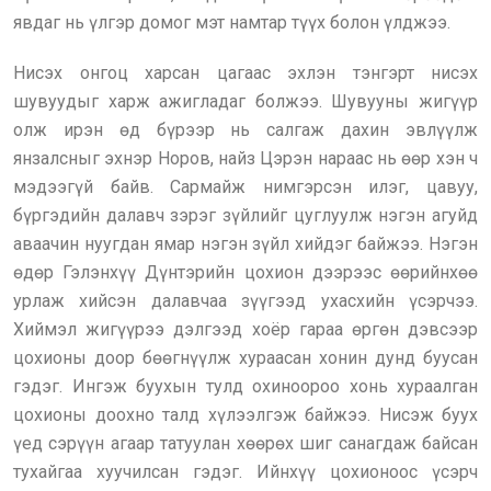
явдаг нь үлгэр домог мэт намтар түүх болон үлджээ.
Нисэх онгоц харсан цагаас эхлэн тэнгэрт нисэх
шувуудыг харж ажигладаг болжээ. Шувууны жигүүр
олж ирэн өд бүрээр нь салгаж дахин эвлүүлж
янзалсныг эхнэр Норов, найз Цэрэн нараас нь өөр хэн ч
мэдээгүй байв. Сармайж нимгэрсэн илэг, цавуу,
бүргэдийн далавч зэрэг зүйлийг цуглуулж нэгэн агуйд
аваачин нуугдан ямар нэгэн зүйл хийдэг байжээ. Нэгэн
өдөр Гэлэнхүү Дүнтэрийн цохион дээрээс өөрийнхөө
урлаж хийсэн далавчаа зүүгээд ухасхийн үсэрчээ.
Хиймэл жигүүрээ дэлгээд хоёр гараа өргөн дэвсээр
цохионы доор бөөгнүүлж хураасан хонин дунд буусан
гэдэг. Ингэж буухын тулд охиноороо хонь хураалган
цохионы доохно талд хүлээлгэж байжээ. Нисэж буух
үед сэрүүн агаар татуулан хөөрөх шиг санагдаж байсан
тухайгаа хуучилсан гэдэг. Ийнхүү цохионоос үсэрч