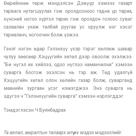
Өөрийнхөө төрж мэндэлсэн Дэвүүр хэмээх газарт
тарвага нутагшуулах гэж оролдсоноос гадна үр тариа,
хүнсний ногоо хүртэл тарих гэж оролдон голоос суваг
салаалан ухаж талбай руугаа ус оруулж нэг хэсэг
тариаланч, ногоочин болж үзжээ.
Гэнэт нэгэн өдөр Гэлэнхүү үхэр тэрэг хөллөж шавар
чулуу зөөсөөр Хэцүүгийн хөтөл дээр овоолж эхэлжээ.
“Би нүгэл их хийлээ, одоо нүглээ наманчилна” хэмээн
суварга босгож эхэлсэн нь тэр аж. Төд удалгүй
Хэцүүгийн хөтөл олон хөлийн газар болж, суварганд
маанийн зургаан үсэг нэмэгджээ. Энэ суварга нь
эдүгээ ч “Гэлэнхүүгийн суварга” хэмээн нэрлэгддэг.
Тэмдэглэсэн Ч.Буянбадрах
Та аялал, амралтын талаарх илүү их мэдээ мэдээллийг