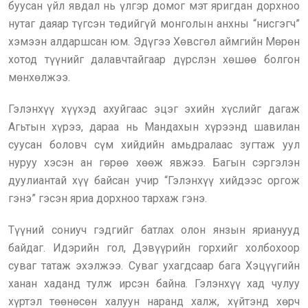
буусан үйл явдал нь үлгэр домог мэт яригдан дорхноо
нутаг даяар түгсэн төдийгүй монголын анхны “нисгэгч”
хэмээн алдаршсан юм. Эдүгээ Хөвсгөл аймгийн Мөрөн
хотод түүнийг далавчтайгаар дүрслэн хөшөө болгон
мөнхөлжээ.
Гэлэнхүү хүүхэд ахуйгаас эцэг эхийн хүслийг дагаж
Агьтын хүрээ, дараа нь Мандахын хүрээнд шавилан
суусан боловч сүм хийдийн амьдралаас зугтаж уул
нуруу хэсэн ан гөрөө хөөж явжээ. Багын сэргэлэн
дуулиантай хүү байсан учир “Гэлэнхүү хийдээс оргож
гэнэ” гэсэн яриа дорхноо тархаж гэнэ.
Түүний сониуч гэдгийг батлах олон янзын ярианууд
байдаг. Идэрийн гол, Дэвүүрийн горхийг холбохоор
суваг татаж эхэлжээ. Суваг ухагдсаар бага Хэцүүгийн
ханан хаданд тулж ирсэн байна. Гэлэнхүү хад чулуу
хүртэл төөнөсөн халуун наранд халж, хүйтэнд хөрч