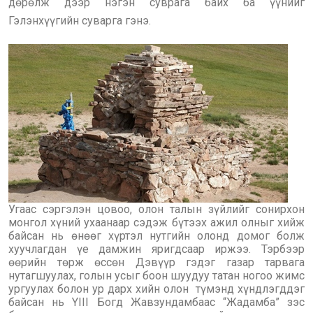
дөрөлж дээр нэгэн суврага байх ба үүнийг
Гэлэнхүүгийн суварга гэнэ.
Угаас сэргэлэн цовоо, олон талын зүйлийг сонирхон
монгол хүний ухаанаар сэдэж бүтээх ажил олныг хийж
байсан нь өнөөг хүртэл нутгийн олонд домог болж
хуучлагдан үе дамжин яригдсаар иржээ. Тэрбээр
өөрийн төрж өссөн Дэвүүр гэдэг газар тарвага
нутагшуулах, голын усыг боон шуудуу татан ногоо жимс
ургуулах болон ур дарх хийн олон түмэнд хүндлэгддэг
байсан нь YIII Богд Жавзундамбаас “Жадамба” зэс