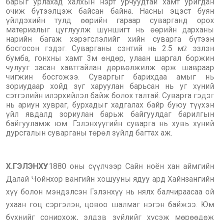
барыг урлахад халхын нэрт урчуудтай хамт уригдан
очиж бүтээлцэж байсан байна. Насны эцэст буян
үйлдэхийн тулд өөрийн гараар суварганд орох
материалыг цуглуулж шүншигт нь өөрийн дарханы
нарийн багаж хэрэгслэлийг хийн суварга бүтээн
босгосон гэдэг. Суварганы сэнтий нь 2.5 м
эзлэн
2
бумба, гонхны хамт 3м өндөр, улаан шаргал боржин
чулууг засан хавтгайлан дөрвөлжилж өрж шавраар
чигжин босгожээ. Суваргыг барихдаа амыг нь
зориудаар хойд зүг харуулан барьсан нь уг хүний
сэтгэлийн илэрхийлэл байж болох талтай. Суварга гэдэг
нь ариун хувраг, бурхадыг хадгалах байр буюу түүхэн
үйл явдалд зориулан барьж байгуулдаг барилгын
байгууламж юм. Гэлэнхүүгийн суварга нь хувь хүний
дурсгалын суварганы төрөл зүйлд багтах аж.
Х.ГЭЛЭНХҮҮ:
1880 оны сүүлчээр Сайн ноён хан аймгийн
Далай Чойнхор вангийн хошууны ядуу ард Хайнзангийн
хүү болон мэндэлсэн Гэлэнхүү нь нялх балчираасаа ой
ухаан гоц сэргэлэн, цовоо шалмаг нэгэн байжээ. Юм
бүхнийг сонирхож, элдэв зүйлийг хүсэж мөрөөдөж