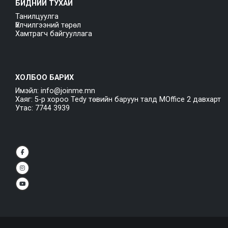
БИДНИЙ ТУХАЙ
Танилцуулга
Үйлчилгээний төрөл
Хамтрагч байгууллага
ХОЛБОО БАРИХ
Имэйл: info@joinme.mn
Хаяг: 5-р хороо Tedy төвийн баруун талд MOffice 2 давхарт
Утас: 7744 3939