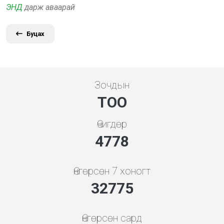
ЭНД
дарж аваарай
Буцах
Зочдын
ТОО
Өчигдөр
5119
Өнгөрсөн 7 хоногт
35116
Өнгөрсөн сард