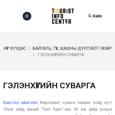
Хайх
НҮҮР ХУУДАС
БАЙГАЛЬ, ТҮҮХ, ШАШНЫ ДУРСГАЛТ ГАЗАР
ГЭЛЭНХҮҮГИЙН СУВАРГА
ГЭЛЭНХҮҮГИЙН СУВАРГА
Хөвсгөл аймгийн
Жаргалант сумын төвөөс хойд зүгт
10км зайд манай “Галт Хурс”-аас 45 км зайд уулын