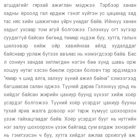
агшдагийг гярхай ажиглан мэджээ. Тэрбээр ханан
хадны ёроолд гал өрдөж гэнэт хүйтэн ус цацахад хад
тас няс хийн шажигнан үйрч унадаг байв. Ийнхүү ханан
хадыг ухсаар том агуй болгожээ. Гэлэнхүү огт зүгээр
суудаггүй байсан бөгөөд төмөр нүдэж буу, хутга, галын
шилээвэр хийж ойр хавийнхаа айлд худалддаг
байснаар урлаж бүтээх авъяас нь нэмэгдсээр байв. Бас
л сониуч зандаа хөтлөгдөн нэгэн бөө хүнд шавь орж
хошуу нутаг хэсэн бөөлж сурсан боловч тэр эрдэмдээ
“ямар ч шид алга, залхуу хүний ажил байна” хэмээгээд
багшаасаа салан оджээ. Түүний дараа Гэлэнхүү урьд нь
хийдэг байсан жирийн цахиур буунд хүхээг хийж хоёр
үсэрдэг болгожээ. Түүний хоёр үсэрдэг цахиур бууны
тухай яриа жалга довоор нэг тарж хүмүүс шохоорхон
үзэж гайхацгаадаг байв. Хоёр үсэрдэг бууг нь нутгийн
нэг залуу шохоорхон үзэж байгаад сум алдаж эхнэрийг
нь гэмтээсэн ч буу, хутга хийдэг ажлаа орхиогүй аж.