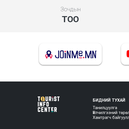
Зочдын
ТОО
БИДНИЙ ТУХАЙ
Танилцуулга
Үйлчилгээний төрө
Хамтрагч байгуул