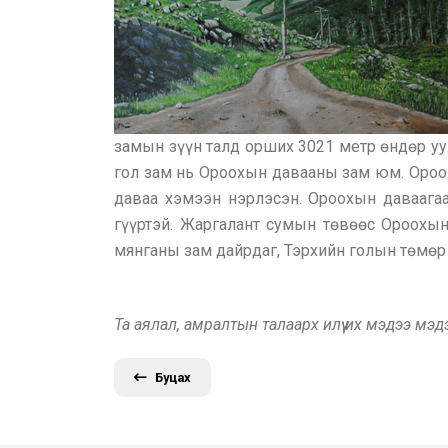
замын зүүн талд орших 3021 метр өндөр у
гол зам нь Ороохын давааны зам юм. Ороо
даваа хэмээн нэрлэсэн. Ороохын даваагаа
гүүртэй. Жаргалант сумын төвөөс Ороохын
мянганы зам дайрдаг, Тэрхийн голын төмөр 
Та аялал, амралтын талаарх илүү их мэдээ мэ
Буцах