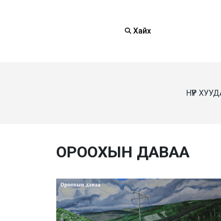
Хайх
НҮҮР ХУУ
ОРООХЫН ДАВАА