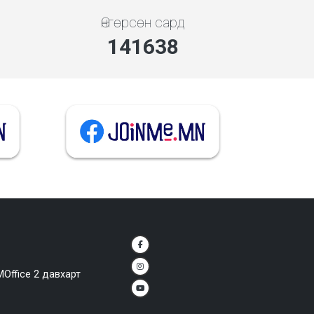
Өнгөрсөн сард
141638
MOffice 2 давхарт