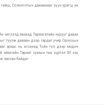
н тийш, Солонготын даваанаас зүүн урагш их
йн чиглэлд явахад Тарвагатайн нурууг давах
ыг туулж даваан дээр гардаг учир Ороохын
ааг араас нь өгсөхөд Тойн гол дээр модон
й аймгийн Тариат сумын төв хүртэл 50 км,
ж зассан байдаг.