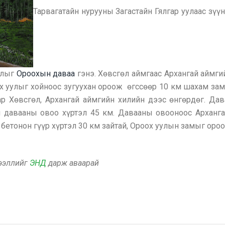
Тарвагатайн нурууны Загастайн Гялгар уулаас зүү
улыг
Ороохын даваа
гэнэ. Хөвсгөл аймгаас Архангай аймги
х уулыг хойноос зугуухан ороож өгссөөр 10 км шахам зам
р Хөвсгөл, Архангай аймгийн хилийн дээс өнгөрдөг. Дав
 давааны овоо хүртэл 45 км. Давааны овооноос Арханга
бетонон гүүр хүртэл 30 км зайтай, Ороох уулын замыг ороо
дээллийг
ЭНД
дарж аваарай