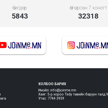
Өчигдөр
Өнгөрсөн 7 хоногт
5843
32318
ХОЛБОО БАРИХ
Имэйл: info@joinme.mn
л
Хаяг: 5-р хороо Tedy төвийн баруун талд 
лага
Утас: 7744 3939