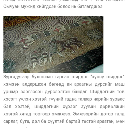
Сычуан мужид хийгдсэн болох нь батлагджээ.
Зургадугаар булшнаас гарсан ширдэг “хүннү ширдэг”
хэмээн алдаршсан бөгөөд ан араатны дүрсийг маш
урнаар зээглэсэн дүрслэлтэй байдаг. Ширдэгний төв
хэсэгт үүлэн хээтэй, түүний гадна талаар нарийн зурвас
бэл хээтэй, ширдэгний хүрээг зууван дөрвөлжин
хээтэй хятад торгоор эмжжээ. Эмжээрийн дотор талд
сарлаг, буга, дэл ба сүүлтэй бартай төстэй араатан, мөн