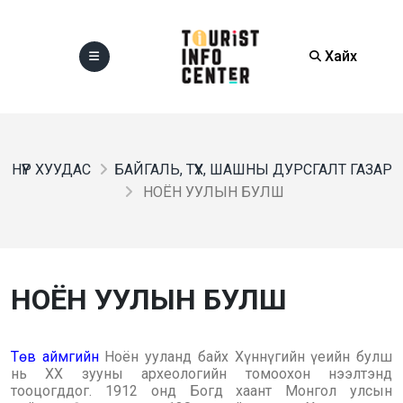
Хайх
НҮҮР ХУУДАС
БАЙГАЛЬ, ТҮҮХ, ШАШНЫ ДУРСГАЛТ ГАЗАР
НОЁН УУЛЫН БУЛШ
НОЁН УУЛЫН БУЛШ
Төв аймгийн
Ноён ууланд байх Хүннүгийн үеийн булш
нь ХХ зууны археологийн томоохон нээлтэнд
тооцогддог. 1912 онд Богд хаант Монгол улсын