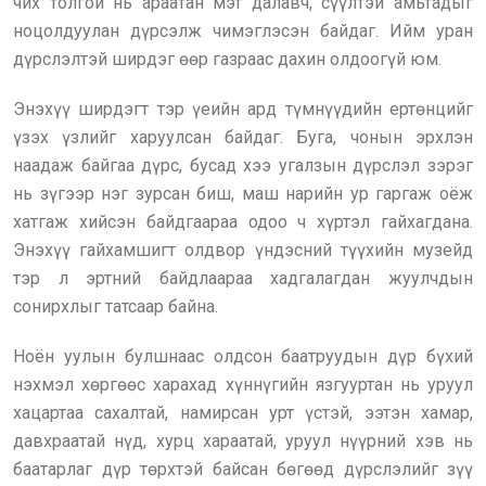
чих толгой нь араатан мэт далавч, сүүлтэй амьтадыг
ноцолдуулан дүрсэлж чимэглэсэн байдаг. Ийм уран
дүрслэлтэй ширдэг өөр газраас дахин олдоогүй юм.
Энэхүү ширдэгт тэр үеийн ард түмнүүдийн ертөнцийг
үзэх үзлийг харуулсан байдаг. Буга, чонын эрхлэн
наадаж байгаа дүрс, бусад хээ угалзын дүрслэл зэрэг
нь зүгээр нэг зурсан биш, маш нарийн ур гаргаж оёж
хатгаж хийсэн байдгаараа одоо ч хүртэл гайхагдана.
Энэхүү гайхамшигт олдвор үндэсний түүхийн музейд
тэр л эртний байдлаараа хадгалагдан жуулчдын
сонирхлыг татсаар байна.
Ноён уулын булшнаас олдсон баатруудын дүр бүхий
нэхмэл хөргөөс харахад хүннүгийн язгууртан нь уруул
хацартаа сахалтай, намирсан урт үстэй, ээтэн хамар,
давхраатай нүд, хурц хараатай, уруул нүүрний хэв нь
баатарлаг дүр төрхтэй байсан бөгөөд дүрслэлийг зүү