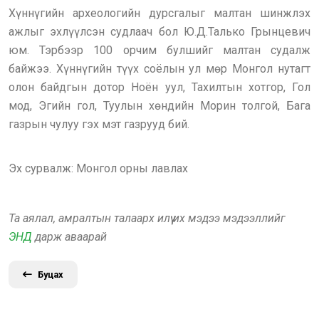
Хүннүгийн археологийн дурсгалыг малтан шинжлэх
ажлыг эхлүүлсэн судлаач бол Ю.Д.Талько Грынцевич
юм. Тэрбээр 100 орчим булшийг малтан судалж
байжээ. Хүннүгийн түүх соёлын ул мөр Монгол нутагт
олон байдгын дотор Ноён уул, Тахилтын хотгор, Гол
мод, Эгийн гол, Туулын хөндийн Морин толгой, Бага
газрын чулуу гэх мэт газрууд бий.
Эх сурвалж: Монгол орны лавлах
Та аялал, амралтын талаарх илүү их мэдээ мэдээллийг
ЭНД
дарж аваарай
Буцах