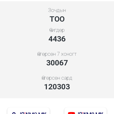
Зочдын
ТОО
Өчигдөр
5119
Өнгөрсөн 7 хоногт
34693
Өнгөрсөн сард
138811