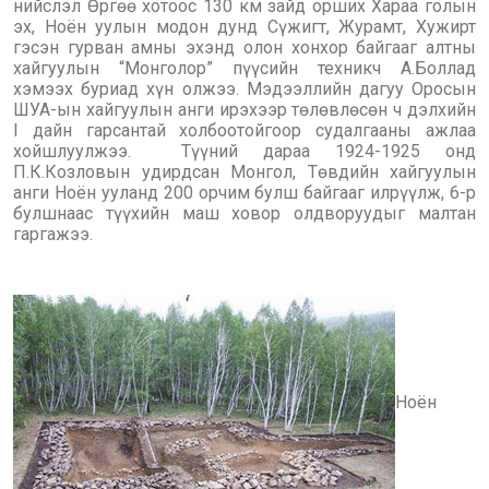
нийслэл Өргөө хотоос 130 км зайд орших Хараа голын
эх, Ноён уулын модон дунд Сүжигт, Журамт, Хужирт
гэсэн гурван амны эхэнд олон хонхор байгааг алтны
хайгуулын “Монголор” пүүсийн техникч А.Боллад
хэмээх буриад хүн олжээ. Мэдээллийн дагуу Оросын
ШУА-ын хайгуулын анги ирэхээр төлөвлөсөн ч дэлхийн
I дайн гарсантай холбоотойгоор судалгааны ажлаа
хойшлуулжээ. Түүний дараа 1924-1925 онд
П.К.Козловын удирдсан Монгол, Төвдийн хайгуулын
анги Ноён ууланд 200 орчим булш байгааг илрүүлж, 6-р
булшнаас түүхийн маш ховор олдворуудыг малтан
гаргажээ.
Ноён