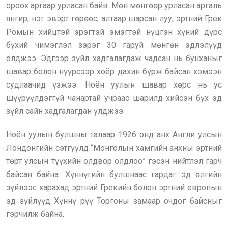
ороох аргаар урласан байв. Мөн мөнгөөр урласан аргаль
янгир, нэг эвэрт гөрөөс, алтаар шарсан луу, эртний Грек
Ромын хийцтэй эрэгтэй эмэгтэй нүцгэн хүний дүрс
бүхий чимэглэл зэрэг 30 гаруй мөнгөн эдлэлүүд
олджээ. Эдгээр зүйл хадгалагдаж чадсан нь бунханыг
шавар болон нүүрсээр хоёр дахин бүрж байсан хэмээн
судлаачид үзжээ. Ноён уулын шавар хөрс нь ус
шүүрүүлдэггүй чанартай учраас шарилд хийсэн бүх эд
зүйл сайн хадгалагдан үлджээ.
Ноён уулын булшны талаар 1926 онд анх Англи улсын
Лондонгийн сэтгүүлд “Монголын хамгийн анхны эртний
төрт улсын түүхийн олдвор олдлоо” гэсэн нийтлэл гарч
байсан байна. Хүннүгийн булшнаас гардаг эд өлгийн
зүйлээс харахад эртний Грекийн болон эртний европын
эд зүйлүүд Хүннү рүү Торгоны замаар очдог байсныг
гэрчилж байна.