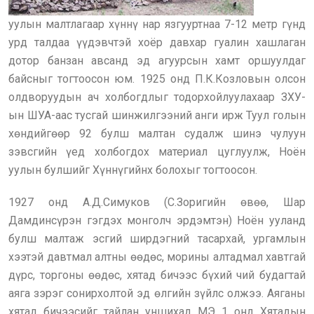
уулын малтлагаар хүннү нар язгууртнаа 7-12 метр гүнд
урд талдаа үүдэвчтэй хоёр давхар гуалин хашлаган
дотор банзан авсанд эд агуурсын хамт оршуулдаг
байсныг тогтоосон юм. 1925 онд П.К.Козловын олсон
олдворуудын ач холбогдлыг тодорхойлуулахаар ЗХУ-
ын ШУА-аас тусгай шинжилгээний анги ирж Туул голын
хөндийгөөр 92 булш малтан судалж шинэ чулуун
зэвсгийн үед холбогдох материал цуглуулж, Ноён
уулын булшийг Хүннүгийнх болохыг тогтоосон.
1927 онд А.Д.Симуков (С.Зоригийн өвөө, Шар
Дамдинсүрэн гэгдэх монголч эрдэмтэн) Ноён ууланд
булш малтаж эсгий ширдэгний тасархай, ургамлын
хээтэй давтмал алтны өөдөс, морины алтадмал хавтгай
дүрс, торгоны өөдөс, хятад бичээс бүхий чий будагтай
аяга зэрэг сонирхолтой эд өлгийн зүйлс олжээ. Аяганы
хятад бичээсийг тайлан уншихад МЭ 1 онд Хятадын