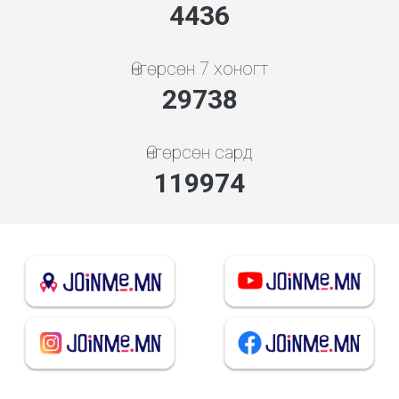
4778
Өнгөрсөн 7 хоногт
32025
Өнгөрсөн сард
129202