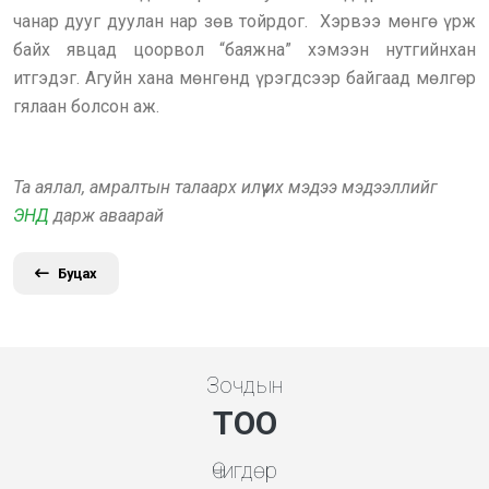
чанар дууг дуулан нар зөв тойрдог. Хэрвээ мөнгө үрж
байх явцад цоорвол “баяжна” хэмээн нутгийнхан
итгэдэг. Агуйн хана мөнгөнд үрэгдсээр байгаад мөлгөр
гялаан болсон аж.
Та аялал, амралтын талаарх илүү их мэдээ мэдээллийг
ЭНД
дарж аваарай
Буцах
Зочдын
ТОО
Өчигдөр