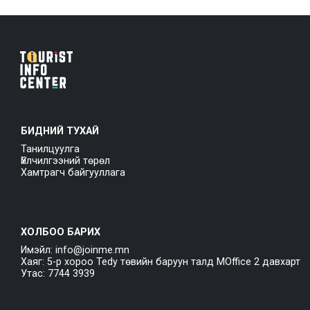
БИДНИЙ ТУХАЙ
Танилцуулга
Үйлчилгээний төрөл
Хамтрагч байгууллага
ХОЛБОО БАРИХ
Имэйл: info@joinme.mn
Хаяг: 5-р хороо Tedy төвийн баруун талд MOffice 2 давхарт
Утас: 7744 3939