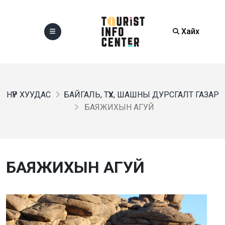
Хайх
НҮҮР ХУУДАС
БАЙГАЛЬ, ТҮҮХ, ШАШНЫ ДУРСГАЛТ ГАЗАР
БАЯЖИХЫН АГУЙ
БАЯЖИХЫН АГУЙ