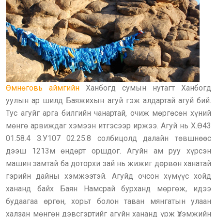
Өмнөговь аймгийн
Ханбогд сумын нутагт Ханбогд
уулын ар шилд Баяжихын агуй гэж алдартай агуй бий.
Тус агуйг арга билгийн чанартай, очиж мөргөсөн хүний
мөнгө арвиждаг хэмээн итгэсээр иржээ. Агуй нь Х.Ө43
01.58.4 З.У107 02.25.8 солбицолд далайн төвшнөөс
дээш 1213м өндөрт оршдог. Агуйн ам руу хүрсэн
машин замтай ба доторхи зай нь жижиг дөрвөн ханатай
гэрийн дайны хэмжээтэй. Агуйд очсон хүмүүс хойд
хананд байх Баян Намсрай бурханд мөргөж, идээ
будаагаа өргөн, хорьт болон таван мянгатын улаан
халзан мөнгөн дэвсгэртийг агуйн хананд үрж Үлэмжийн