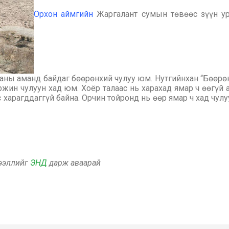
Орхон аймгийн
Жаргалант сумын төвөөс зүүн ур
ганы аманд байдаг бөөрөнхий чулуу юм. Нутгийнхан “Бөөрөн
ржин чулуун хад юм. Хоёр талаас нь харахад ямар ч өөгүй
с харагддаггүй байна. Орчин тойронд нь өөр ямар ч хад чул
дээллийг
ЭНД
дарж аваарай