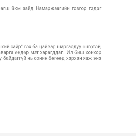
агш 8км зайд Намаржаагийн гозгор гэдэг
хий сайр” гэх ба цайвар шаргалдуу өнгөтэй,
 аварга өндөр мэт харагддаг. Ил биш хонхор
уу байдаггүй нь сонин бөгөөд хэрхэн яаж энэ