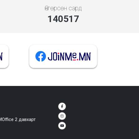
Өнгөрсөн сард
140517
MOffice 2 давхарт