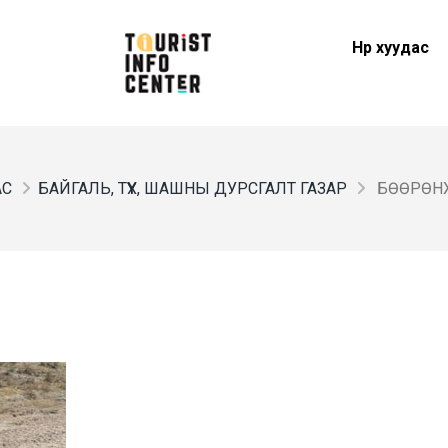
Нүүр хуудас
АС
БАЙГАЛЬ, ТҮҮХ, ШАШНЫ ДУРСГАЛТ ГАЗАР
БӨӨРӨН