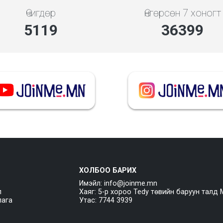
Өчигдөр
Өнгөрсөн 7 хоногт
5119
36399
ХОЛБОО БАРИХ
Имэйл: info@joinme.mn
л
Хаяг: 5-р хороо Tedy төвийн баруун талд 
лага
Утас: 7744 3939