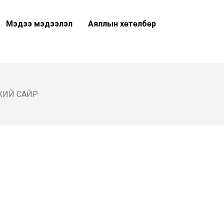
Мэдээ мэдээлэл
Аяллын хөтөлбөр
ХИЙ САЙР