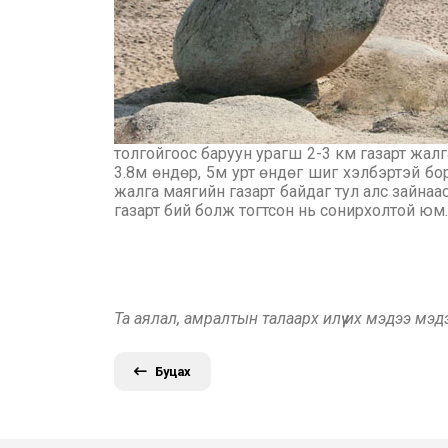
толгойгоос баруун урагш 2-3 км газарт жал
3.8м өндөр, 5м урт өндөг шиг хэлбэртэй бо
жалга маягийн газарт байдаг тул алс зайнаа
газарт бий болж тогтсон нь сонирхолтой юм.
Та аялал, амралтын талаарх илүү их мэдээ мэ
Буцах