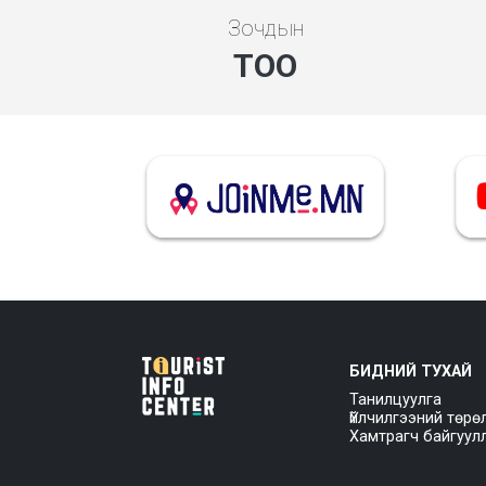
Зочдын
ТОО
БИДНИЙ ТУХАЙ
Танилцуулга
Үйлчилгээний төрө
Хамтрагч байгуул