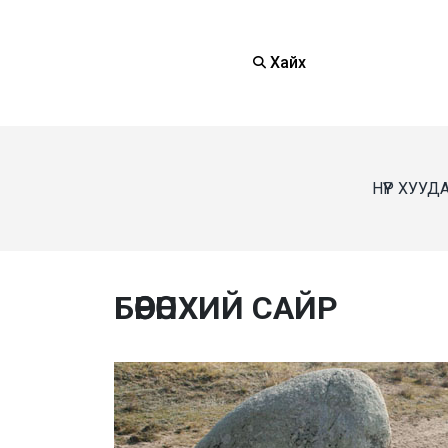
Хайх
НҮҮР ХУУД
БӨӨРӨНХИЙ САЙР