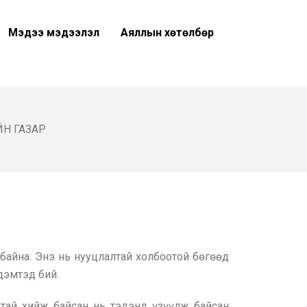
Мэдээ мэдээлэл
Аяллын хөтөлбөр
Н ГАЗАР
байна. Энэ нь нууцлалтай холбоотой бөгөөд
дэмтэд бий.
жтай хийж байсан нь тэдэнд үзүүлж байсан