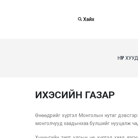
Хайх
НҮҮР ХУУ
ИХЭСИЙН ГАЗАР
Өнөөдрийг хүртэл Монголын нутаг дэвсгэрэ
монголчууд хаадынхаа булшийг нууцалж чадс
Хүннүгийн төрт улсын үе хүртэл хаад язг