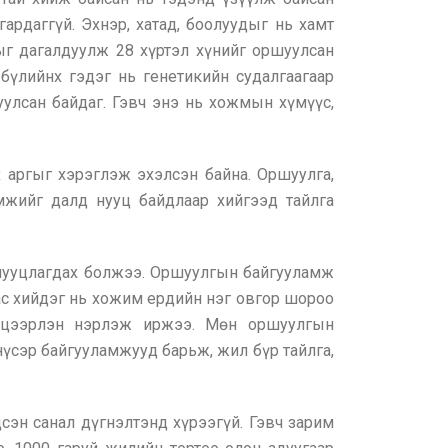
ардаггүй. Эхнэр, хатад, боолуудыг нь хамт
ныг дагалдуулж 28 хүртэл хүнийг оршуулсан
 бүлийнх гэдэг нь генетикийн судалгаагаар
уулсан байдаг. Гэвч энэ нь хожмын хүмүүс,
 аргыг хэрэглэж эхэлсэн байна. Оршуулга,
мжийг далд нууц байдлаар хийгээд тайлга
а нууцлагдах болжээ. Оршуулгын байгууламж
ас хийдэг нь хожим ердийн нэг овгор шороо
эр цээрлэн нэрлэж иржээ. Мөн оршуулгын
нүсэр байгууламжууд барьж, жил бүр тайлга,
сэн санал дүгнэлтэнд хүрээгүй. Гэвч зарим