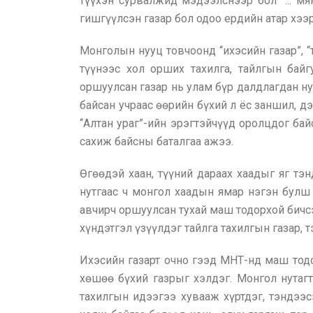
түүхэн сурвалжид мэдээлснээр бол “... м
гишгүүлсэн газар бол одоо ердийн атар хээр
Монголын нууц товчоонд “ихэсийн газар”, “
түүнээс хол орших тахилга, тайлгын бай
оршуулсан газар нь улам бүр далдлагдан ну
байсан учраас өөрийн бүхий л ёс заншил, д
“Алтан ураг”-ийн эрэгтэйчүүд оролцдог бай
сахиж байсны баталгаа ажээ.
Өгөөдэй хаан, түүний дараах хаадыг яг тэ
нутгаас ч монгол хаадын ямар нэгэн булш 
авчирч оршуулсан тухай маш тодорхой бичсэ
хүндэтгэл үзүүлдэг тайлга тахилгын газар, 
Ихэсийн газарт очно гээд МНТ-нд маш тодо
хөшөө бүхий газрыг хэлдэг. Монгол нутагт 
тахилгын идээгээ хувааж хүртдэг, тэндээс