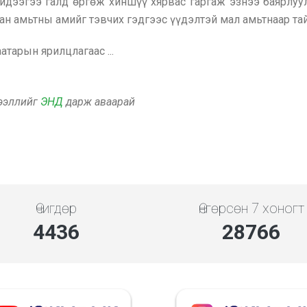
р идээгээ галд өргөж хиншүү хярвас гаргаж эзнээ баярл
 амьтны амийг тэвчих гэдгээс үүдэлтэй мал амьтнаар тайл
атарын ярилцлагаас ...
дээллийг
ЭНД
дарж аваарай
Өчигдөр
Өнгөрсөн 7 хоногт
5119
33192