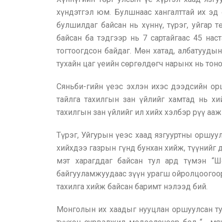
хүндэтгэл юм. Булшнаас хангалттай их эд 
булшилдаг байсан нь хүннү, түрэг, уйгар 
байсан ба тэдгээр нь 7 сартайгаас 45 нас
тогтоогдсон байдаг. Мөн хатад, албатууды
тухайн цаг үеийн сөргөлдөгч нарынх нь то
Сяньби-гийн үеэс эхлэн ихэс дээдсийн ор
тайлга тахилгын зан үйлийг хамтад нь х
тахилгын зан үйлийг ил хийх хэлбэр рүү а
Түрэг, Уйгурын үеэс хаад язгууртны оршуу
хийхдээ газрын гүнд бунхан хийж, түүнийг
мэт харагддаг байсан тул ард түмэн “Ш
байгууламжуудаас зүүн урагш ойролцоогоор 
тахилга хийж байсан баримт нэлээд бий.
Монголын их хаадыг нууцлан оршуулсан тух