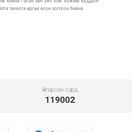
уулж байна гэсэн зан үйл юм. Хожим буддын
га тахилга өргөх ёсон зогссон байна.
Өнгөрсөн сард
137310