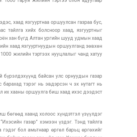
. 1000 гаруй жилийн тэртээ олон адуугаар
дэс, хаад язгууртнаа оршуулсан газраа бус,
с тайлга хийх болсноор хаад, язгууртныг
ноён хан бүгд Алтан ургийн шууд удмын хаад
үеийн хаад язгууртнуудын оршуулганд зөвхөн
ь 1000 жилийн тэртээх нууцлалыг чанд хатуу
ий бүрэлдэхүүнд байсан улс орнуудын газар
 барахад тэрэг нь эвдэрсэн ч эх нутагт нь
ол их хааны оршуулга биш хаад ихэс дээдэст
иш бөгөөд хаанд холоос хүндэтгэл үзүүлдэг
 “Ихэсийн газар” хэмээн үздэг. Тэнд тайлга
а гэдэг бол амьтнаар өргөл барьц өргөхийг