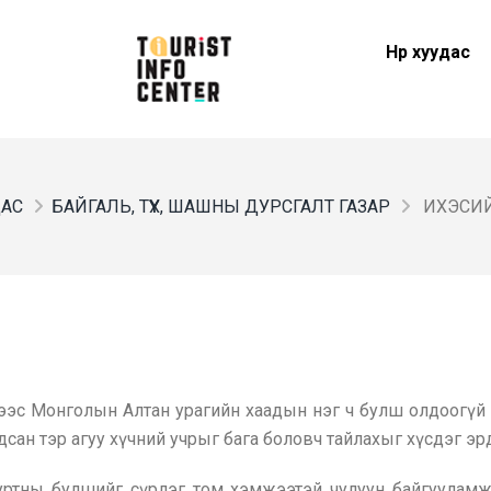
Нүүр хуудас
ДАС
БАЙГАЛЬ, ТҮҮХ, ШАШНЫ ДУРСГАЛТ ГАЗАР
ИХЭСИЙ
эс Монголын Алтан урагийн хаадын нэг ч булш олдоогүй 
ан тэр агуу хүчний учрыг бага боловч тайлахыг хүсдэг эр
ууртны булшийг сүрлэг том хэмжээтэй чулуун байгуулам