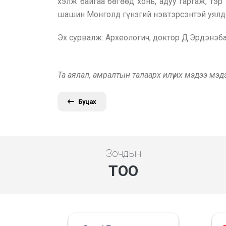
хэлж байгаа бөгөөд хонь, адуу гаргаж, тэ
шашин Монголд гүнзгий нэвтэрсэнтэй уялдан
Эх сурвалж: Археологич, доктор Д.Эрдэнэба
Та аялал, амралтын талаарх илүү их мэдээ мэ
Буцах
Зочдын
ТОО