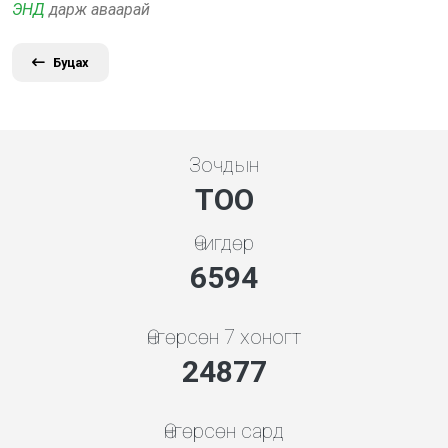
ЭНД
дарж аваарай
Буцах
Зочдын
ТОО
Өчигдөр
7101
Өнгөрсөн 7 хоногт
26790
Өнгөрсөн сард