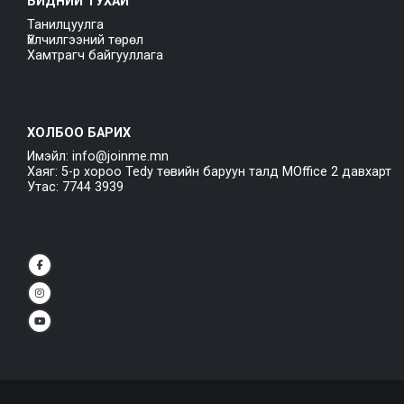
БИДНИЙ ТУХАЙ
Танилцуулга
Үйлчилгээний төрөл
Хамтрагч байгууллага
ХОЛБОО БАРИХ
Имэйл: info@joinme.mn
Хаяг: 5-р хороо Tedy төвийн баруун талд MOffice 2 давхарт
Утас: 7744 3939