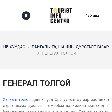
Хайх
НҮҮР ХУУДАС
БАЙГАЛЬ, ТҮҮХ, ШАШНЫ ДУРСГАЛТ ГАЗАР
ГЕНЕРАЛ ТОЛГОЙ
ГЕНЕРАЛ ТОЛГОЙ
Халхын голын
дайны үед Эрс уулын дугаар заставын
дарга ахлах дэслэгч Төмөрбаатар хилийн манаанд 3
байлдагчийн хамт Халхголын хойд талд Хайлаастын гол,