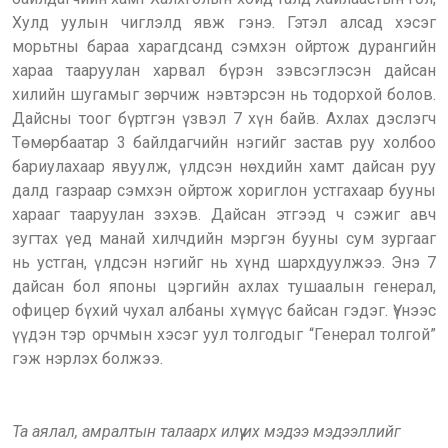
Хулд уулын чиглэлд явж гэнэ. Гэтэл алсад хэсэг
морьтны бараа харагдсанд сэмхэн ойртож дурангийн
хараа тааруулан харвал бүрэн зэвсэглэсэн дайсан
хилийн шугамыг зөрчиж нэвтэрсэн нь тодорхой болов.
Дайсны тоог бүртгэн үзвэл 7 хүн байв. Ахлах дэслэгч
Төмөрбаатар 3 байлдагчийн нэгийг застав руу холбоо
бариулахаар явуулж, үлдсэн нөхдийн хамт дайсан руу
далд газраар сэмхэн ойртож хориглон устгахаар бууны
харааг тааруулан зэхэв. Дайсан этгээд ч сэжиг авч
зугтах үед манай хилчдийн мэргэн бууны сум зургааг
нь устган, үлдсэн нэгийг нь хүнд шархдуулжээ. Энэ 7
дайсан бол японы цэргийн ахлах тушаалын генерал,
офицер бүхий чухал албаны хүмүүс байсан гэдэг. Үүнээс
үүдэн тэр орчмын хэсэг уул толгодыг “Генерал толгой”
гэж нэрлэх болжээ.
Та аялал, амралтын талаарх илүү их мэдээ мэдээллийг