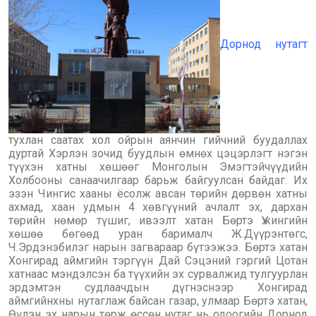
Дорнод нутагт
тухлан саатах хол ойрын аянчин гийчний буудаллах
дуртай Хэрлэн зочид буудлын өмнөх цэцэрлэгт нэгэн
түүхэн хатны хөшөөг Монголын Эмэгтэйчүүдийн
Холбооны санаачилгаар барьж байгуулсан байдаг. Их
эзэн Чингис хааны ёсолж авсан төрийн дөрвөн хатны
ахмад, хаан удмын 4 хөвгүүний ачлалт эх, дархан
төрийн нөмөр түшиг, ивээлт хатан Бөртэ Үжингийн
хөшөө бөгөөд уран барималч Ж.Дүүрэнтөгс,
Ч.Эрдэнэбилэг нарын загвараар бүтээжээ. Бөртэ хатан
Хонгирад аймгийн тэргүүн Дай Сэцэний гэргий Цотан
хатнаас мэндэлсэн ба түүхийн эх сурвалжид тулгуурлан
эрдэмтэн судлаачдын дүгнэснээр Хонгирад
аймгийнхны нутаглаж байсан газар, улмаар Бөртэ хатан,
Өүлэн эх нарын төрж өссөн нутаг нь одоогийн Дорнод