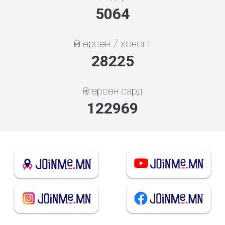
5453
Өнгөрсөн 7 хоногт
30396
Өнгөрсөн сард
132428