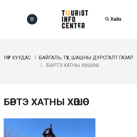
Хайх
НҮҮР ХУУДАС
БАЙГАЛЬ, ТҮҮХ, ШАШНЫ ДУРСГАЛТ ГАЗАР
БӨРТЭ ХАТНЫ ХӨШӨӨ
БӨРТЭ ХАТНЫ ХӨШӨӨ