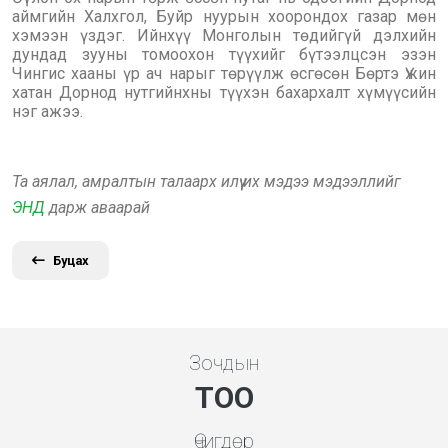
аймгийн Халхгол, Буйр нуурын хоорондох газар мөн
хэмээн үздэг. Ийнхүү Монголын төдийгүй дэлхийн
дундад зууны томоохон түүхийг бүтээлцсэн эзэн
Чингис хааны үр ач нарыг төрүүлж өсгөсөн Бөртэ Үжин
хатан Дорнод нутгийнхны түүхэн бахархалт хүмүүсийн
нэг ажээ.
Та аялал, амралтын талаарх илүү их мэдээ мэдээллийг
ЭНД
дарж аваарай
Буцах
Зочдын
ТОО
Өчигдөр