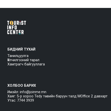
БИДНИЙ ТУХАЙ
Танилцуулга
Үйлчилгээний төрөл
Хамтрагч байгууллага
ХОЛБОО БАРИХ
Имэйл: info@joinme.mn
Хаяг: 5-р хороо Tedy төвийн баруун талд MOffice 2 давхарт
Утас: 7744 3939