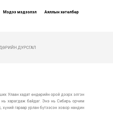
Мэдээ мэдээлэл
Аяллын хөтөлбөр
НДӨРИЙН ДУРСГАЛ
ших Улаан хадат өндөрийн орой дээрх элгэн
ч нь харагдаж байдаг. Энэ нь Сибирь орчим
с, хүний гараар урлан бүтээсэн ховор нандин