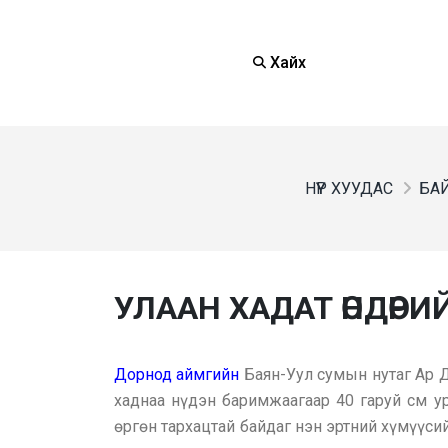
Хайх
НҮҮР ХУУДАС
БАЙ
УЛААН ХАДАТ ӨНДӨРИ
Дорнод аймгийн
Баян-Уул сумын нутаг Ар Д
хаднаа нүдэн баримжаагаар 40 гаруй см ур
өргөн тархацтай байдаг нэн эртний хүмүүсий