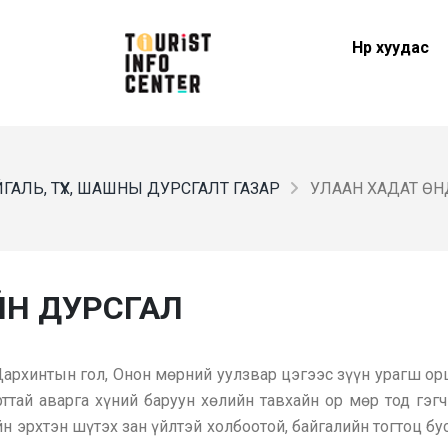
Нүүр хуудас
ГАЛЬ, ТҮҮХ, ШАШНЫ ДУРСГАЛТ ГАЗАР
УЛААН ХАДАТ Ө
ЙН ДУРСГАЛ
архинтын гол, Онон мөрний уулзвар цэгээс зүүн урагш ор
ттай аварга хүний баруун хөлийн тавхайн ор мөр тод гэг
н эрхтэн шүтэх зан үйлтэй холбоотой, байгалийн тогтоц бу