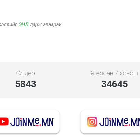
дээллийг
ЭНД
дарж аваарай
Өчигдөр
Өнгөрсөн 7 хоногт
5843
34645