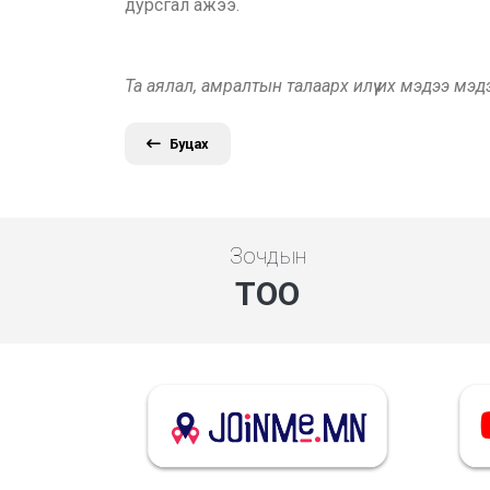
дурсгал ажээ.
Та аялал, амралтын талаарх илүү их мэдээ мэ
Буцах
Зочдын
ТОО