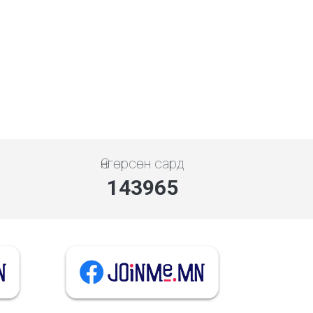
Өнгөрсөн сард
143965