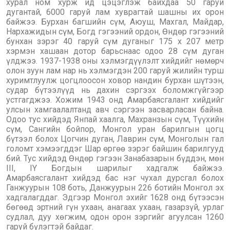
хурал ном хурж ид цэцэглэж байхдаа 50 гаруй
дугантай, 6000 гаруй лам хуврагтай шашны их орон
байжээ. Бурхан багшийн сүм, Аюуш, Махгал, Майдар,
Нархажидын сүм, Богд гэгээний ордон, Өндөр гэгээний
бунхан зэрэг 40 гаруй сүм дуганыг 175 х 207 метр
хэрмэн хашаан дотор барьснаас одоо 28 сүм дуган
үлджээ. 1937-1938 оны хэлмэгдүүлэлт хийдийг нөмөрч
олон зуун лам нар нь хэлмэгдэн 200 гаруй жилийн турш
хуримтлуулж цогцлоосон ховор нандин бурхан шүтээн,
судар бүтээлүүд нь дахин сэргээх боломжгүйгээр
устгагджээ. Хожим 1943 онд Амарбаясгалант хийдийг
улсын хамгаалалтанд авч сэргээн засварласан байна.
Одоо тус хийдэд Янпай хаалга, Махранзын сүм, Түүхийн
сүм, Сангийн бойпор, Монгол уран барилгын цогц
бүтээл болох Цогчин дуган, Лаврин сүм, Монголын гал
голомт хэмээгддэг Шар өргөө зэрэг байшин барилгууд
бий. Тус хийдэд Өндөр гэгээн Занабазарын бүддэн, мөн
III, IY Богдын шарилыг хадгалж байжээ.
Амарбаясгалант хийдэд бас нэг чухал дурсгал болох
Ганжуурын 108 боть, Данжуурын 226 ботийн Монгол эх
хадгалагддаг. Эдгээр Монгол эхийг 1628 онд бүтээсэн
бөгөөд эртний гүн ухаан, анагаах ухаан, газарзүй, урлаг
судлал, дуу хөгжим, одон орон зэргийг агуулсан 1260
гаруй бүлэгтэй байдаг.