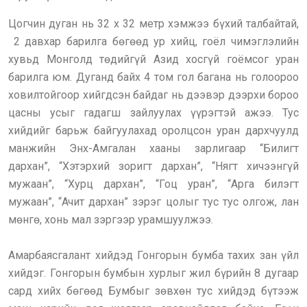
Цогчин дуган нь 32 х 32 метр хэмжээ бүхий талбайтай,
2 давхар барилга бөгөөд ур хийц, гоёл чимэглэлийн
хувьд Монголд төдийгүй Азид хосгүй гоёмсог уран
барилга юм. Дуганд байх 4 том гол багана нь голоороо
ховилтойгоор хийгдсэн байдаг нь дээвэр дээрхи бороо
цасны усыг гадагш зайлуулах үүрэгтэй ажээ. Тус
хийдийг барьж байгуулахад оролцсон уран дархчуулд
манжийн Энх-Амгалан хааны зарлигаар “Билигт
дархан”, “Хэтэрхий зоригт дархан”, “Нягт хичээнгүй
мужаан”, “Хурц дархан”, “Гоц уран”, “Арга билэгт
мужаан”, “Ачит дархан” зэрэг цолыг тус тус олгож, лан
мөнгө, хонь мал зэргээр урамшуулжээ.
Амарбаясгалант хийдэд Гонгорын бумба тахих зан үйл
хийдэг. Гонгорын бумбын хурлыг жил бүрийн 8 дугаар
сард хийх бөгөөд Бумбыг зөвхөн тус хийдэд бүтээж