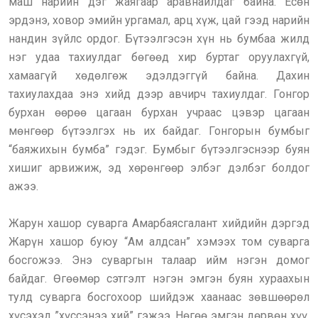
маш нарийн дэг жаягаар аравнайлдаг байна. Есөн
эрдэнэ, ховор эмийн ургамал, арц хүж, цай гээд нарийн
нандин зүйлс ордог. Бүтээлгэсэн хүн нь бумбаа жилд
нэг удаа тахиулдаг бөгөөд хир буртаг оруулахгүй,
хамаагүй хөдөлгөж эдэлдэггүй байна. Дахин
тахиулахдаа энэ хийд дээр авчирч тахиулдаг. Гонгор
бурхан өөрөө цагаан бурхан учраас цэвэр цагаан
мөнгөөр бүтээлгэх нь их байдаг. Гонгорын бумбыг
“баяжихын бумба” гэдэг. Бумбыг бүтээлгэснээр буян
хишиг арвижиж, эд хөрөнгөөр элбэг дэлбэг болдог
ажээ.
Жарун хашор суварга Амарбаясгалант хийдийн дэргэд
Жарүн хашор буюу “Ам алдсан” хэмээх том суварга
босгожээ. Энэ суваргын талаар ийм нэгэн домог
байдаг. Өгөөмөр сэтгэлт нэгэн эмгэн буян хураахын
тулд суварга босгохоор шийдэж хаанаас зөвшөөрөл
хүсэхэд ”хүссэнээ хий” гэжээ. Нөгөө эмгэн дөрвөн хүү,