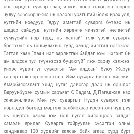
нэг зарцын хүчээр заан, илжиг хоёр хөлөглөн шороо
чулуу зөөсөөр ажил нь нэлээн урагштай болж ирэх үед,
нутгийн ноёдууд “ядуу эмэгтэй суварга бүтээх нь
шадар сайдууд, нутгийн хөрөнгө чинээтэй, нөлөөтэй
хүмүүсийн нэр төрд нь халтай” гэж үзэж суварга
босгохыг нь болиулахын тулд хаанд айлтгал өргөжээ.
Тэгтэл хаан “Хаан нэг зарлигтай байдаг юм. Нэгэнт би
ам алдсан тул түүнээсээ буцахгүй” гэж хариу хэлжээ.
Үүнээс үүдэн уг суваргыг “Ам алдсан” буюу Жарүн
хашор гэж нэрлэсэн гэнэ. Ийм суварга бүтээх үйлсийг
Амарбаясгалант хийд нутаг дэвсгэр дээр нь оршдог
Баруунбүрэн сумын харъяат О.Бадам, Д.Пагважав нар
санаачилжээ. Мөн тус суваргыг Нүдэн суварга гэж
нэрлэдэг бөгөөд мөргөж залбирхаар ирсэн хүн нүд рүү
нь ширтэн харах юм бол нүгэл хилэнцээс салдаг
хэмээн ярьдаг. Суварга тойруулан сүсэгтэн олны
хандиваар 108 хүрдийг залсан байх агаад хүрд бүрт