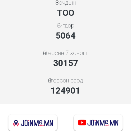
Зочдын
ТОО
Өчигдөр
5843
Өнгөрсөн 7 хоногт
34796
Өнгөрсөн сард
144116