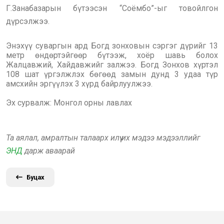
Г.Занабазарын бүтээсэн “Соёмбо”-ыг товойлгон
дүрсэлжээ.
Энэхүү суваргын ард Богд зонховын сэргэг дүрийг 13
метр өндөртэйгөөр бүтээж, хоёр шавь болох
Жалцавжий, Хайдавжийг залжээ. Богд Зонхов хүртэл
108 шат үргэлжлэх бөгөөд замын дунд 3 удаа түр
амсхийн эргүүлэх 3 хүрд байрлуулжээ.
Эх сурвалж: Монгол орны лавлах
Та аялал, амралтын талаарх илүү их мэдээ мэдээллийг
ЭНД
дарж аваарай
Буцах