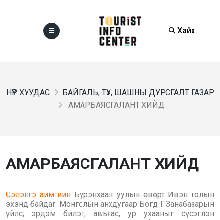
Хайх
НҮҮР ХУУДАС
БАЙГАЛЬ, ТҮҮХ, ШАШНЫ ДУРСГАЛТ ГАЗАР
АМАРБАЯСГАЛАНТ ХИЙД
АМАРБАЯСГАЛАНТ ХИЙД
Сэлэнгэ аймгийн
Бүрэнхаан уулын өвөрт Ивэн голын
эхэнд байдаг. Монголын анхдугаар Богд Г.Занабазарын
үйлс, эрдэм билэг, авъяас, ур ухааныг сүсэглэн