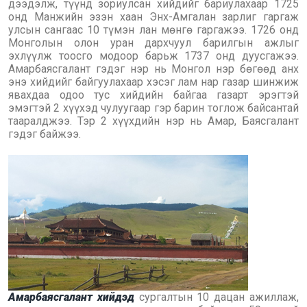
дээдэлж, түүнд зориулсан хийдийг бариулахаар 1725
онд Манжийн эзэн хаан Энх-Амгалан зарлиг гаргаж
улсын сангаас 10 түмэн лан мөнгө гаргажээ. 1726 онд
Монголын олон уран дархчуул барилгын ажлыг
эхлүүлж тоосго модоор барьж 1737 онд дуусгажээ.
Амарбаясгалант гэдэг нэр нь Монгол нэр бөгөөд анх
энэ хийдийг байгуулахаар хэсэг лам нар газар шинжиж
явахдаа одоо тус хийдийн байгаа газарт эрэгтэй
эмэгтэй 2 хүүхэд чулуугаар гэр барин тоглож байсантай
тааралджээ. Тэр 2 хүүхдийн нэр нь Амар, Баясгалант
гэдэг байжээ.
Амарбаясгалант хийдэд
сургалтын 10 дацан ажиллаж,