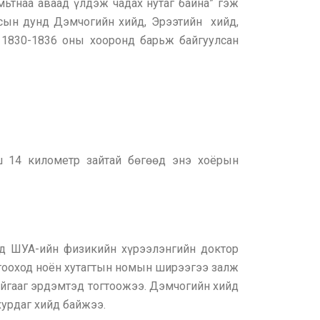
амьтнаа аваад үлдэж чадах нутаг байна” гэж
лсын дунд Дэмчогийн хийд, Эрээтийн хийд,
г 1830-1836 оны хооронд барьж байгуулсан
ш 14 километр зайтай бөгөөд энэ хоёрын
онд ШУА-ийн физикийн хүрээлэнгийн доктор
гтооход ноён хутагтын номын ширээгээ залж
байгааг эрдэмтэд тогтоожээ. Дэмчогийн хийд
хурдаг хийд байжээ.