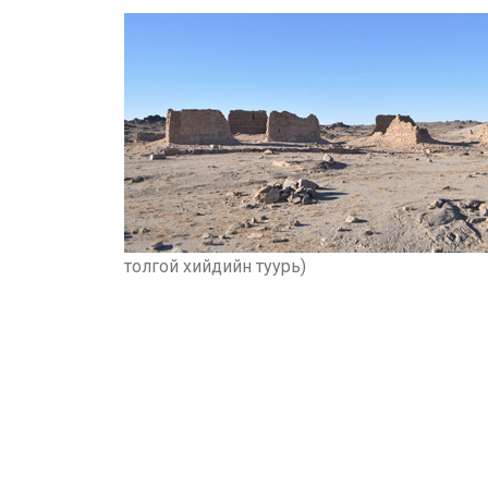
толгой хийдийн туурь)