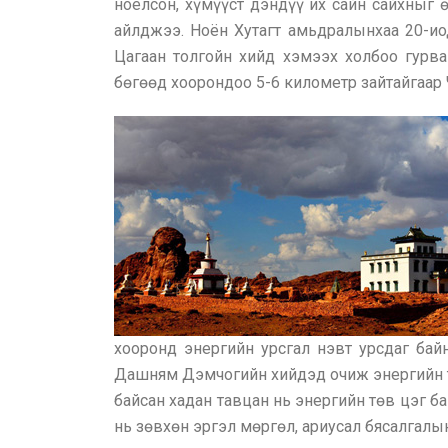
ноёлсон, хүмүүст дэндүү их сайн сайхныг ө
айлджээ. Ноён Хутагт амьдралынхаа 20-ио
Цагаан толгойн хийд хэмээх холбоо гурва
бөгөөд хоорондоо 5-6 километр зайтайгаар
хооронд энергийн урсгал нэвт урсдаг бай
Дашням Дэмчогийн хийдэд очиж энергийн тө
байсан хадан тавцан нь энергийн төв цэг б
нь зөвхөн эргэл мөргөл, ариусал бясалгалы