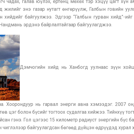
гч чадах, галав юүлэх, ертөнц мөхөх тэр хэцүү цагт хүн 
д жилийг энэ газар нутагт өнгөрүүлж, Галбын говийн уу
н хийдийг байгуулжээ. Эдгээр “Галбын гурван хийд”-ий
 Чандмань эрдэнэ байрлалтайгаар байгуулагджээ.
Дэмчогийн хийд нь Ханбогд уулнаас зүүн хой
на. Хоорондуур нь гарвал энерги авна хэмээдэг. 2007 
в цэг болон бүсийг тогтоох судалгаа хийжээ. Тийнхүү то
айсан гэнэ. Гол цэгээс 15 километр радиуст энергийн бүс 
н чиглэлээр байгуулагдсан бөгөөд дүйцэн өдрүүдэд хурал 