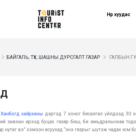
Нүүр хуудас
БАЙГАЛЬ, ТҮҮХ, ШАШНЫ ДУРСГАЛТ ГАЗАР
ГАЛБЫН Г
ЙД
а
Ханбогд хайрханы
дэргэд 7 хоног бясалгал үйлдээд 30 
ий зөвхөн ирээд буцах газар биш, би амьдралынхаа тодо
ар нутаг вэ” хэмээн асуухад “энэ газрыг шүтэж чадах юм 