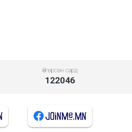
Өнгөрсөн сард
140822