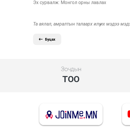
Эх сурвалж: Монгол орны лавлах
Та аялал, амралтын талаарх илүү их мэдээ мэ
Буцах
Зочдын
ТОО