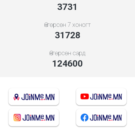
3998
Өнгөрсөн 7 хоногт
33994
Өнгөрсөн сард
133500