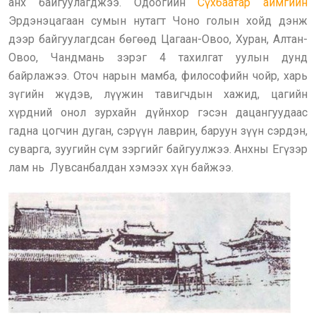
анх байгуулагджээ. Одоогийн
Сүхбаатар аймгийн
Эрдэнэцагаан сумын нутагт Чоно голын хойд дэнж
дээр байгуулагдсан бөгөөд Цагаан-Овоо, Хуран, Алтан-
Овоо, Чандмань зэрэг 4 тахилгат уулын дунд
байрлажээ. Оточ нарын мамба, философийн чойр, харь
зүгийн жүдэв, лүүжин тавигчдын хажид, цагийн
хүрдний онол зурхайн дүйнхор гэсэн дацангуудаас
гадна цогчин дуган, сэрүүн лаврин, баруун зүүн сэрдэн,
суварга, зуугийн сүм зэргийг байгуулжээ. Анхны Егүзэр
лам нь Лувсанбалдан хэмээх хүн байжээ.