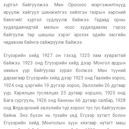
хүртэл байгуулжээ. Мөн Оросоос мэргэжилтнүүд
ирүүлж хайгуул шинжилгээ хийлгэн газрын хөрсний
баялгийг хүртэл судлуулж байжээ. Гадаад орны
худалдаачидтай малын ноос худалдаалах гэрээ
байгуулж төр шашны хэрэг эрхлэх эдийн засгийн
чадавхаа байнга сайжруулж байжээ.
Егүзэрийн хийд 1927 он гэхэд 1325 лам хуврагтай
байжээ. 1923 онд Егүзэрийн хийд дээр Монгол ардын
намын үүр байгуулах хурал болжээ. Мөн түүний
дараагаар Егүзэрийн хийд дээр 1923 онд Гаалийн хороо,
1924 онд цэргийн 19 дүгээр хороо, Эвлэлийн 26 дугаар
үүр, Харилцан туслалцах 25 дугаар хоршоо, 1925 онд
Бага сургууль, 1926 онд банкны 66 дугаар салбар, 1928
онд Үйлдвэрчний эвлэлийн түр хороог тус тус байгуулсан
байна. Энэ бүхэн нь тухайн үед Егүзэр хутагт болон
Егүзэрийн хийд Монголын зүүн хязгаар нутагт маш