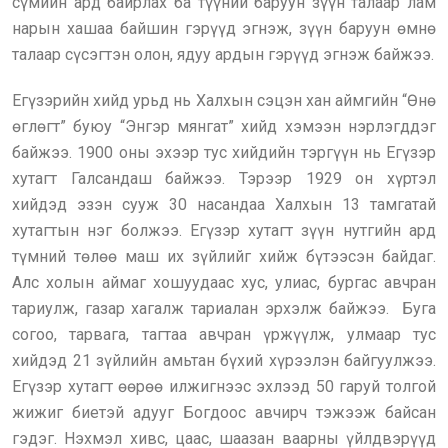
сүмийн ард байрлах ба түүний баруун зүүн талаар лам
нарын хашаа байшин гэрүүд эгнэж, зүүн баруун өмнө
талаар сүсэгтэн олон, ядуу ардын гэрүүд эгнэж байжээ.
Егүзэрийн хийд урьд нь Халхын сэцэн хан аймгийн “Өнө
өглөгт” буюу “Энгэр мянгат” хийд хэмээн нэрлэгддэг
байжээ. 1900 оны эхээр тус хийдийн тэргүүн нь Егүзэр
хутагт Галсандаш байжээ. Тэрээр 1929 он хүртэл
хийдэд эзэн сууж 30 насандаа Халхын 13 тамгатай
хутагтын нэг болжээ. Егүзэр хутагт зүүн нутгийн ард
түмний төлөө маш их зүйлийг хийж бүтээсэн байдаг.
Алс холын аймаг хошуудаас хус, улиас, бургас авчран
тариулж, газар хагалж тариалан эрхэлж байжээ. Буга
согоо, тарвага, тагтаа авчран үржүүлж, улмаар тус
хийдэд 21 зүйлийн амьтан бүхий хүрээлэн байгуулжээ.
Егүзэр хутагт өөрөө илжигнээс эхлээд 50 гаруй толгой
жижиг биетэй адууг Богдоос авчирч тэжээж байсан
гэдэг. Нэхмэл хивс, цаас, шаазан ваарны үйлдвэрүүд