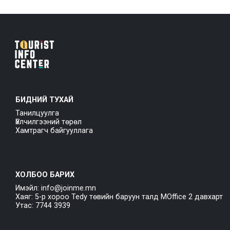
БИДНИЙ ТУХАЙ
Танилцуулга
Үйлчилгээний төрөл
Хамтрагч байгууллага
ХОЛБОО БАРИХ
Имэйл: info@joinme.mn
Хаяг: 5-р хороо Tedy төвийн баруун талд MOffice 2 давхарт
Утас: 7744 3939