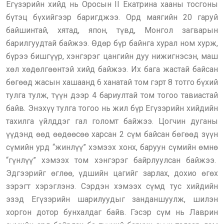
Егүзэрийн хийд нь Оросын II Екатрина хааны тосгоны
бүтэц бүхийгээр баригджээ. Орд маягийн 20 гаруй
байшинтай, хятад, япон, түвд, Монгол загварын
барилгуудтай байжээ. Өдөр бүр байнга хурал ном хурж,
бүрээ бишгүүр, хэнгэрэг цангийн дуу нижигнэсэн, маш
хөл хөдөлгөөнтэй хийд байжээ. Их бага жастай байсан
бөгөөд жасын хашаанд 6 ханатай том гэрт 8 тотго бүхий
тулга тулж, түүн дээр 4 бариултай том тогоо тавиастай
байв. Энэхүү тулга тогоо нь жил бүр Егүзэрийн хийдийн
тахилга үйлддэг гал голомт байжээ. Цогчин дуганы
үүдэнд өөд өөдөөсөө харсан 2 сүм байсан бөгөөд зүүн
сүмийн урд “жинлүү” хэмээх хонх, баруун сүмийн өмнө
“гүнлүү” хэмээх том хэнгэрэг байрлуулсан байжээ.
Эдгээрийг өглөө, үдшийн цагийг зарлах, дохио өгөх
зэрэгт хэрэглэнэ. Сэрдэн хэмээх сүмд тус хийдийн
эзэд Егүзэрийн шарилуудыг занданшуулж, шилэн
хоргон дотор бунхалдаг байв. Гэсэр сүм нь Лаврин