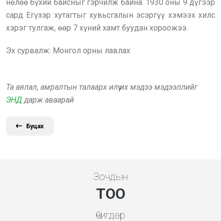
нөлөө бүхий байсныг гэрчилж байна. 1930 оны 9 дүгээр
сард Егүзэр хутагтыг хувьсгалын эсэргүү хэмээх хилс
хэрэг тулгаж, өөр 7 хүний хамт буудан хороожээ.
Эх сурвалж: Монгол орны лавлах
Та аялал, амралтын талаарх илүү их мэдээ мэдээллийг
ЭНД
дарж аваарай
Буцах
Зочдын
ТОО
Өчигдөр