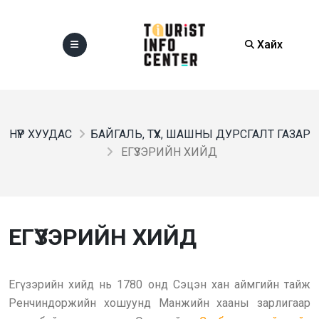
Хайх
НҮҮР ХУУДАС
БАЙГАЛЬ, ТҮҮХ, ШАШНЫ ДУРСГАЛТ ГАЗАР
ЕГҮЗЭРИЙН ХИЙД
ЕГҮЗЭРИЙН ХИЙД
Егүзэрийн хийд нь 1780 онд Сэцэн хан аймгийн тайж
Ренчиндоржийн хошуунд Манжийн хааны зарлигаар