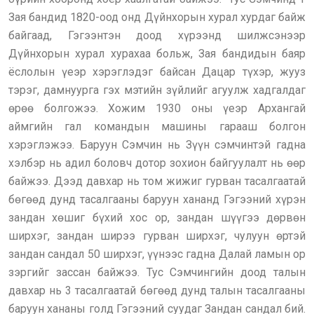
Зая бандид 1820-оод онд Дүйнхорын хурал хурдаг байж
байгаад, Гэгээнтэн доод хүрээнд шилжсэнээр
Дүйнхорын хурал хурахаа больж, Зая бандидын баяр
ёслолын үеэр хэрэглэдэг байсан Дацар түхэр, жууз
тэрэг, дамнуурга гэх мэтийн зүйлийг агуулж хадгалдаг
өрөө болгожээ. Хожим 1930 оны үеэр Архангай
аймгийн гал командын машины гарааш болгон
хэрэглэжээ. Баруун Сэмчин нь Зүүн сэмчинтэй гадна
хэлбэр нь адил боловч дотор зохион байгуулалт нь өөр
байжээ. Дээд давхар нь том жижиг гурван тасалгаатай
бөгөөд дунд тасалгааны баруун хананд Гэгээний хүрэн
зандан хөшиг бүхий хос ор, зандан шүүгээ дөрвөн
ширхэг, зандан ширээ гурван ширхэг, чулуун өртэй
зандан сандал 50 ширхэг, үүнээс гадна Далай ламын ор
зэргийг зассан байжээ. Тус Сэмчингийн доод талын
давхар нь 3 тасалгаатай бөгөөд дунд талын тасалгааны
баруун хананы голд Гэгээний суудаг Зандан сандал бий.