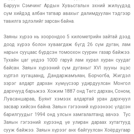
Баруун Сэмчинг Ардын Хувьсгалын эхний жилүүдэд
сүм хийдэд албан татвар авахыг далимдуулан тэдгээр
тавилга эдлэлийг зарсан байна.
Заяны хүрээ нь хоорондоо 5 километрийн зайтай дээд
доод хүрээ болон хуваагдаж бүгд 26 сүм дуган, лам
нарын сууцаас бүрдсэн томоохон суурин газар байжээ.
Тухайн цаг үедээ 1000 гаруй лам хурал хуран суудаг
байсан. Заяын хүрээний сүм дуганыг XVI зууны эцэс
хүртэл хугацаанд, Дандаржамъяан, Борчогба, Жигдэл
зэрэг алдарт дархан хүмүүсээр удирдуулсан Монгол
дархчууд барьжээ. Хожим 1887 онд Төгс дархан, Соном,
Лувсаншарав, Буянт хэмээх алдартай уран дархчуул
засвар хийсэн байна. Заяын гэгээний хүрээнээс үлдсэн
барилгуудыг 1994 онд улсын хамгалалтанд авчээ. Тус
Заяын гэгээний хүрээнд үе улиран дараах хутагтууд
сууж байжээ. Заяын хүрээг анх байгуулсан Хоёрдугаар