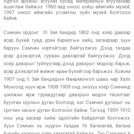
хүртэл архины агуулах бусад материалын агуулахаар
ашиглаж байжээ. 1960-аад оноос хойш аймгийн музей,
1997 оноос аймгийн угсаатны зүйн музей болгосон
байна.
Сэмчин ордонг III Зая бандид 1802 онд хоёр давхар
асар бүхий түвд уран барилгын хийц загвараар зүүн
баруун Сэмчин нэртэйгээр байгуулжээ. Дээд талдаа
асар дээвэртэй, гурван давхартай байгуулжээ. Доод
хоёр давхрыг туйпуугаар, дээд давхрыг модоор барьж,
асар дээвэртэй жижиг өрөө бүхийгээр барьжээ. Хожим
1907 онд II Зая бандидын Өвөрмонгол шавь нар Халх
Монголд нүүн ирж 1908-1909 онд энэхүү хоёр Сэмчинд
шилжин ирж гуравдугаар давхрын модон тасалгааг
буулган хурлын дуган болгоод, нэг Сэмчин дуганыг нь
Цогчин хасын дуган болгосон байна. Тэгээд 1909-1910
оны үед засвар хийж одоогийн байдалтай болгожээ.
Зүүн Сэмчин нь нүүрэн талдаа 16 баганатай, багана
бүрийн хооронд хоёр хаалгатай байжээ. Тус Сэмчинд Y