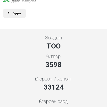
ЭНД
дарж аваарай
Буцах
Зочдын
ТОО
Өчигдөр
3998
Өнгөрсөн 7 хоногт
36804
Өнгөрсөн сард