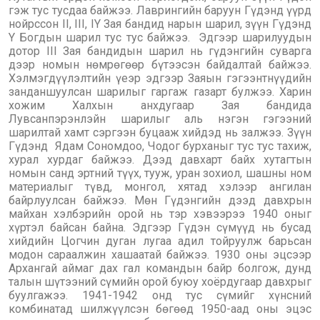
гэж тус тусдаа байжээ. Лаврингийн баруун Гүдэнд үүрд
нойрссон II, III, IY Зая бандид нарын шарил, зүүн Гүдэнд
Y Богдын шарил тус тус байжээ. Эдгээр шарилуудын
дотор III Зая бандидын шарил нь гүдэнгийн суварга
дээр номын нөмрөгөөр бүтээсэн байдалтай байжээ.
Хэлмэгдүүлэлтийн үеэр эдгээр Заяын гэгээнтнүүдийн
занданшуулсан шарилыг гаргаж газарт булжээ. Харин
хожим Халхын анхдугаар Зая бандида
Лувсанпэрэнлэйн шарилыг аль нэгэн гэгээний
шарилтай хамт сэргээн буцааж хийдэд нь залжээ. Зүүн
Гүдэнд Ядам Сономдоо, Чодог бурханыг тус тус тахиж,
хурал хурдаг байжээ. Дээд давхарт байх хутагтын
номын санд эртний түүх, тууж, уран зохиол, шашны ном
материалыг түвд, монгол, хятад хэлээр ангилан
байрлуулсан байжээ. Мөн Гүдэнгийн дээд давхрын
майхан хэлбэрийн орой нь тэр хэвээрээ 1940 оныг
хүртэл байсан байна. Эдгээр Гүдэн сүмүүд нь бусад
хийдийн Цогчин дуган лугаа адил тойруулж барьсан
модон сараалжин хашаатай байжээ. 1930 оны эцсээр
Архангай аймаг дах гал командын байр болгож, дунд
талын шүтээний сүмийн орой буюу хоёрдугаар давхрыг
буулгажээ. 1941-1942 онд тус сүмийг хүнсний
комбинатад шилжүүлсэн бөгөөд 1950-аад оны эцэс