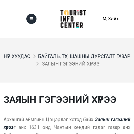
Хайх
НҮҮР ХУУДАС
БАЙГАЛЬ, ТҮҮХ, ШАШНЫ ДУРСГАЛТ ГАЗАР
ЗАЯЫН ГЭГЭЭНИЙ ХҮРЭЭ
ЗАЯЫН ГЭГЭЭНИЙ ХҮРЭЭ
Архангай аймгийн Цэцэрлэг хотод байх
Заяын гэгээний
хүрээ
г анх 1631 онд Чантын хөндий гэдэг газар анх