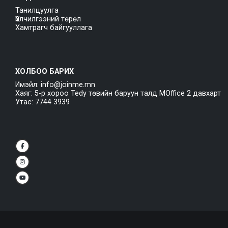
Танилцуулга
Үйлчилгээний төрөл
Хамтрагч байгууллага
ХОЛБОО БАРИХ
Имэйл: info@joinme.mn
Хаяг: 5-р хороо Tedy төвийн баруун талд MOffice 2 давхарт
Утас: 7744 3939