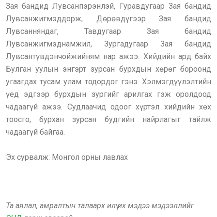
Зая бандид Лувсанпэрэнлэй, Гуравдугаар Зая бандид
Лувсанжигмэддорж, Дөрөвдүгээр Зая бандид
Лувсанняндаг, Тавдугаар Зая бандид
Лувсанжигмэднамжил, Зургадугаар Зая бандид
Лувсантүвдэнчойжийням нар ажээ. Хийдийн ард байх
Булган уулын энгэрт зурсан бурхдын хөрөг бороонд
угаагдах тусам улам тодордог гэнэ. Хэлмэгдүүлэлтийн
үед эдгээр бурхдын зургийг арилгах гэж оролдоод
чадаагүй ажээ. Судлаачид одоог хүртэл хийдийн хөх
тоосго, бурхан зурсан будгийн найрлагыг тайлж
чадаагүй байгаа.
Эх сурвалж: Монгол орны лавлах
Та аялал, амралтын талаарх илүү их мэдээ мэдээллийг