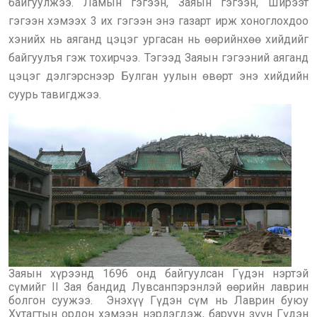
байгуулжээ. Ламын гэгээн, Заяын гэгээн, Ширээт
гэгээн хэмээх 3 их гэгээн энэ газарт ирж хоноглохдоо
хэнийх нь аяганд цэцэг ургасан нь өөрийнхөө хийдийг
байгуулъя гэж тохирчээ. Тэгээд Заяын гэгээний аяганд
цэцэг дэлгэрснээр Булган уулын өвөрт энэ хийдийн
суурь тавигджээ.
Заяын хүрээнд 1696 онд байгуулсан Гүдэн нэртэй
сүмийг II Зая бандид Лувсанпэрэнлэй өөрийн лаврин
болгон суужээ. Энэхүү Гүдэн сүм нь Лаврин буюу
Хутагтын ордон хэмээн нэрлэгдэж, баруун зүүн Гүдэн