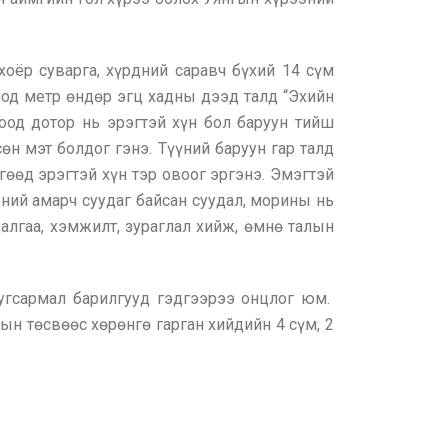
хоёр суварга, хүрдний саравч бүхий 14 сүм
иод метр өндөр эгц хадны дээд талд “Эхийн
оод дотор нь эрэгтэй хүн бол баруун тийш
өн мэт болдог гэнэ. Түүний баруун гар талд
гөөд эрэгтэй хүн тэр овоог эргэнэ. Эмэгтэй
эний амарч суудаг байсан суудал, морины нь
далгаа, хэмжилт, зураглал хийж, өмнө талын
угсармал барилгууд гэдгээрээ онцлог юм.
ын төсвөөс хөрөнгө гарган хийдийн 4 сүм, 2