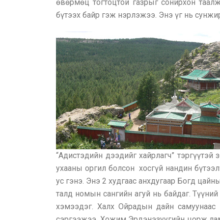
өвөрмөц тогтоцтой газрыг сонирхон таалж
бүтээх байр гэж нэрлэжээ. Энэ үг нь сунжи
“Адистэдийн дээдийг хайрлагч” тэргүүтэй 
ухааны оргил болсон хосгүй нандин бүтээлү
ус гэнэ. Энэ 2 худгаас анхдугаар Богд цайн
талд номын сангийн агуй нь байдаг. Түүний
хэмээдэг. Халх Ойрадын дайн самуунаас 
сэргээжээ. Хожим Эрдэнэзуугийн цорж лам