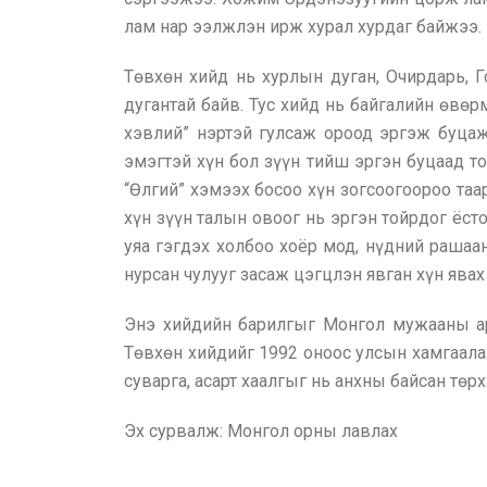
лам нар ээлжлэн ирж хурал хурдаг байжээ.
Төвхөн хийд нь хурлын дуган, Очирдарь, Г
дугантай байв. Тус хийд нь байгалийн өвө
хэвлий” нэртэй гулсаж ороод эргэж буцаж
эмэгтэй хүн бол зүүн тийш эргэн буцаад то
“Өлгий” хэмээх босоо хүн зогсоогоороо таа
хүн зүүн талын овоог нь эргэн тойрдог ёст
уяа гэгдэх холбоо хоёр мод, нүдний рашаан
нурсан чулууг засаж цэгцлэн явган хүн ява
Энэ хийдийн барилгыг Монгол мужааны ар
Төвхөн хийдийг 1992 оноос улсын хамгаалал
суварга, асарт хаалгыг нь анхны байсан төр
Эх сурвалж: Монгол орны лавлах