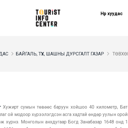
Нүүр хуудас
УДАС
БАЙГАЛЬ, ТҮҮХ, ШАШНЫ ДУРСГАЛТ ГАЗАР
ТӨВХӨ
т
Хужирт сумын төвөөс баруун хойшоо 40 километр, Бат
аг ой модоор хүрээлэгдсэн асга хадтай өндөр уулын орой
ж хүрнэ. Монголын анхдугаар Богд Занабазар 1648 онд 1