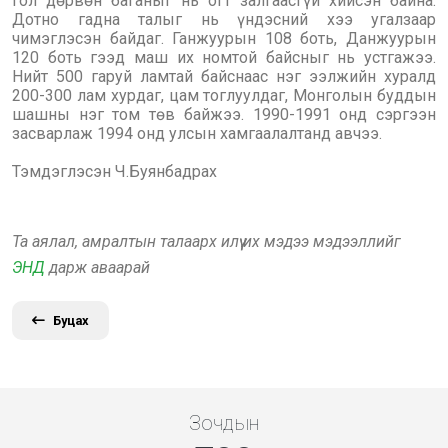
гол дөрвөн баганыг нь огт залгаасгүй хийсэн байна.
Дотно гадна талыг нь үндэсний хээ угалзаар
чимэглэсэн байдаг. Ганжуурын 108 боть, Данжуурын
120 боть гээд маш их номтой байсныг нь устгажээ.
Нийт 500 гаруй ламтай байснаас нэг ээлжийн хуралд
200-300 лам хурдаг, цам тоглуулдаг, Монголын буддын
шашны нэг том төв байжээ. 1990-1991 онд сэргээн
засварлаж 1994 онд улсын хамгаалалтанд авчээ.
Тэмдэглэсэн Ч.Буянбадрах
Та аялал, амралтын талаарх илүү их мэдээ мэдээллийг
ЭНД
дарж аваарай
Буцах
Зочдын