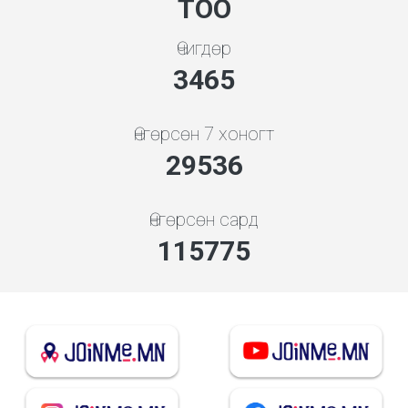
ТОО
Өчигдөр
3731
Өнгөрсөн 7 хоногт
31808
Өнгөрсөн сард
124680