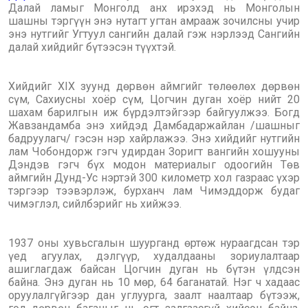
Далай ламыг Монголд анх ирэхэд нь Монголын
шашны тэргүүн энэ нутагт угтан амрааж зочилсны учир
энэ нутгийг Угтуул сангийн далай гэж нэрлээд Сангийн
далай хийдийг бүтээсэн түүхтэй.
Хийдийг XIX зуунд дөрвөн аймгийг төлөөлөх дөрвөн
сүм, Сахиусны хоёр сүм, Цогчин дуган хоёр нийт 20
шахам барилгын иж бүрдэлтэйгээр байгуулжээ. Богд
Жавзандамба энэ хийдэд Дамбадаржайлан /шашныг
бадруулагч/ гэсэн нэр хайрлажээ. Энэ хийдийг нутгийн
лам Чобондорж гэгч удирдан Зоригт вангийн хошууны
Дэндэв гэгч бүх модон материалыг одоогийн Төв
аймгийн Дунд-Ус нэртэй 300 километр хол газраас үхэр
тэргээр тээвэрлэж, бурханч лам Чимэддорж будаг
чимэглэл, сийлбэрийг нь хийжээ.
1937 оны хувьсгалын шуурганд өртөж нураагдсан тэр
үед агуулах, дэлгүүр, худалдааны зориулалтаар
ашиглагдаж байсан Цогчин дуган нь бүтэн үлдсэн
байна. Энэ дуган нь 10 мөр, 64 баганатай. Нэг ч хадаас
оруулалгүйгээр дан углуурга, заалт наалтаар бүтээж,