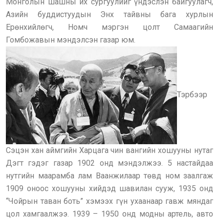
Монголын шашны их сургуулийг үндэслэн байгуулагч,
Азийн буддистуудын Энх тайвны бага хурлын
Ерөнхийлөгч, Номч мэргэн цолт Самаагийн
Гомбожавын мэндэлсэн газар юм.
Тэрбээр
Сэцэн хан аймгийн Харцага чин вангийн хошууны нутаг
Дэгт гэдэг газар 1902 онд мэндэлжээ. 5 настайдаа
нутгийн маарамба лам Ваанжилаар төвд ном заалгаж
1909 оноос хошууны хийдэд шавилан сууж, 1935 онд
“Чойрын таван боть” хэмээх гүн ухаанаар гавж мяндаг
цол хамгаалжээ. 1939 – 1950 онд модны артель, авто