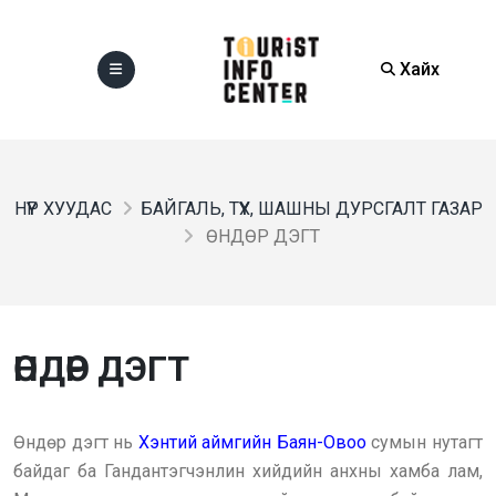
Хайх
НҮҮР ХУУДАС
БАЙГАЛЬ, ТҮҮХ, ШАШНЫ ДУРСГАЛТ ГАЗАР
ӨНДӨР ДЭГТ
ӨНДӨР ДЭГТ
Өндөр дэгт нь
Хэнтий аймгийн Баян-Овоо
сумын нутагт
байдаг ба Гандантэгчэнлин хийдийн анхны хамба лам,