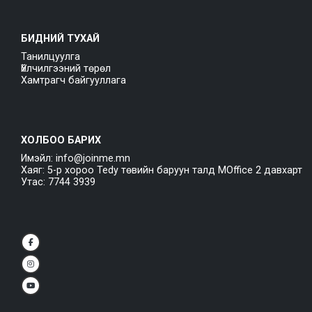
БИДНИЙ ТУХАЙ
Танилцуулга
Үйлчилгээний төрөл
Хамтрагч байгууллага
ХОЛБОО БАРИХ
Имэйл: info@joinme.mn
Хаяг: 5-р хороо Tedy төвийн баруун талд MOffice 2 давхарт
Утас: 7744 3939