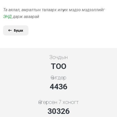
Та аялал, амралтын талаарх илүү их мэдээ мэдээллийг
ЭНД
дарж аваарай
Буцах
Зочдын
ТОО
Өчигдөр
4948
Өнгөрсөн 7 хоногт
33826