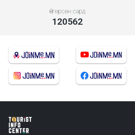
Өнгөрсөн сард
134473