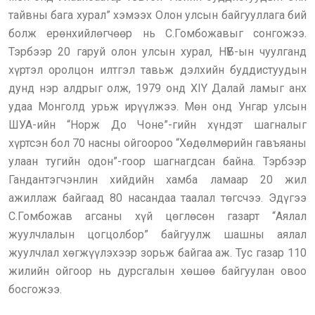
тайвны бага хурал” хэмээх Олон улсын байгууллага бий
болж ерөнхийлөгчөөр нь С.Гомбожавыг сонгожээ.
Тэрбээр 20 гаруй олон улсын хурал, НҮБ-ын чуулганд
хүртэл оролцон илтгэл тавьж дэлхийн буддистуудын
дунд нэр алдрыг олж, 1979 онд XIY Далай ламыг анх
удаа Монголд урьж ирүүлжээ. Мөн онд Унгар улсын
ШУА-ийн “Норж До Чоне”-гийн хүндэт шагналыг
хүртсэн бол 70 насны ойгоороо “Хөдөлмөрийн гавъяаны
улаан тугийн одон”-гоор шагнагдсан байна. Тэрбээр
Гандантэгчэнлин хийдийн хамба ламаар 20 жил
ажиллаж байгаад 80 насандаа таалал төгсчээ. Эдүгээ
С.Гомбожав агсаны хүй цөглөсөн газарт “Аялал
жуулчлалын цогцолбор” байгуулж шашны аялал
жуулчлал хөгжүүлэхээр зорьж байгаа аж. Тус газар 110
жилийн ойгоор нь дурсгалын хөшөө байгуулан овоо
босгожээ.