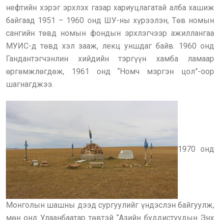
нефтийн хэрэг эрхлэх газар хариуцлагатай алба хашиж
байгаад 1951 – 1960 онд ШУ-ны хүрээлэн, Төв номын
сангийн төвд номын фондын эрхлэгчээр ажиллангаа
МУИС-д төвд хэл зааж, лекц уншдаг байв. 1960 онд
Гандантэгчэнлин хийдийн тэргүүн хамба ламаар
өргөмжлөгдөж, 1961 онд “Номч мэргэн цол”-оор
шагнагджээ.
1970 онд
Монголын шашны дээд сургуулийг үндэслэн байгуулж,
мөн онд Улаанбаатар төвтэй “Азийн буддистуудын Энх