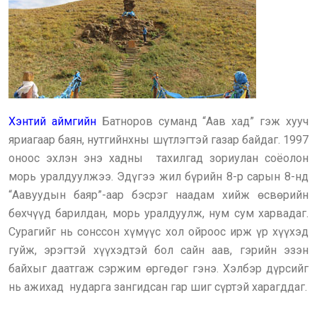
Хэнтий аймгийн
Батноров суманд “Аав хад” гэж хууч
яриагаар баян, нутгийнхны шүтлэгтэй газар байдаг. 1997
оноос эхлэн энэ хадны тахилгад зориулан соёолон
морь уралдуулжээ. Эдүгээ жил бүрийн 8-р сарын 8-нд
“Аавуудын баяр”-аар бэсрэг наадам хийж өсвөрийн
бөхчүүд барилдан, морь уралдуулж, нум сум харвадаг.
Сурагийг нь сонссон хүмүүс хол ойроос ирж үр хүүхэд
гуйж, эрэгтэй хүүхэдтэй бол сайн аав, гэрийн эзэн
байхыг даатгаж сэржим өргөдөг гэнэ. Хэлбэр дүрсийг
нь ажихад нударга зангидсан гар шиг сүртэй харагддаг.