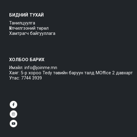
БИДНИЙ ТУХАЙ
Танилцуулга
Үйлчилгээний төрөл
Хамтрагч байгууллага
ХОЛБОО БАРИХ
Имэйл: info@joinme.mn
Хаяг: 5-р хороо Tedy төвийн баруун талд MOffice 2 давхарт
Утас: 7744 3939