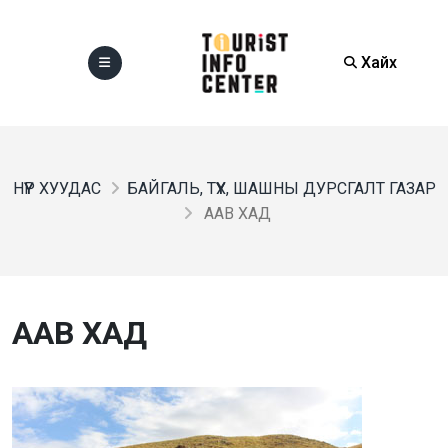
Хайх
НҮҮР ХУУДАС
БАЙГАЛЬ, ТҮҮХ, ШАШНЫ ДУРСГАЛТ ГАЗАР
ААВ ХАД
ААВ ХАД