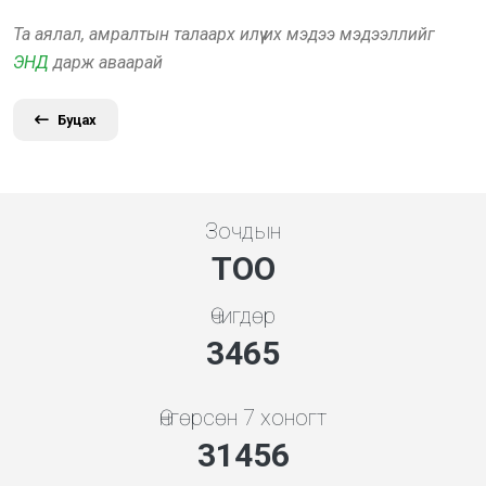
Та аялал, амралтын талаарх илүү их мэдээ мэдээллийг
ЭНД
дарж аваарай
Буцах
Зочдын
ТОО
Өчигдөр
3731
Өнгөрсөн 7 хоногт
33875