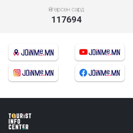
Өнгөрсөн сард
126748