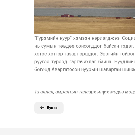
“Гүрэмийн нуур” хэмээн нэрлэгджээ. Социа
нь сумын төвдөө сонсогддог байсан гэдэг
хотос хотгор газарт оршдог. Эрэгийн тойрог
рүүгээ түрээд гаргачихдаг байна. Нүүдли
бөгөөд Аваргатосон нуурын шавартай шинж
Та аялал, амралтын талаарх илүү их мэдээ мэ
Буцах