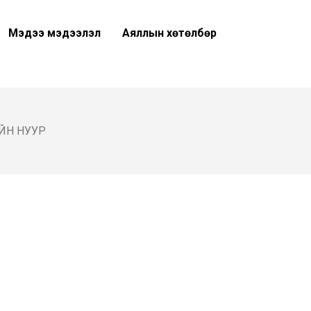
Мэдээ мэдээлэл
Аяллын хөтөлбөр
ЙН НУУР