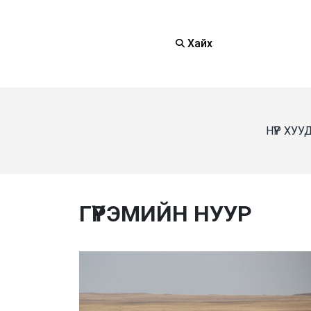
Хайх
НҮҮР ХУУ
ГҮРЭМИЙН НУУР