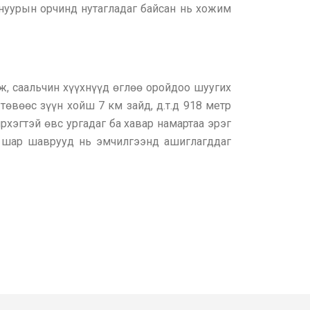
 нуурын орчинд нутагладаг байсан нь хожим
ж, саальчин хүүхнүүд өглөө оройдоо шуугих
өвөөс зүүн хойш 7 км зайд, д.т.д 918 метр
ирхэгтэй өвс ургадаг ба хавар намартаа эрэг
р, шар шаврууд нь эмчилгээнд ашиглагддаг