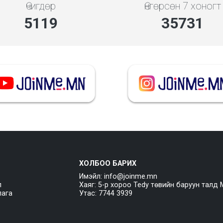
Өчигдөр
Өнгөрсөн 7 хоногт
5119
35731
ХОЛБОО БАРИХ
Имэйл: info@joinme.mn
л
Хаяг: 5-р хороо Tedy төвийн баруун талд 
лага
Утас: 7744 3939