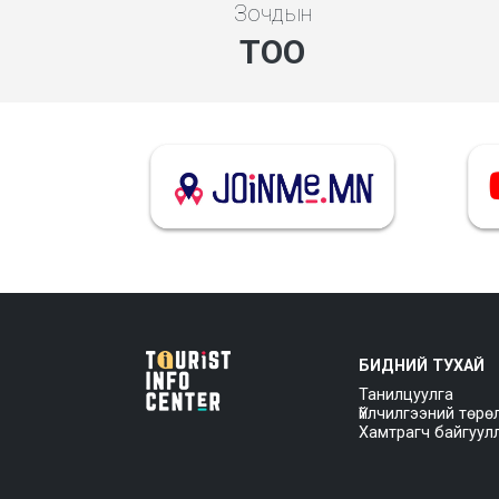
Зочдын
ТОО
БИДНИЙ ТУХАЙ
Танилцуулга
Үйлчилгээний төрө
Хамтрагч байгуул