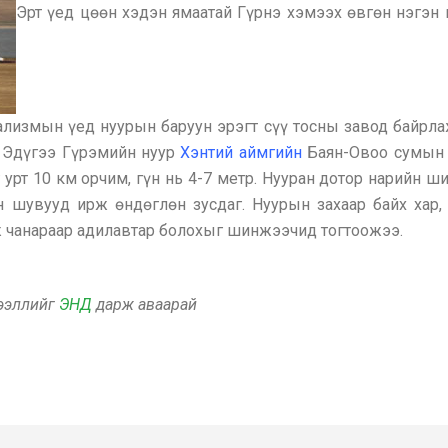
Эрт үед цөөн хэдэн ямаатай Гүрнэ хэмээх өвгөн нэгэн
лизмын үед нуурын баруун эрэгт сүү тосны завод байрла
. Эдүгээ Гүрэмийн нуур
Хэнтий аймгийн
Баян-Овоо сумын т
 урт 10 км орчим, гүн нь 4-7 метр. Нууран дотор нарийн ш
йн шувууд ирж өндөглөн зусдаг. Нуурын захаар байх ха
 чанараар адилавтар болохыг шинжээчид тогтоожээ.
дээллийг
ЭНД
дарж аваарай