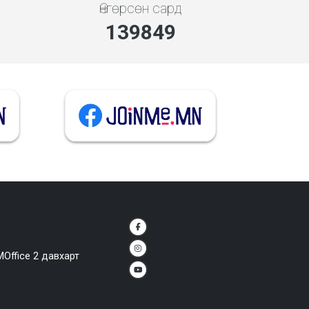
Өнгөрсөн сард
139849
MOffice 2 давхарт