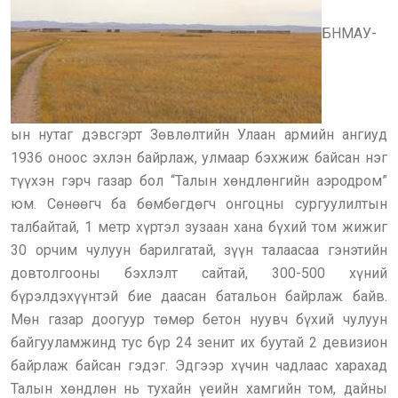
БНМАУ-
ын нутаг дэвсгэрт Зөвлөлтийн Улаан армийн ангиуд
1936 оноос эхлэн байрлаж, улмаар бэхжиж байсан нэг
түүхэн гэрч газар бол “Талын хөндлөнгийн аэродром”
юм. Сөнөөгч ба бөмбөгдөгч онгоцны сургуулилтын
талбайтай, 1 метр хүртэл зузаан хана бүхий том жижиг
30 орчим чулуун барилгатай, зүүн талаасаа гэнэтийн
довтолгооны бэхлэлт сайтай, 300-500 хүний
бүрэлдэхүүнтэй бие даасан батальон байрлаж байв.
Мөн газар доогуур төмөр бетон нуувч бүхий чулуун
байгууламжинд тус бүр 24 зенит их буутай 2 девизион
байрлаж байсан гэдэг. Эдгээр хүчин чадлаас харахад
Талын хөндлөн нь тухайн үеийн хамгийн том, дайны