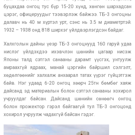
буцахдаа онгоц тус бүр 15-20 хүнд, хөнгөн шархадсан
цэрэг, офицеруудыг тээвэрлэж байжээ. ТБ-3 онгоцны
далавч нь 40 м хүртэл урт, сэнс нь 3.5 м диаметртэй.
1932 – 1938 онд 818 ширхэг үйлдвэрлэгдсэн байдаг.
Халхголын дайны үеэр ТБ-3 онгоцнууд 160 гаруй удаа
нислэг үйлдэхдээ ихэвчлэн шөнийн цагаар нисэж
Японы талд сэтгэл санааны дарамт үүсгэх, унтуулж
амраахгүй ядраах, манай цэргийн байршил сэлгэлт,
хөдөлгөөнийг халхалж анхаарал татах үүрэг гүйцэтгэж
байв. Нэг удаад 6-20 онгоц хөөрч 25тн бөмбөг хаяж
дайсанд эд материалын болон сэтгэл санааны хохирол
учруулдаг байсан. Дайсанд шөнийн сөнөөгч онгоц
болон прожектор гэрэл байгаагүй тул ТБ-3 онгоцонд
хохирол учруулж чадахгүй байсан гэдэг.