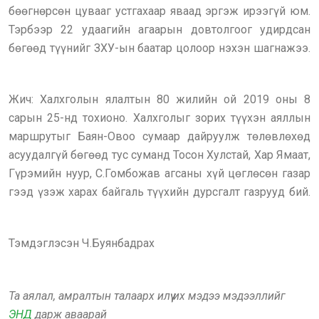
бөөгнөрсөн цувааг устгахаар яваад эргэж ирээгүй юм.
Тэрбээр 22 удаагийн агаарын довтолгоог удирдсан
бөгөөд түүнийг ЗХУ-ын баатар цолоор нэхэн шагнажээ.
Жич: Халхголын ялалтын 80 жилийн ой 2019 оны 8
сарын 25-нд тохионо. Халхголыг зорих түүхэн аяллын
маршрутыг Баян-Овоо сумаар дайруулж төлөвлөхөд
асуудалгүй бөгөөд тус суманд Тосон Хулстай, Хар Ямаат,
Гүрэмийн нуур, С.Гомбожав агсаны хүй цөглөсөн газар
гээд үзэж харах байгаль түүхийн дурсгалт газрууд бий.
Тэмдэглэсэн Ч.Буянбадрах
Та аялал, амралтын талаарх илүү их мэдээ мэдээллийг
ЭНД
дарж аваарай