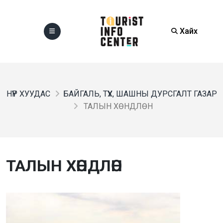
Хайх
НҮҮР ХУУДАС
БАЙГАЛЬ, ТҮҮХ, ШАШНЫ ДУРСГАЛТ ГАЗАР
ТАЛЫН ХӨНДЛӨН
ТАЛЫН ХӨНДЛӨН