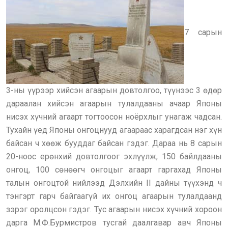
7 сарын
3-ны үүрээр хийсэн агаарын довтолгоо, түүнээс 3 өдөр
дараалан хийсэн агаарын тулалдааны ачаар Японы
нисэх хүчний агаарт тогтоосон ноёрхлыг унагаж чадсан.
Тухайн үед Японы онгоцнууд агаараас харагдсан нэг хүн
байсан ч хөөж бууддаг байсан гэдэг. Дараа нь 8 сарын
20-ноос ерөнхий довтолгоог эхлүүлж, 150 байлдааны
онгоц, 100 сөнөөгч онгоцыг агаарт гаргахад Японы
талын онгоцтой нийлээд Дэлхийн II дайны түүхэнд ч
тэнгэрт гарч байгаагүй их онгоц агаарын тулалдаанд
зэрэг оролцсон гэдэг. Тус агаарын нисэх хүчний хороон
дарга М.Ф.Бурмистров тусгай даалгавар авч Японы