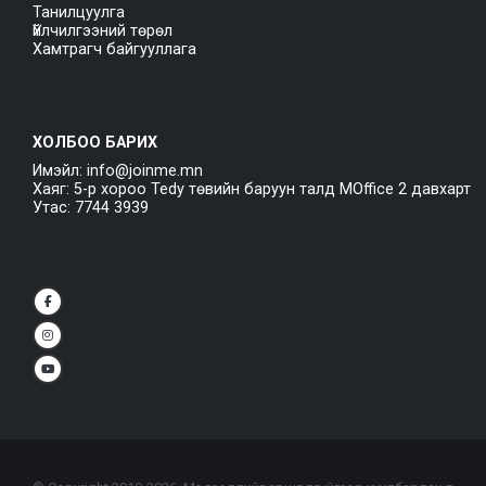
Танилцуулга
Үйлчилгээний төрөл
Хамтрагч байгууллага
ХОЛБОО БАРИХ
Имэйл: info@joinme.mn
Хаяг: 5-р хороо Tedy төвийн баруун талд MOffice 2 давхарт
Утас: 7744 3939