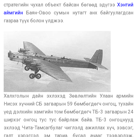
стратегийн чухал объект байсан бөгөөд эдүгээ
Хэнтий
аймгийн
Баян-Овоо сумын нутагт анх байгуулагдсан
газраа түүх болон үлджээ.
Халхголын дайн эхлэхэд Зөвлөлтийн Улаан армийн
Нисэх хүчний СБ загварын 59 бөмбөгдөгч онгоц, тухайн
үед дэлхийн хамгийн том бөмбөгдөгч ТБ-3 загварын 24
ширхэг онгоц тус тус байрлаж байв. ТБ-3 онгоцнууд
эхлээд Чита-Тамсагбулаг чиглэлд ажиллах хүч, зэвсэг,
галт хэрэгсэл, эм тариа, бусад ачааг тээвэрлэж,