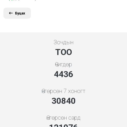
Буцах
Зочдын
ТОО
Өчигдөр
5119
Өнгөрсөн 7 хоногт
35585
Өнгөрсөн сард