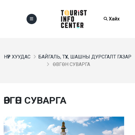
Хайх
НҮҮР ХУУДАС
БАЙГАЛЬ, ТҮҮХ, ШАШНЫ ДУРСГАЛТ ГАЗАР
ӨВГӨН СУВАРГА
ӨВГӨН СУВАРГА