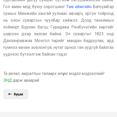
Гол амин мод буюу сорогшинг
Төв аймгийн
Батсүмбэр
сумын Минжийн хангай уулнаас авчирч, эргэн тойронд
нь олон суваргын чуулбар хийжээ. Доод танхимын
хойморт Бурхан багш, Гүридава Ренбүчэгийн хөргийг
ширээн дээр залсан байна. Эл суваргыг 1823 онд
Данзанравжаа Монгол төрийг мандан бадруулах, ард
түмнээ өвчин зовлонгүй, нутаг орноо ган зудгүй байлгах
үүднээс бүтээлгэж байсан гэдэг.
Та аялал, амралтын талаарх илүү их мэдээ мэдээллийг
ЭНД
дарж аваарай
Буцах