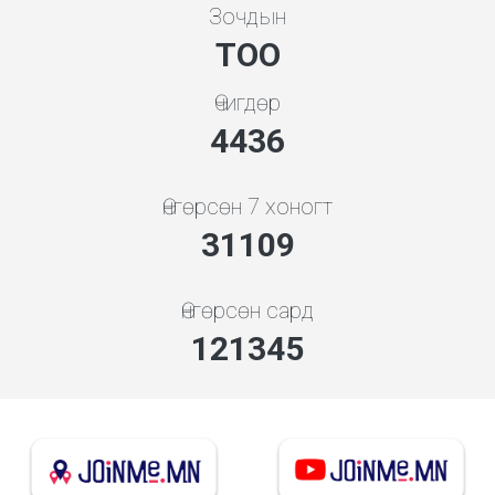
Зочдын
ТОО
Өчигдөр
4778
Өнгөрсөн 7 хоногт
33502
Өнгөрсөн сард
130679