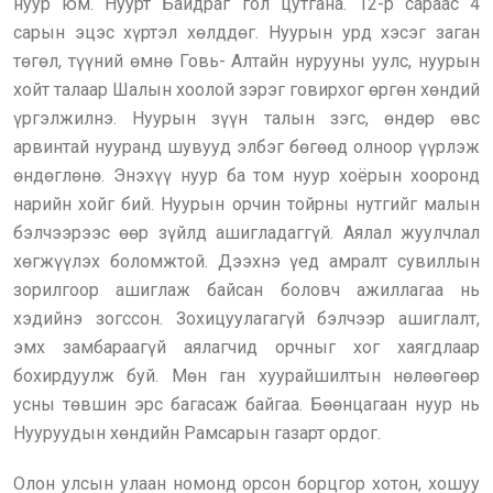
нуур юм. Нуурт Байдраг гол цутгана. 12-р сараас 4
сарын эцэс хүртэл хөлддөг. Нуурын урд хэсэг заган
төгөл, түүний өмнө Говь- Алтайн нурууны уулс, нуурын
хойт талаар Шалын хоолой зэрэг говирхог өргөн хөндий
үргэлжилнэ. Нуурын зүүн талын зэгс, өндөр өвс
арвинтай нууранд шувууд элбэг бөгөөд олноор үүрлэж
өндөглөнө. Энэхүү нуур ба том нуур хоёрын хооронд
нарийн хойг бий. Нуурын орчин тойрны нутгийг малын
бэлчээрээс өөр зүйлд ашигладаггүй. Аялал жуулчлал
хөгжүүлэх боломжтой. Дээхнэ үед амралт сувиллын
зорилгоор ашиглаж байсан боловч ажиллагаа нь
хэдийнэ зогссон. Зохицуулагагүй бэлчээр ашиглалт,
эмх замбараагүй аялагчид орчныг хог хаягдлаар
бохирдуулж буй. Мөн ган хуурайшилтын нөлөөгөөр
усны төвшин эрс багасаж байгаа. Бөөнцагаан нуур нь
Нууруудын хөндийн Рамсарын газарт ордог.
Олон улсын улаан номонд орсон борцгор хотон, хошуу