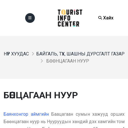
Хайх
НҮҮР ХУУДАС
БАЙГАЛЬ, ТҮҮХ, ШАШНЫ ДУРСГАЛТ ГАЗАР
БӨӨНЦАГААН НУУР
БӨӨНЦАГААН НУУР
Баянхонгор аймгийн
Баацагаан сумын хажууд орших
Бөөнцагаан нуур нь Нууруудын хөндий дэх хамгийн том