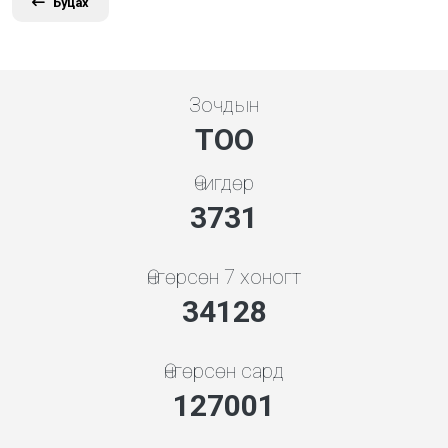
Буцах
Зочдын
ТОО
Өчигдөр
3865
Өнгөрсөн 7 хоногт
35347
Өнгөрсөн сард
136072