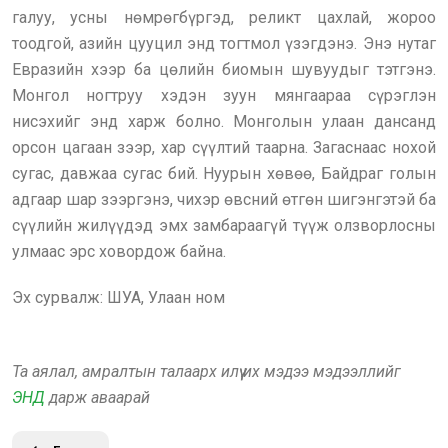
галуу, усны нөмрөгбүргэд, реликт цахлай, жороо
тоодгой, азийн цууцил энд тогтмол үзэгдэнэ. Энэ нутаг
Евразийн хээр ба цөлийн биомын шувуудыг тэтгэнэ.
Монгол ногтруу хэдэн зуун мянгаараа сүрэглэн
нисэхийг энд харж болно. Монголын улаан дансанд
орсон цагаан зээр, хар сүүлтий таарна. Загаснаас нохой
сугас, давжаа сугас бий. Нуурын хөвөө, Байдраг голын
адгаар шар зээргэнэ, чихэр өвсний өтгөн шигэнгэтэй ба
сүүлийн жилүүдэд эмх замбараагүй түүж олзворлосны
улмаас эрс ховордож байна.
Эх сурвалж: ШУА, Улаан ном
Та аялал, амралтын талаарх илүү их мэдээ мэдээллийг
ЭНД
дарж аваарай