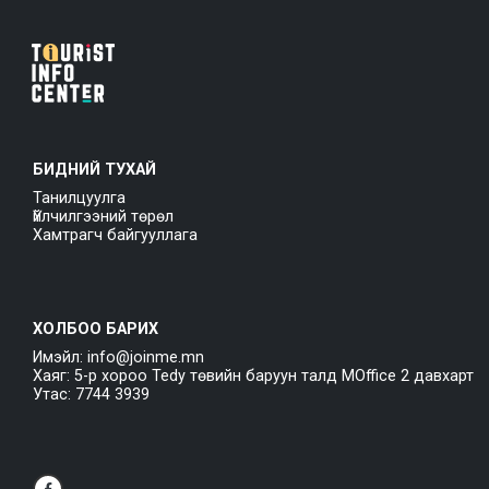
БИДНИЙ ТУХАЙ
Танилцуулга
Үйлчилгээний төрөл
Хамтрагч байгууллага
ХОЛБОО БАРИХ
Имэйл: info@joinme.mn
Хаяг: 5-р хороо Tedy төвийн баруун талд MOffice 2 давхарт
Утас: 7744 3939