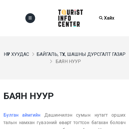
Хайх
НҮҮР ХУУДАС
БАЙГАЛЬ, ТҮҮХ, ШАШНЫ ДУРСГАЛТ ГАЗАР
БАЯН НУУР
БАЯН НУУР
Булган аймгийн
Дашинчилэн сумын нутагт орших
талын намхан гүвээний өвөрт тогтсон багахан боловч