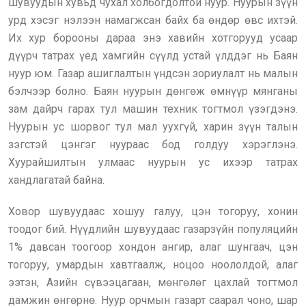
шувуудын хувьд чухал холбогдолтой нуур. Нуурын зүүн
урд хэсэг нэлээн намагжсан байх ба өндөр өвс ихтэй.
Их хур борооны дараа энэ хавийн хотгорууд усаар
дүүрч татрах үед хамгийн сүүлд устай үлддэг нь Баян
нуур юм. Газар ашиглалтын үндсэн зориулалт нь малын
бэлчээр болно. Баян нуурын дөнгөж өмнүүр мянганы
зам дайрч гарах тул машин техник тогтмол үзэгдэнэ.
Нуурын ус шорвог тул мал уухгүй, харин зүүн талын
зэгстэй цэнгэг нуураас бод голдуу хэрэглэнэ.
Хуурайшилтын улмаас нуурын ус ихээр татрах
хандлагатай байна.
Ховор шувуудаас хошуу галуу, цэн тогоруу, хонин
тоодог бий. Нүүдлийн шувуудаас газарзүйн популяцийн
1% давсан тоогоор хондон ангир, алаг шунгаач, цэн
тогоруу, умардын хавтгаалж, ноцоо ноололдой, алаг
ээтэн, Азийн сүвээцагаан, мөнгөлөг цахлай тогтмол
дамжин өнгөрнө. Нуур орчмын газарт саарал чоно, шар