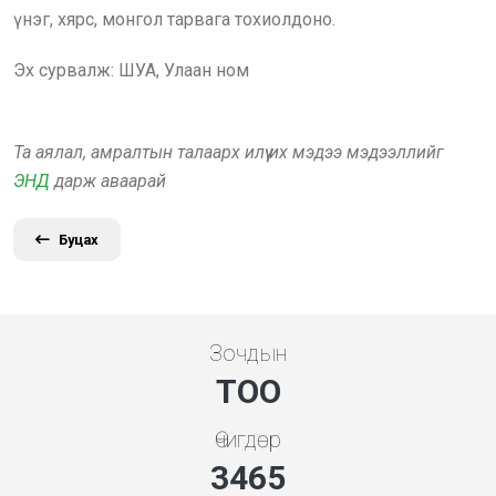
үнэг, хярс, монгол тарвага тохиолдоно.
Эх сурвалж: ШУА, Улаан ном
Та аялал, амралтын талаарх илүү их мэдээ мэдээллийг
ЭНД
дарж аваарай
Буцах
Зочдын
ТОО
Өчигдөр
3731