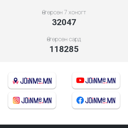
Өнгөрсөн 7 хоногт
34512
Өнгөрсөн сард
127384