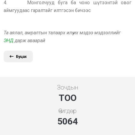
4. Монголчууд буга ба чоно шүтээнтэй овог
аймгуудаас гаралтайг илтгэсэн бичээс
Та аялал, амралтын талаарх илүү их мэдээ мэдээллийг
ЭНД
дарж аваарай
Буцах
Зочдын
ТОО
Өчигдөр
5648