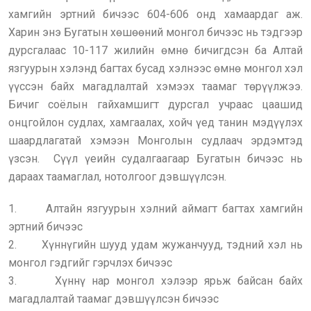
хамгийн эртний бичээс 604-606 онд хамаардаг аж.
Харин энэ Бугатын хөшөөний монгол бичээс нь тэдгээр
дурсгалаас 10-117 жилийн өмнө бичигдсэн ба Алтай
язгуурын хэлэнд багтах бусад хэлнээс өмнө монгол хэл
үүссэн байх магадлалтай хэмээх таамаг төрүүлжээ.
Бичиг соёлын гайхамшигт дурсгал учраас цаашид
онцгойлон судлах, хамгаалах, хойч үед танин мэдүүлэх
шаардлагатай хэмээн Монголын судлаач эрдэмтэд
үзсэн. Сүүл үеийн судалгаагаар Бугатын бичээс нь
дараах таамаглал, нотолгоог дэвшүүлсэн.
1. Алтайн язгуурын хэлний аймагт багтах хамгийн
эртний бичээс
2. Хүннүгийн шууд удам жужанчууд, тэдний хэл нь
монгол гэдгийг гэрчлэх бичээс
3. Хүннү нар монгол хэлээр ярьж байсан байх
магадлалтай таамаг дэвшүүлсэн бичээс