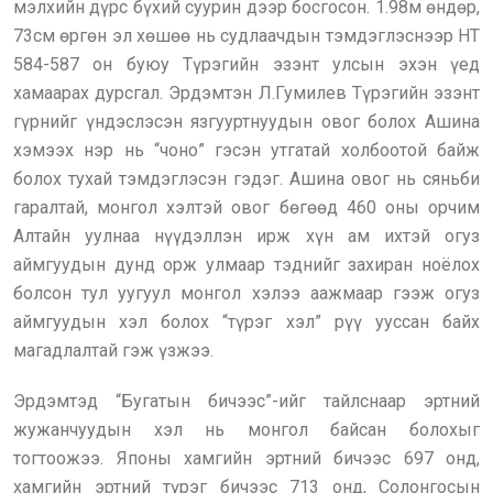
мэлхийн дүрс бүхий суурин дээр босгосон. 1.98м өндөр,
73см өргөн эл хөшөө нь судлаачдын тэмдэглэснээр НТ
584-587 он буюу Түрэгийн эзэнт улсын эхэн үед
хамаарах дурсгал. Эрдэмтэн Л.Гумилев Түрэгийн эзэнт
гүрнийг үндэслэсэн язгууртнуудын овог болох Ашина
хэмээх нэр нь “чоно” гэсэн утгатай холбоотой байж
болох тухай тэмдэглэсэн гэдэг. Ашина овог нь сяньби
гаралтай, монгол хэлтэй овог бөгөөд 460 оны орчим
Алтайн уулнаа нүүдэллэн ирж хүн ам ихтэй огуз
аймгуудын дунд орж улмаар тэднийг захиран ноёлох
болсон тул уугуул монгол хэлээ аажмаар гээж огуз
аймгуудын хэл болох “түрэг хэл” рүү ууссан байх
магадлалтай гэж үзжээ.
Эрдэмтэд “Бугатын бичээс”-ийг тайлснаар эртний
жужанчуудын хэл нь монгол байсан болохыг
тогтоожээ. Японы хамгийн эртний бичээс 697 онд,
хамгийн эртний түрэг бичээс 713 онд, Солонгосын