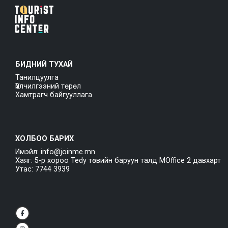
БИДНИЙ ТУХАЙ
Танилцуулга
Үйлчилгээний төрөл
Хамтрагч байгууллага
ХОЛБОО БАРИХ
Имэйл: info@joinme.mn
Хаяг: 5-р хороо Tedy төвийн баруун талд MOffice 2 давхарт
Утас: 7744 3939