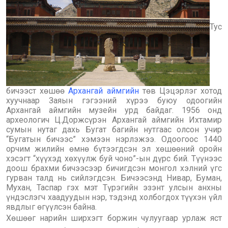
Тус
бичээст хөшөө
Архангай аймгийн
төв Цэцэрлэг хотод
хуучнаар Заяын гэгээний хүрээ буюу одоогийн
Архангай аймгийн музейн урд байдаг. 1956 онд
археологич Ц.Доржсүрэн Архангай аймгийн Ихтамир
сумын нутаг дахь Бугат багийн нутгаас олсон учир
“Бугатын бичээс” хэмээн нэрлэжээ. Одоогоос 1440
орчим жилийн өмнө бүтээгдсэн эл хөшөөний оройн
хэсэгт “хүүхэд хөхүүлж буй чоно”-ын дүрс бий. Түүнээс
доош брахми бичээсээр бичигдсэн монгол хэлний үгс
гурван талд нь сийлэгдсэн. Бичээсэнд Нивар, Буман,
Мухан, Таспар гэх мэт Түрэгийн эзэнт улсын анхны
үндэслэгч хаадуудын нэр, тэдэнд холбогдох түүхэн үйл
явдлыг өгүүлсэн байна.
Хөшөөг нарийн ширхэгт боржин чулуугаар урлаж яст