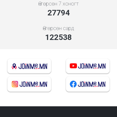
Өнгөрсөн 7 хоногт
31001
Өнгөрсөн сард
136677