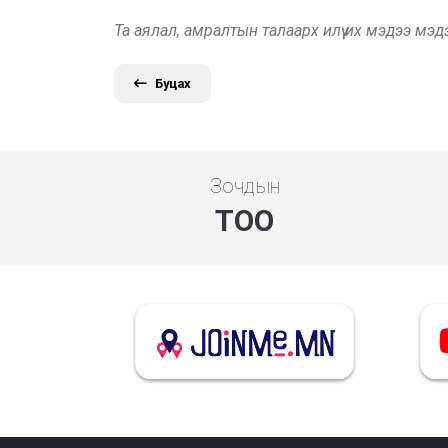
Та аялал, амралтын талаарх илүү их мэдээ мэ
Буцах
Зочдын
ТОО