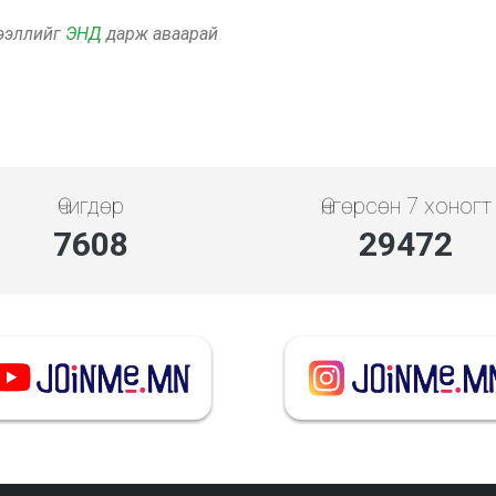
дээллийг
ЭНД
дарж аваарай
Өчигдөр
Өнгөрсөн 7 хоногт
7608
29472