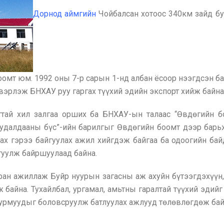
Дорнод аймгийн
Чойбалсан хотоос 340км зайд бу
омт юм. 1992 оны 7-р сарын 1-нд албан ёсоор нээгдсэн ба
вэрлэж БНХАУ руу гаргах түүхий эдийн экспорт хийж байна
ай хил залгаа орших ба БНХАУ-ын талаас “Өвдөгийн бо
худалдааны бүс”-ийн барилгыг Өвдөгийн боомт дээр бар
ах гэрээ байгуулах ажил хийгдэж байгаа ба одоогийн бай
гуулж байршуулаад байна.
ан ажиллаж Буйр нуурын загасны аж ахуйн бүтээгдэхүүн, 
 байна. Тухайлбал, ургамал, амьтны гаралтай түүхий эдийг
журмуудыг боловсруулж батлуулах ажлууд төлөвлөгдөж бай