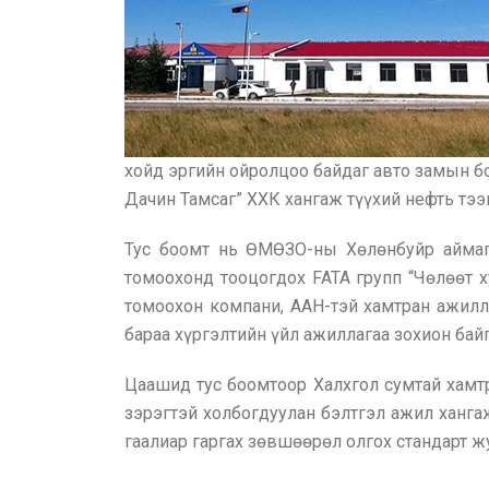
хойд эргийн ойролцоо байдаг авто замын бо
Дачин Тамсаг” ХХК хангаж түүхий нефть тээ
Тус боомт нь ӨМӨЗО-ны Хөлөнбуйр аймагт
томоохонд тооцогдох FATA групп “Чөлөөт 
томоохон компани, ААН-тэй хамтран ажилл
бараа хүргэлтийн үйл ажиллагаа зохион бай
Цаашид тус боомтоор Халхгол сумтай хамтр
зэрэгтэй холбогдуулан бэлтгэл ажил хангаж
гаалиар гаргах зөвшөөрөл олгох стандарт 