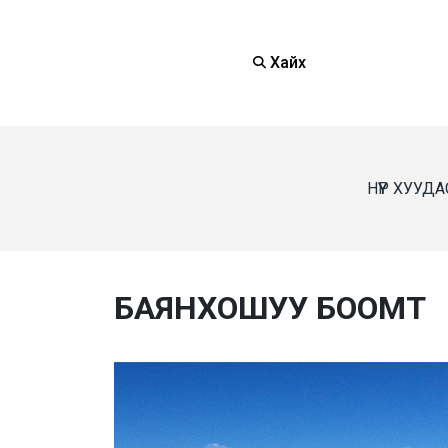
Хайх
НҮҮР ХУУДА
БАЯНХОШУУ БООМТ