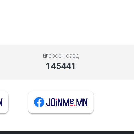
Өнгөрсөн сард
145441