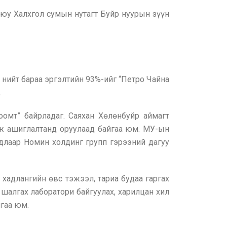
юу Халхгол сумын нутагт Буйр нуурын зүүн
 нийт бараа эргэлтийн 93%-ийг “Петро Чайна
.
омт” байрладаг. Саяхан Хөлөнбуйр аймагт
ьж ашиглалтанд оруулаад байгаа юм. МУ-ын
длаар Номин холдинг групп гэрээний дагуу
хадлангийн өвс тэжээл, тариа будаа гаргах
 шалгах лаборатори байгуулах, харилцан хил
гаа юм.