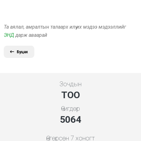
Та аялал, амралтын талаарх илүү их мэдээ мэдээллийг
ЭНД
дарж аваарай
Буцах
Зочдын
ТОО
Өчигдөр
5453
Өнгөрсөн 7 хоногт