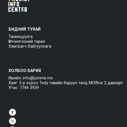
БИДНИЙ ТУХАЙ
Танилцуулга
Үйлчилгээний төрөл
Хамтрагч байгууллага
ХОЛБОО БАРИХ
Имэйл: info@joinme.mn
Хаяг: 5-р хороо Tedy төвийн баруун талд MOffice 2 давхарт
Утас: 7744 3939