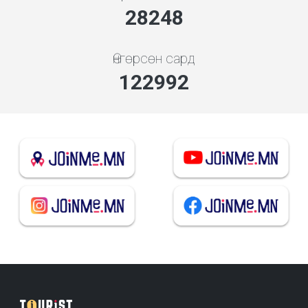
30421
Өнгөрсөн сард
132453