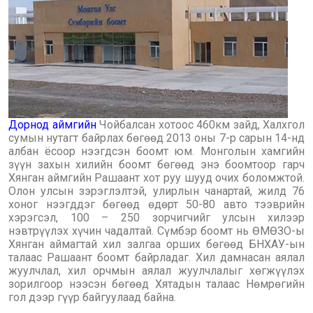
Дорнод аймгийн
Чойбалсан хотоос 460км зайд, Халхгол
сумын нутагт байрлах бөгөөд 2013 оны 7-р сарын 14-нд
албан ёсоор нээгдсэн боомт юм. Монголын хамгийн
зүүн захын хилийн боомт бөгөөд энэ боомтоор гарч
Хянган аймгийн Рашаант хот руу шууд очих боломжтой.
Олон улсын зэрэглэлтэй, улирлын чанартай, жилд 76
хоног нээгддэг бөгөөд өдөрт 50-80 авто тээврийн
хэрэгсэл, 100 – 250 зорчигчийг улсын хилээр
нэвтрүүлэх хүчин чадалтай. Сүмбэр боомт нь ӨМӨЗО-ы
Хянган аймагтай хил залгаа орших бөгөөд БНХАУ-ын
талаас Рашаант боомт байрладаг. Хил дамнасан аялал
жуулчлал, хил орчмын аялал жуулчлалыг хөгжүүлэх
зорилгоор нээсэн бөгөөд Хятадын талаас Нөмрөгийн
гол дээр гүүр байгуулаад байна.