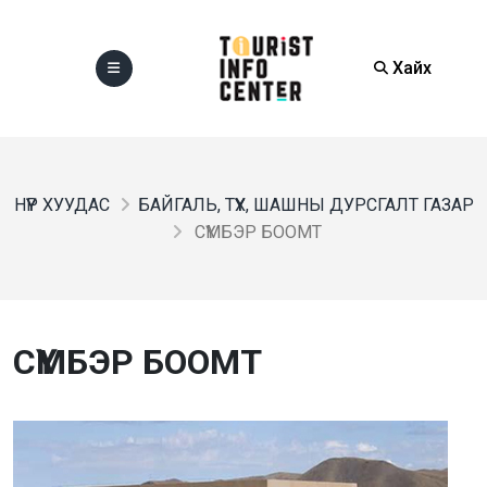
Хайх
НҮҮР ХУУДАС
БАЙГАЛЬ, ТҮҮХ, ШАШНЫ ДУРСГАЛТ ГАЗАР
СҮМБЭР БООМТ
СҮМБЭР БООМТ