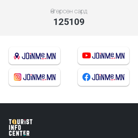
Өнгөрсөн сард
134733