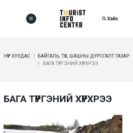
Хайх
НҮҮР ХУУДАС
БАЙГАЛЬ, ТҮҮХ, ШАШНЫ ДУРСГАЛТ ГАЗАР
БАГА ТҮРГЭНИЙ ХҮРХРЭЭ
БАГА ТҮРГЭНИЙ ХҮРХРЭЭ