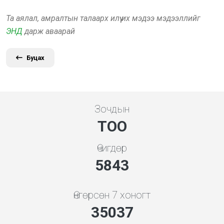
Та аялал, амралтын талаарх илүү их мэдээ мэдээллийг
ЭНД
дарж аваарай
Буцах
Зочдын
ТОО
Өчигдөр
5843
Өнгөрсөн 7 хоногт
35037