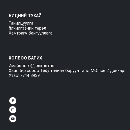
БИДНИЙ ТУХАЙ
Танилцуулга
Үйлчилгээний төрөл
Хамтрагч байгууллага
ХОЛБОО БАРИХ
Имэйл: info@joinme.mn
Хаяг: 5-р хороо Tedy төвийн баруун талд MOffice 2 давхарт
Утас: 7744 3939