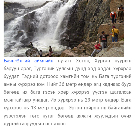
Баян-Өлгий аймгийн
нутагт Хотон, Хурган нуурын
баруун эрэг, Түргэний уулсын дунд хэд хэдэн хүрхрээ
буудаг. Тэдний дотроос хамгийн том нь Бага түргэний
амны хүрхрээ юм. Нийт 36 метр өндөр эгц хаднаас буух
бөгөөд их бага гэсэн хоёр хүрхрээ үүсгэн шаталсан
маягтайгаар унадаг. Их хүрхрээ нь 23 метр өндөр, Бага
хүрхрээ нь 13 метр өндөр.
Эргэн тойрон нь байгалийн
үзэсгэлэн төгс нутаг бөгөөд аялагч жуулчдын очих
дуртай газруудын нэг ажээ.