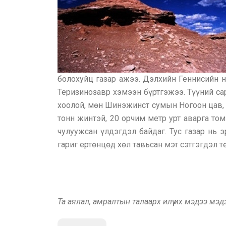
болохуйц газар ажээ. Дэлхийн Геннисийн 
Теризинозавр хэмээн бүртгэжээ. Түүний са
хоолой, мөн Шинэжинст сумын Ногоон цав, 
тонн жинтэй, 20 орчим метр урт аварга том
чулуужсан үлдэгдэл байдаг. Тус газар нь
гариг ертөнцөд хөл тавьсан мэт сэтгэгдэл т
Та аялал, амралтын талаарх илүү их мэдээ мэ