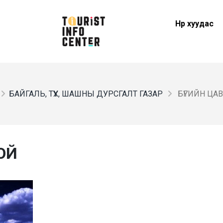
Нүүр хуудас
БАЙГАЛЬ, ТҮҮХ, ШАШНЫ ДУРСГАЛТ ГАЗАР
БҮГИЙН ЦА
ОЙ