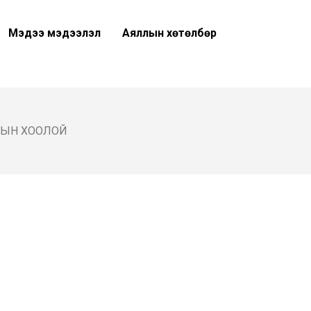
Мэдээ мэдээлэл
Аяллын хөтөлбөр
ВЫН ХООЛОЙ