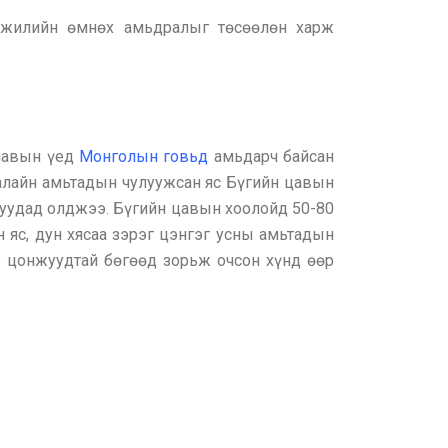
 жилийн өмнөх амьдралыг төсөөлөн харж
алавын үед
Монголын говьд
амьдарч байсан
далайн амьтадын чулуужсан яс Бүгийн цавын
руудад олджээ. Бүгийн цавын хоолойд 50-80
н яс, дун хясаа зэрэг цэнгэг усны амьтадын
в цонжуудтай бөгөөд зорьж очсон хүнд өөр