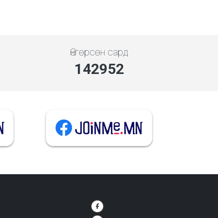
Өнгөрсөн сард
142952