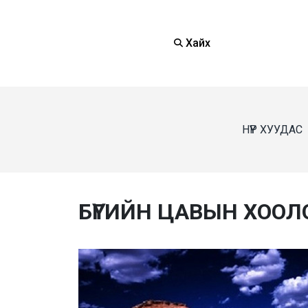
Хайх
НҮҮР ХУУДАС
БҮГИЙН ЦАВЫН ХООЛ