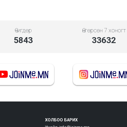
Өчигдөр
Өнгөрсөн 7 хоногт
5843
33632
ХОЛБОО БАРИХ