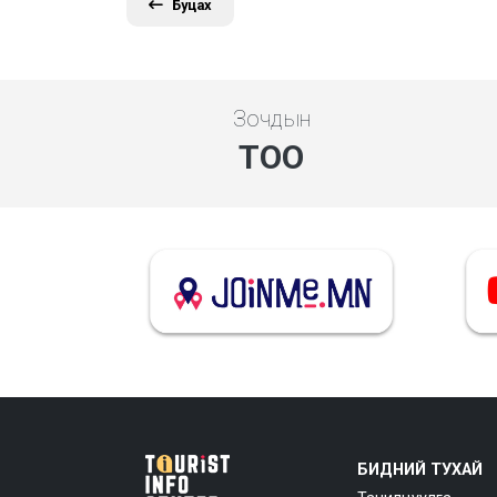
Буцах
Зочдын
ТОО
БИДНИЙ ТУХАЙ