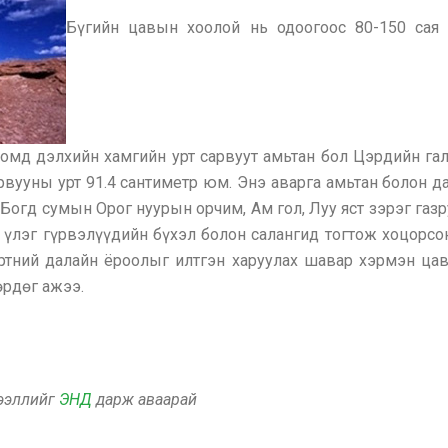
Бүгийн цавын хоолой нь одоогоос 80-150 сая
номд дэлхийн хамгийн урт сарвуут амьтан бол Цэрдийн г
рвууны урт 91.4 сантиметр юм. Энэ аварга амьтан болон 
Богд сумын Орог нуурын орчим, Ам гол, Луу яст зэрэг газ
 үлэг гүрвэлүүдийн бүхэл болон салангид тогтож хоцорсо
 эртний далайн ёроолыг илтгэн харуулах шавар хэрмэн ца
өрдөг ажээ.
дээллийг
ЭНД
дарж аваарай