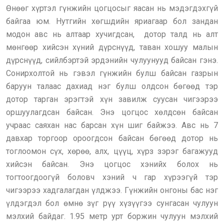
Өнөөг хүртэл гүнжийн цогцосыг яасан нь мэдэгдэхгүй
байгаа юм. Нутгийн хөгшдийн яриагаар бол зандан
модон авс нь алтаар хучигдсан, дотор талд нь алт
мөнгөөр хийсэн хүний дүрснүүд, таван хошуу малын
дүрснүүд, сийлбэртэй эрдэнийн чулуунууд байсан гэнэ.
Сонирхолтой нь гэвэл гүнжийн булш байсан газрын
баруун талаас дахиад нэг булш олдсон бөгөөд тэр
дотор тарган эрэгтэй хүн завилж суусан чигээрээ
оршуулагдсан байсан. Энэ цогцос хөлдсөн байсан
учраас саяхан нас барсан хүн шиг байжээ. Авс нь 7
давхар торгоор ороогдсон байсан бөгөөд дотор нь
тоглоомон сүх, хөрөө, алх, цүүц, хүрз зэрэг багажууд
хийсэн байсан. Энэ цогцос хэнийх болох нь
тогтоогдоогүй боловч хэний ч гар хүрээгүй тэр
чигээрээ хадгалагдан үлджээ. Гүнжийн онгоны бас нэг
үлдэгдэл бол өмнө зүг рүү хүзүүгээ сунгасан чулуун
мэлхий байдаг. 1.95 метр урт боржин чулуун мэлхий