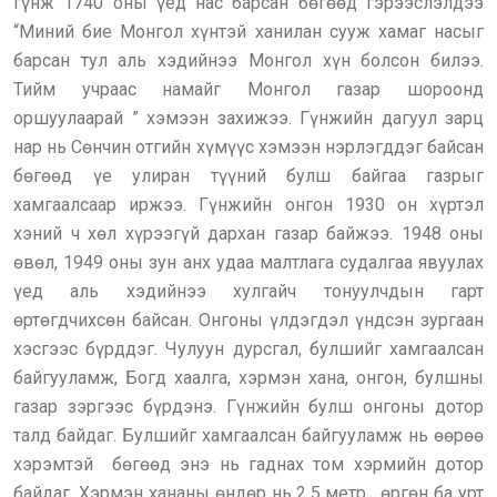
гүнж 1740 оны үед нас барсан бөгөөд гэрээслэлдээ
“Миний бие Монгол хүнтэй ханилан сууж хамаг насыг
барсан тул аль хэдийнээ Монгол хүн болсон билээ.
Тийм учраас намайг Монгол газар шороонд
оршуулаарай ” хэмээн захижээ. Гүнжийн дагуул зарц
нар нь Сөнчин отгийн хүмүүс хэмээн нэрлэгддэг байсан
бөгөөд үе улиран түүний булш байгаа газрыг
хамгаалсаар иржээ. Гүнжийн онгон 1930 он хүртэл
хэний ч хөл хүрээгүй дархан газар байжээ. 1948 оны
өвөл, 1949 оны зун анх удаа малтлага судалгаа явуулах
үед аль хэдийнээ хулгайч тонуулчдын гарт
өртөгдчихсөн байсан. Онгоны үлдэгдэл үндсэн зургаан
хэсгээс бүрддэг. Чулуун дурсгал, булшийг хамгаалсан
байгууламж, Богд хаалга, хэрмэн хана, онгон, булшны
газар зэргээс бүрдэнэ. Гүнжийн булш онгоны дотор
талд байдаг. Булшийг хамгаалсан байгууламж нь өөрөө
хэрэмтэй бөгөөд энэ нь гаднах том хэрмийн дотор
байдаг. Хэрмэн хананы өндөр нь 2.5 метр, өргөн ба урт