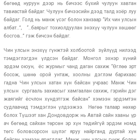
бөгөөд нуруун дээр нь бичээс бүхий чулуун хавтан
тавиастай байдаг. Чулуун бичээсийн дээд талд хоёр луу
байдаг. Голд нь манж үсэг болон ханзаар “Их чин улсын
албат...”, “...баярыг тохиолдуулан энэхүү чулуун хөшөөг
босгов...” гэж бичсэн байдаг.
Чин улсын энэхүү гүнжтэй холбоотой зүйлүүд нилээд
тэмдэглэгдэн үлдсэн байдаг. Монгол эхнэр хүний
эрдэм оюун, ёс журмыг чанд даган сахиж “Өглөө эрт
босож, шөнө орой унтаж, хоолны дэглэм барихаас
гадна Чин улсын хатан хүн байсан учраас Манж Чин
улсын сургааль захиасыг хамгаалан сахиж, гэрийн дэг
жаягийг ёсчлон хүндэтгэж байсан” хэмээн эрдэмтэн
судлаачид тэмдэглэн үлдээжээ. Нөгөө талаар нөхөр
болох Түшээт хан Дондовдорж нь Автай сайн хааны үр
ач бөгөөд сайхан төрсөн эр хүн төдийгүй эрдэм номд
төгс боловсорсон шүлэг яруу найрганд дуртай хүн
байсан хэмээн яригддаг. Манж чин улсын гүнж болон