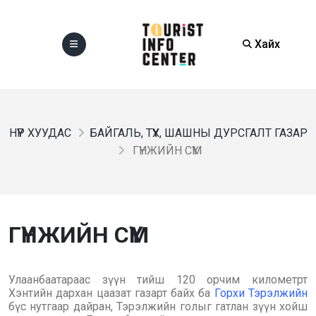
Хайх
НҮҮР ХУУДАС
БАЙГАЛЬ, ТҮҮХ, ШАШНЫ ДУРСГАЛТ ГАЗАР
ГҮНЖИЙН СҮМ
ГҮНЖИЙН СҮМ
Улаанбаатараас зүүн тийш 120 орчим километрт
Хэнтийн дархан цаазат газарт байх ба
Горхи Тэрэлжийн
бүс нутгаар дайран, Тэрэлжийн голыг гатлан зүүн хойш