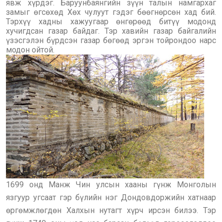
явж хүрдэг. Баруунбаянгийн зүүн талын намгархаг
замыг өгсөхөд Хөх чулуут гэдэг бөөгнөрсөн хад бий.
Тэрхүү хадны хажуугаар өнгөрөөд битүү модонд
хучигдсан газар байдаг. Тэр хавийн газар байгалийн
үзэсгэлэн бүрдсэн газар бөгөөд эргэн тойрондоо нарс
модон ойтой.
1699 онд Манж Чин улсын хааны гүнж Монголын
язгуур угсаат гэр бүлийн нэг Дондовдоржийн хатнаар
өргөмжлөгдөн Халхын нутагт хүрч ирсэн билээ. Тэр