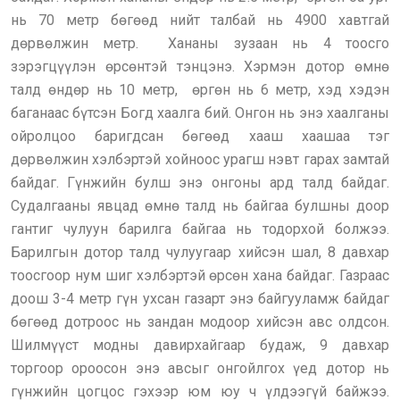
нь 70 метр бөгөөд нийт талбай нь 4900 хавтгай
дөрвөлжин метр. Хананы зузаан нь 4 тоосго
зэрэгцүүлэн өрсөнтэй тэнцэнэ. Хэрмэн дотор өмнө
талд өндөр нь 10 метр, өргөн нь 6 метр, хэд хэдэн
баганаас бүтсэн Богд хаалга бий. Онгон нь энэ хаалганы
ойролцоо баригдсан бөгөөд хааш хаашаа тэг
дөрвөлжин хэлбэртэй хойноос урагш нэвт гарах замтай
байдаг. Гүнжийн булш энэ онгоны ард талд байдаг.
Судалгааны явцад өмнө талд нь байгаа булшны доор
гантиг чулуун барилга байгаа нь тодорхой болжээ.
Барилгын дотор талд чулуугаар хийсэн шал, 8 давхар
тоосгоор нум шиг хэлбэртэй өрсөн хана байдаг. Газраас
доош 3-4 метр гүн ухсан газарт энэ байгууламж байдаг
бөгөөд дотроос нь зандан модоор хийсэн авс олдсон.
Шилмүүст модны давирхайгаар будаж, 9 давхар
торгоор ороосон энэ авсыг онгойлгох үед дотор нь
гүнжийн цогцос гэхээр юм юу ч үлдээгүй байжээ.