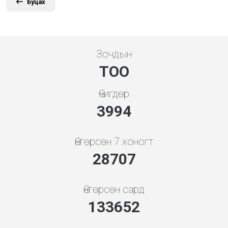
Буцах
Зочдын
ТОО
Өчигдөр
4279
Өнгөрсөн 7 хоногт
30758
Өнгөрсөн сард
143199