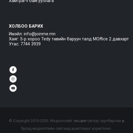
Хамтрагч байгууллага
ХОЛБОО БАРИХ
Имэйл: info@joinme.mn
Хаяг: 5-р хороо Tedy төвийн баруун талд MOffice 2 давхарт
Утас: 7744 3939
© Copyright 2010-
2026
. Мэдээллийг зөвшөөрөлгүйгээр хуулбарлан өөр
бусад мэдээллийн сайтанд ашиглахыг хориглоно.