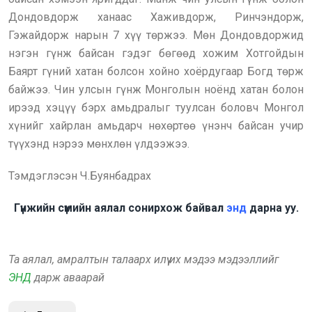
Дондовдорж ханаас Хаживдорж, Ринчэндорж,
Гэжайдорж нарын 7 хүү төржээ. Мөн Дондовдоржид
нэгэн гүнж байсан гэдэг бөгөөд хожим Хотгойдын
Баярт гүний хатан болсон хойно хоёрдугаар Богд төрж
байжээ. Чин улсын гүнж Монголын ноёнд хатан болон
ирээд хэцүү бэрх амьдралыг туулсан боловч Монгол
хүнийг хайрлан амьдарч нөхөртөө үнэнч байсан учир
түүхэнд нэрээ мөнхлөн үлдээжээ.
Тэмдэглэсэн Ч.Буянбадрах
Гүнжийн сүмийн аялал сонирхож байвал
энд
дарна уу.
Та аялал, амралтын талаарх илүү их мэдээ мэдээллийг
ЭНД
дарж аваарай