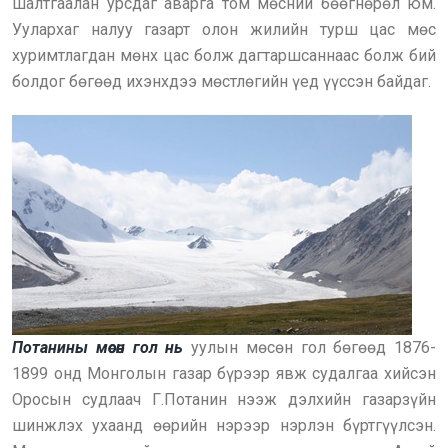
шалтгаалан урсдаг аварга том мөсний бөөгнөрөл юм.
Уулархаг налуу газарт олон жилийн турш цас мөс
хуримтлагдан мөнх цас болж дагтаршсаннаас болж бий
болдог бөгөөд ихэнхдээ мөстлөгийн үед үүссэн байдаг.
Потанины мөсөн гол нь
уулын мөсөн гол бөгөөд 1876-
1899 онд Монголын газар бүрээр явж судалгаа хийсэн
Оросын судлаач Г.Потанин нээж дэлхийн газарзүйн
шинжлэх ухаанд өөрийн нэрээр нэрлэн бүртгүүлсэн.