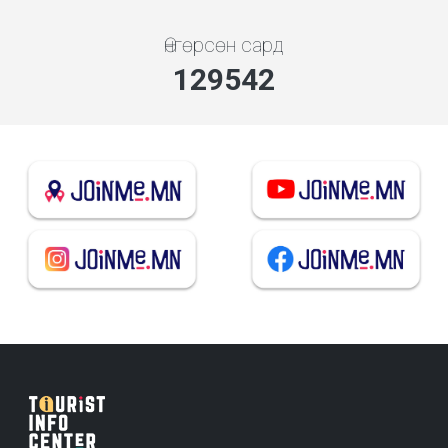
Өнгөрсөн сард
138795