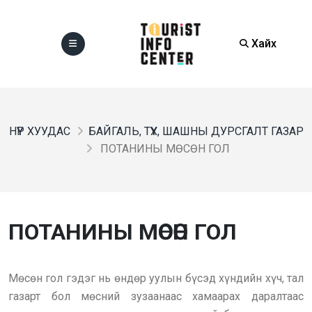
Хайх
НҮҮР ХУУДАС
БАЙГАЛЬ, ТҮҮХ, ШАШНЫ ДУРСГАЛТ ГАЗАР
ПОТАНИНЫ МӨСӨН ГОЛ
ПОТАНИНЫ МӨСӨН ГОЛ
Мөсөн гол гэдэг нь өндөр уулын бүсэд хүндийн хүч, тал
газарт бол мөсний зузаанаас хамаарах даралтаас