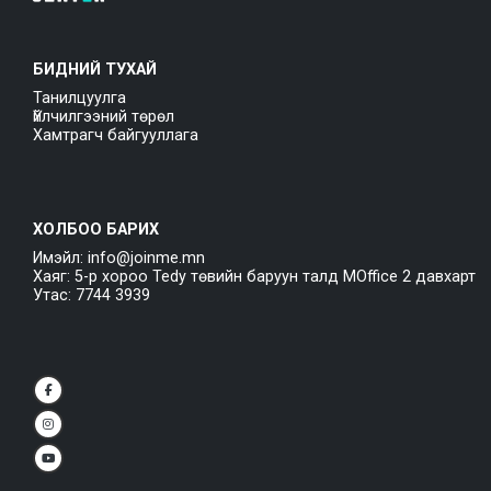
БИДНИЙ ТУХАЙ
Танилцуулга
Үйлчилгээний төрөл
Хамтрагч байгууллага
ХОЛБОО БАРИХ
Имэйл: info@joinme.mn
Хаяг: 5-р хороо Tedy төвийн баруун талд MOffice 2 давхарт
Утас: 7744 3939