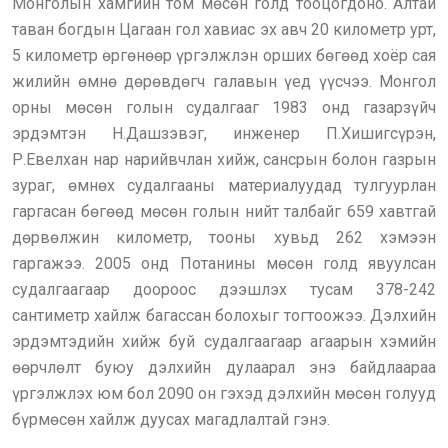
Монголын хамгийн том мөсөн голд тооцогдоно. Алтай
таван богдын Цагаан гол хавиас эх авч 20 километр урт,
5 километр өргөнөөр үргэлжлэн орших бөгөөд хоёр сая
жилийн өмнө дөрөвдөгч галавын үед үүсчээ. Монгол
орны мөсөн голын судалгааг 1983 онд газарзүйч
эрдэмтэн Н.Дашзэвэг, инженер П.Хишигсүрэн,
Р.Евелхан нар нарийвчлан хийж, сансрын болон газрын
зураг, өмнөх судалгааны материалуудад тулгуурлан
гаргасан бөгөөд мөсөн голын нийт талбайг 659 хавтгай
дөрвөлжин километр, тооны хувьд 262 хэмээн
гаргажээ. 2005 онд Потанины мөсөн голд явуулсан
судалгаагаар доороос дээшлэх тусам 378-242
сантиметр хайлж багассан болохыг тогтоожээ. Дэлхийн
эрдэмтэдийн хийж буй судалгаагаар агаарын хэмийн
өөрчлөлт буюу дэлхийн дулаарал энэ байдлаараа
үргэлжлэх юм бол 2090 он гэхэд дэлхийн мөсөн голууд
бүрмөсөн хайлж дуусах магадлалтай гэнэ.