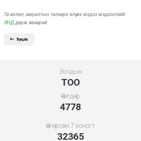
Та аялал, амралтын талаарх илүү их мэдээ мэдээллийг
ЭНД
дарж аваарай
Буцах
Зочдын
ТОО
Өчигдөр
5119
Өнгөрсөн 7 хоногт
34677