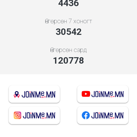
4948
Өнгөрсөн 7 хоногт
34066
Өнгөрсөн сард
134714