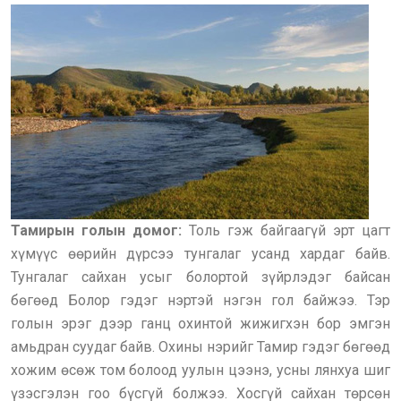
Тамирын голын домог:
Толь гэж байгаагүй эрт цагт
хүмүүс өөрийн дүрсээ тунгалаг усанд хардаг байв.
Тунгалаг сайхан усыг болортой зүйрлэдэг байсан
бөгөөд Болор гэдэг нэртэй нэгэн гол байжээ. Тэр
голын эрэг дээр ганц охинтой жижигхэн бор эмгэн
амьдран суудаг байв. Охины нэрийг Тамир гэдэг бөгөөд
хожим өсөж том болоод уулын цээнэ, усны лянхуа шиг
үзэсгэлэн гоо бүсгүй болжээ. Хосгүй сайхан төрсөн