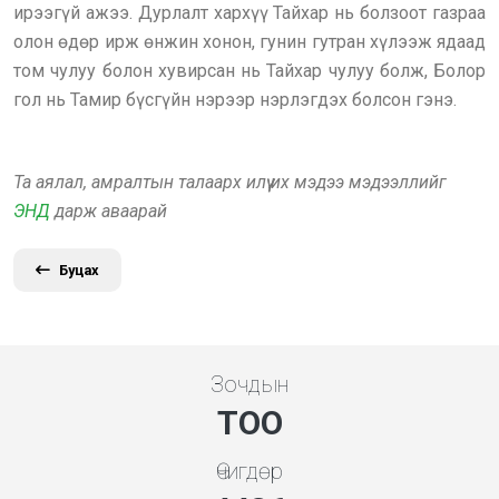
ирээгүй ажээ. Дурлалт хархүү Тайхар нь болзоот газраа
олон өдөр ирж өнжин хонон, гунин гутран хүлээж ядаад
том чулуу болон хувирсан нь Тайхар чулуу болж, Болор
гол нь Тамир бүсгүйн нэрээр нэрлэгдэх болсон гэнэ.
Та аялал, амралтын талаарх илүү их мэдээ мэдээллийг
ЭНД
дарж аваарай
Буцах
Зочдын
ТОО
Өчигдөр