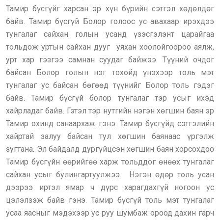
Тамир бүсгүйг харсан эр хүн бүрийн сэтгэл хөдөлдөг
байв. Тамир бүсгүй Болор голоос ус авахаар ирэхдээ
тунгалаг сайхан голын усанд үзэсгэлэнт царайгаа
тольдож уртын сайхан дууг уяхан хоолойгоороо аялж,
урт хар гэзгээ самнан суудаг байжээ. Түүний очдог
байсан Болор голын нэг тохойд үнэхээр толь мэт
тунгалаг ус байсан бөгөөд түүнийг Болор толь гэдэг
байв. Тамир бүсгүй болор тунгалаг тэр усыг ихэд
хайрладаг байв. Гэтэл тэр нутгийн нэгэн хөгшин баян эр
Тамир охинд санаархаж гэнэ. Тамир бүсгүйд сэтгэлийн
хайртай залуу байсан тул хөгшин баянаас үргэлж
зугтана. Эл байдалд дургүйцсэн хөгшин баян хорсохдоо
Тамир бүсгүйн өөрийгөө харж тольддог өнөөх тунгалаг
сайхан усыг булингартуулжээ. Нэгэн өдөр толь усан
дээрээ иртэл ямар ч дүрс харагдахгүй ногоон ус
цэлэлзэж байв гэнэ. Тамир бүсгүй толь мэт тунгалаг
усаа яасныг мэдэхээр ус руу шумбаж ороод дахин гарч