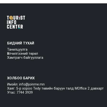
БИДНИЙ ТУХАЙ
Танилцуулга
Үйлчилгээний төрөл
Хамтрагч байгууллага
ХОЛБОО БАРИХ
Имэйл: info@joinme.mn
Хаяг: 5-р хороо Tedy төвийн баруун талд MOffice 2 давхарт
Утас: 7744 3939