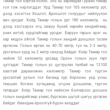
Тамир гол нэртэй болно. Энэ нь заримдаа Гурван тамир
гол гэж нэрлэгддэг. Урд Тамир гол 165 километр урт,
дээд хэсэгтээ Хошгот, Архошгот голуудыг нийлүүлэн
авч урсдаг. Хойд Тамир голын урт 180 километр,
нь
дээд хэсгээрээ эгц хажуу бүхий нарийн хөндийгөөр,
унал ихтэй, хурдтайгаар урсдаг. Баруун гарын эрэг нь
хар модон ойтой. Тамир голын хөндий доошлох тусам
өргөснө. Голын өргөн нь 40-70 метр, гүн нь 2-3 метр,
урсгалын хурд нь 2 метр секунд байдаг. Хоёр Тамир гол
нийлж 52 километр урсаад Орхон голын зүүн гарт
цутгадаг. Тамир голын ус цуглуулах талбай нь 13100
хавтгай дөрвөлжин километр. Тамир гол түргэн
урсгалтай уулын гол бөгөөд хур борооны үед усны
төвшин богино хугацаанд огцом дээшилж, түргэн
татардаг. Хоёр Тамир гол нийлсэн бэлчирээс доошхи
голын хөндийгөөр улиас, бургасан шугуй шигүү ургасан
байдаг. Өвөлдөө ёроолгүй бүрэн хөлддөг.