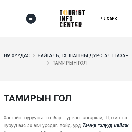
Хайх
НҮҮР ХУУДАС
БАЙГАЛЬ, ТҮҮХ, ШАШНЫ ДУРСГАЛТ ГАЗАР
ТАМИРЫН ГОЛ
ТАМИРЫН ГОЛ
Хангайн нурууны салбар Гурван ангархай, Цохиотын
нуруунаас эх авч урсдаг. Хойд, урд
Тамир голууд нийлж