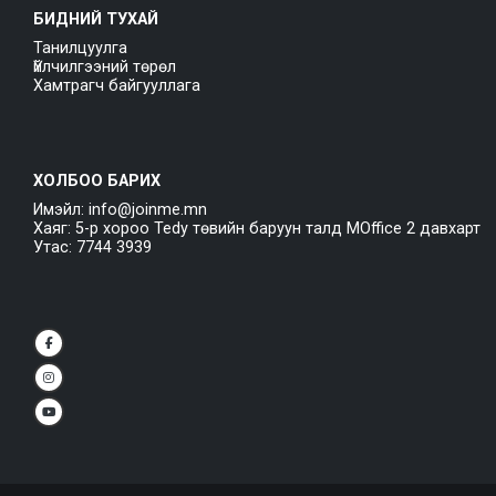
БИДНИЙ ТУХАЙ
Танилцуулга
Үйлчилгээний төрөл
Хамтрагч байгууллага
ХОЛБОО БАРИХ
Имэйл: info@joinme.mn
Хаяг: 5-р хороо Tedy төвийн баруун талд MOffice 2 давхарт
Утас: 7744 3939