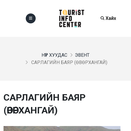
Хайх
НҮҮР ХУУДАС
ЭВЕНТ
САРЛАГИЙН БАЯР (ӨВӨРХАНГАЙ)
САРЛАГИЙН БАЯР
(ӨВӨРХАНГАЙ)