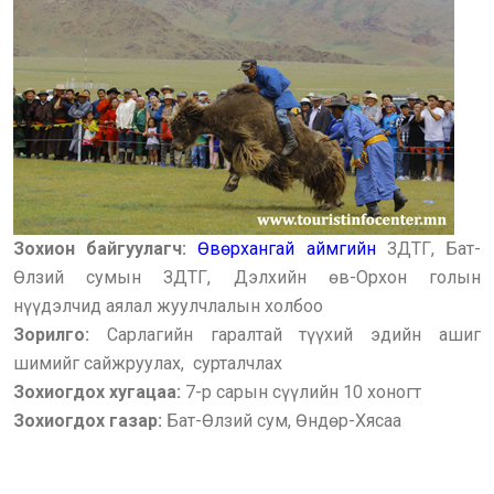
Зохион байгуулагч:
Өвөрхангай аймгийн
ЗДТГ, Бат-
Өлзий сумын ЗДТГ, Дэлхийн өв-Орхон голын
нүүдэлчид аялал жуулчлалын холбоо
Зорилго:
Сарлагийн гаралтай түүхий эдийн ашиг
шимийг сайжруулах, сурталчлах
Зохиогдох хугацаа:
7-р сарын сүүлийн 10 хоногт
Зохиогдох газар:
Бат-Өлзий сум, Өндөр-Хясаа