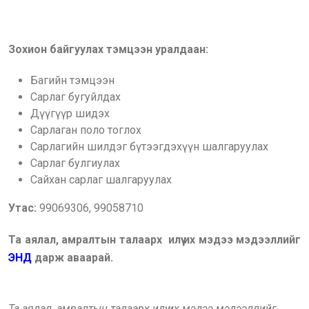
Зохион байгуулах тэмцээн уралдаан:
Багийн тэмцээн
Сарлаг бугуйлдах
Дүүгүүр шидэх
Сарлаган поло тоглох
Сарлагийн шилдэг бүтээгдэхүүн шалгаруулах
Сарлаг булгиулах
Сайхан сарлаг шалгаруулах
Утас:
99069306, 99058710
Та аялал, амралтын талаарх илүү их мэдээ мэдээллийг
ЭНД
дарж аваарай.
Та аялал, амралтын талаарх илүү их мэдээ мэдээллийг