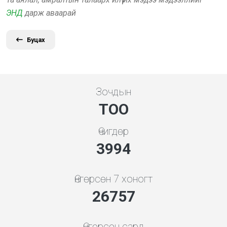
ЭНД
дарж аваарай
Буцах
Зочдын
ТОО
Өчигдөр
4279
Өнгөрсөн 7 хоногт
28668
Өнгөрсөн сард