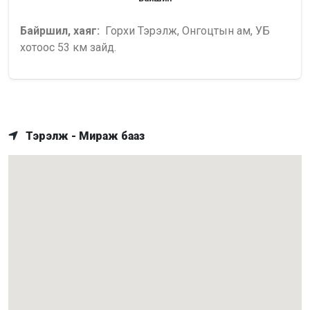
Байршил, хаяг:
Горхи Тэрэлж, Онгоцтын ам, УБ
хотоос 53 км зайд.
Тэрэлж - Мираж бааз