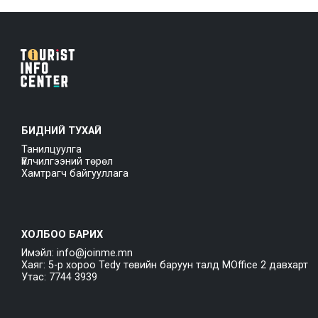
БИДНИЙ ТУХАЙ
Танилцуулга
Үйлчилгээний төрөл
Хамтрагч байгууллага
ХОЛБОО БАРИХ
Имэйл: info@joinme.mn
Хаяг: 5-р хороо Tedy төвийн баруун талд MOffice 2 давхарт
Утас: 7744 3939