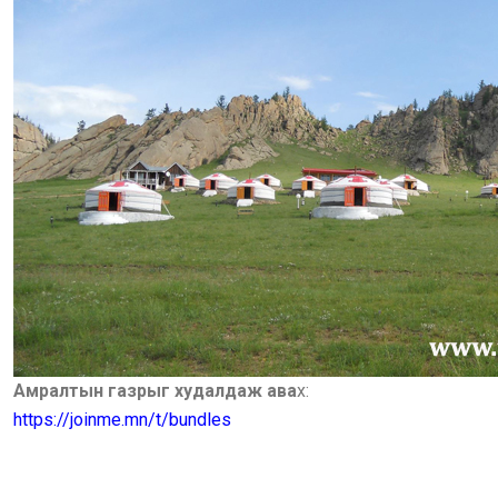
Амралтын газрыг худалдаж ава
х:
https://joinme.mn/t/bundles