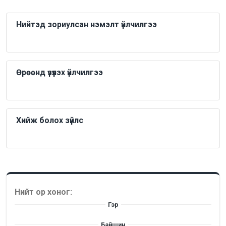
Нийтэд зориулсан нэмэлт үйлчилгээ
Өрөөнд үзүүлэх үйлчилгээ
Хийж болох зүйлс
Нийт ор хоног:
Гэр
Байшин