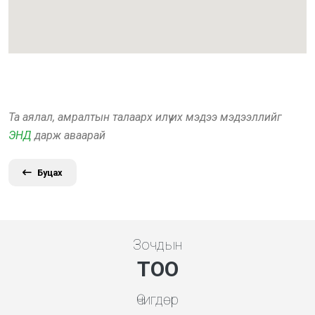
Та аялал, амралтын талаарх илүү их мэдээ мэдээллийг
ЭНД
дарж аваарай
Буцах
Зочдын
ТОО
Өчигдөр